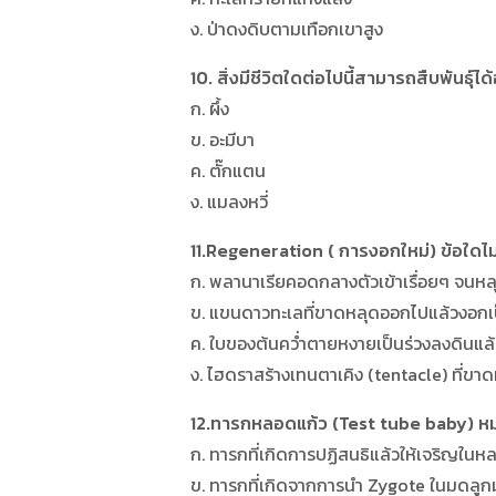
ง. ป่าดงดิบตามเทือกเขาสูง
10. สิ่งมีชีวิตใดต่อไปนี้สามารถสืบพันธุ
ก. ผึ้ง
ข. อะมีบา
ค. ตั๊กแตน
ง. แมลงหวี่
11.Regeneration ( การงอกใหม่) ข้อใดไม่
ก. พลานาเรียคอดกลางตัวเข้าเรื่อยๆ จนหล
ข. แขนดาวทะเลที่ขาดหลุดออกไปแล้วงอกเป
ค. ใบของต้นคว่ำตายหงายเป็นร่วงลงดินแล้
ง. ไฮดราสร้างเทนตาเคิง (tentacle) ที่ขาด
12.ทารกหลอดแก้ว (Test tube baby) ห
ก. ทารกที่เกิดการปฏิสนธิแล้วให้เจริญในห
ข. ทารกที่เกิดจากการนำ Zygote ในมดลูก