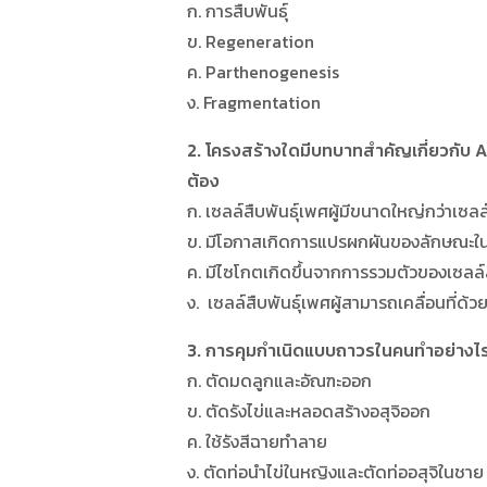
ก. การสืบพันธุ์
ข. Regeneration
ค. Parthenogenesis
ง. Fragmentation
2. โครงสร้างใดมีบทบาทสำคัญเกี่ยวกับ 
ต้อง
ก. เซลล์สืบพันธุ์เพศผู้มีขนาดใหญ่กว่าเซลล
ข. มีโอกาสเกิดการแปรผกผันของลักษณะในร
ค. มีไซโกตเกิดขึ้นจากการรวมตัวของเซลล์สื
ง. เซลล์สืบพันธุ์เพศผู้สามารถเคลื่อนที่ด้วย
3. การคุมกำเนิดแบบถาวรในคนทำอย่างไรไ
ก. ตัดมดลูกและอัณฑะออก
ข. ตัดรังไข่และหลอดสร้างอสุจิออก
ค. ใช้รังสีฉายทำลาย
ง. ตัดท่อนำไข่ในหญิงและตัดท่ออสุจิในชาย