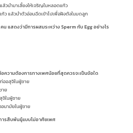
แล้วนำมาเลี้ยงให้เจริญในหลอดแก้ว
ว แล้วนำตัวอ่อนฉีดเข้าไปเพื่อฝังตังในมดลูก
คน แสดงว่ามีการผสมระหว่าง Sperm กับ Egg อย่างไร
่อความต้องการทางเพศน้อยที่สุดควรจะเป็นข้อใด
่ออสุจิในผู้ชาย
้ชาย
ุจิในผู้ชาย
งอนามัยในผู้ชาย
ับการสืบพันธุ์แบบไม่อาศัยเพศ