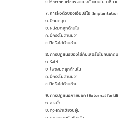
ง. Macronucleus จะแบ่งตัวแบบไมโทซิส แ
7. การฝังตัวของเอ็มบริโอ (Implantatio
ก. ปีกมดลูก
ข. ผนังมดลูกด้านใน
ค. ปีกรังไข่ด้านขวา
ง. ปีกรังไข่ด้านซ้าย
8. การปฏิสนธิของไข่กับเสปิร์มในคนเกิด
ก. รังไข่
ข โพรงมดลูกด้านใน
ค. ปีกรังไข่ด้านขวา
ง. ปีกรังไข่ด้านซ้าย
9. การปฏิสนธิภายนอก (External fertilizati
ก. สระน้ำ
ข. ทุ่งหญ้าเขียวชอุ่ม
ค. ทะเลทรายที่แห้งแล้ง