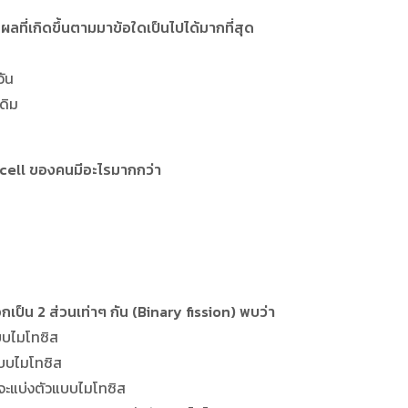
ผลที่เกิดขึ้นตามมาข้อใดเป็นไปได้มากที่สุด
วัน
ดิม
g cell ของคนมีอะไรมากกว่า
กเป็น 2 ส่วนเท่าๆ กัน (Binary fission) พบว่า
แบบไมโทซิส
แบบไมโทซิส
จะแบ่งตัวแบบไมโทซิส