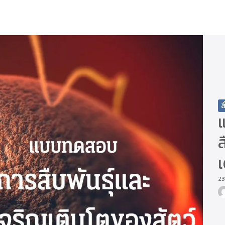
arch
r:
ส
ส
เ
23