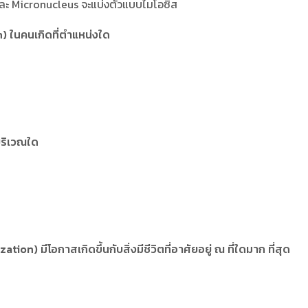
ละ Micronucleus จะแบ่งตัวแบบไมโอซิส
n) ในคนเกิดที่ตำแหน่งใด
บริเวณใด
on) มีโอกาสเกิดขึ้นกับสิ่งมีชีวิตที่อาศัยอยู่ ณ ที่ใดมาก ที่สุด