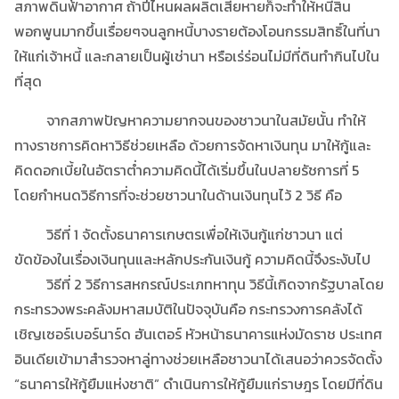
สภาพดินฟ้าอากาศ ถ้าปีไหนผลผลิตเสียหายก็จะทำให้หนี้สิน
พอกพูนมากขึ้นเรื่อยๆจนลูกหนี้บางรายต้องโอนกรรมสิทธิ์ในที่นา
ให้แก่เจ้าหนี้ และกลายเป็นผู้เช่านา หรือเร่ร่อนไม่มีที่ดินทำกินไปใน
ที่สุด
จากสภาพปัญหาความยากจนของชาวนาในสมัยนั้น ทำให้
ทางราชการคิดหาวิธีช่วยเหลือ ด้วยการจัดหาเงินทุน มาให้กู้และ
คิดดอกเบี้ยในอัตราต่ำความคิดนี้ได้เริ่มขึ้นในปลายรัชการที่ 5
โดยกำหนดวิธีการที่จะช่วยชาวนาในด้านเงินทุนไว้ 2 วิธี คือ
วิธีที่ 1 จัดตั้งธนาคารเกษตรเพื่อให้เงินกู้แก่ชาวนา แต่
ขัดข้องในเรื่องเงินทุนและหลักประกันเงินกู้ ความคิดนี้จึงระงับไป
วิธีที่ 2 วิธีการสหกรณ์ประเภทหาทุน วิธีนี้เกิดจากรัฐบาลโดย
กระทรวงพระคลังมหาสมบัติในปัจจุบันคือ กระทรวงการคลังได้
เชิญเซอร์เบอร์นาร์ด ฮันเตอร์ หัวหน้าธนาคารแห่งมัดราช ประเทศ
อินเดียเข้ามาสำรวจหาลู่ทางช่วยเหลือชาวนาได้เสนอว่าควรจัดตั้ง
“ธนาคารให้กู้ยืมแห่งชาติ” ดำเนินการให้กู้ยืมแก่ราษฎร โดยมีที่ดิน