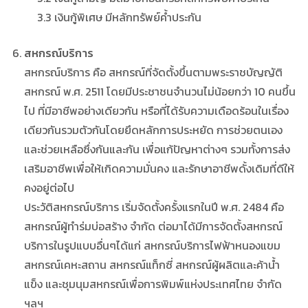
3.3 เงินกู้พิเศษ มีหลักทรัพย์ค้ำประกัน
สหกรณ์บริการ
สหกรณ์บริการ คือ สหกรณ์ที่จัดตั้งขึ้นตามพระราชบัญญัติ
สหกรณ์ พ.ศ. 2511 โดยมีประชาชนจำนวนไม่น้อยกว่า 10 คนขึ้น
ไป ที่มีอาชีพอย่างเดียวกัน หรือที่ได้รับความเดือดร้อนในเรื่อง
เดียวกันรวมตัวกันโดยยึดหลักการประหยัด การช่วยตนเอง
และช่วยเหลือซึ่งกันและกัน เพื่อแก้ปัญหาต่างๆ รวมทั้งการส่ง
เสริมอาชีพเพื่อให้เกิดความมั่นคง และรักษาอาชีพดั้งเดิมที่ดีให้
คงอยู่ต่อไป
ประวัติสหกรณ์บริการ เริ่มจัดตั้งครั้งแรกในปี พ.ศ. 2484 คือ
สหกรณ์ผู้ทำร่มบ่อสร้าง จำกัด ต่อมาได้มีการจัดตั้งสหกรณ์
บริการในรูปแบบอื่นๆได้แก่ สหกรณ์บริการไฟฟ้าหนองแขม
สหกรณ์เคหะสถาน สหกรณ์แท็กซี่ สหกรณ์ผู้ผลิตและค้าน้ำ
แข็ง และชุมนุมสหกรณ์เพื่อการพิมพ์แห่งประเทศไทย จำกัด
ฯลฯ