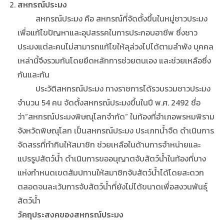
สหกรณ์ประมง
สหกรณ์ประมง คือ สหกรณ์ที่จัดตั้งขึ้นในหมู่ชาวประมง
เพื่อแก้ไขปัญหาและอุปสรรคในการประกอบอาชีพ ซึ่งชาว
ประมงแต่ละคนไม่สามารถแก้ไขให้ลุล่วงไปได้ตามลำพัง บุคคล
เหล่านี้จึงรวมกันโดยยึดหลักการช่วยตนเอง และช่วยเหลือซึ่ง
กันและกัน
ประวัติสหกรณ์ประมง ทางราชการได้รวบรวมชาวประมง
จำนวน 54 คน จัดตั้งสหกรณ์ประมงขึ้นในปี พ.ศ. 2492 ชื่อ
ว่า”สหกรณ์ประมงพิษณุโลกจำกัด” ในท้องที่อำเภอพรหมพิราม
จังหวัดพิษณุโลก เป็นสหกรณ์ประมง ประเภทน้ำจืด ดำเนินการ
จัดสรรที่ทำกินให้สมาชิก ช่วยเหลือในด้านการจำหน่ายและ
แปรรูปสัตว์น้ำ ดำเนินการขออนุญาตจับสัตว์น้ำในท้องที่บาง
แห่งกำหนดเขตสัมปทานให้สมาชิกจับสัตว์น้ำได้โดยสะดวก
ตลอดจนละเว้นการจับสัตว์น้ำที่ยังไม่ได้ขนาดเพื่อสงวนพันธุ์
สัตว์น้ำ
วัคถุประสงคของสหกรณ์ประมง