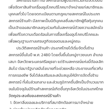
สหกรณ์ร้านค้า คือ สหกรณ์ที่มีผู้บริโภครวมกันจัดตั้งขึ้น
เพื่อจัดหาสินค้าเครื่องอุปโภคบริโภคมาจำหน่ายแก่สมาชิกและ
บุคคลทั่วไป โดยจดทะเบียนตามกฎหมายสหกรณ์ในประเภท
สหกรณ์ร้านค้า มีสภาพเป็นนิติบุคคลซึ่งสมาชิกผู้ถือหุ้นทุกคน
เป็นเจ้าของสมาชิกลงทุนร่วมกันในสหกรณ์ด้วยความสมัครใจ
เพื่อแก้ไขความเดือดร้อนในการซื้อเครื่องอุปโภคบริโภคและ
เพื่อผดุงฐานะทางเศรษฐกิจของตนและหมู่คณะ
ประวัติสหกรณ์ร้านค้า ประเทศไทยได้เริ่มจัดตั้งร้าน
สหกรณ์ขึ้นในปี พ.ศ. 2480 โดยตั้งขึ้นในหมู่ชาวชนบท อำเภอ
เสนา จังหวัดพระนครศรีอยุธยา แต่ร้านสหกรณ์แห่งนี้ต้องเลิก
ล้มไป ต่อมารัฐบาลมีนโยบายที่จะช่วยเหลือ ประชาชนเกี่ยวกับ
การครองชีพ จึงได้ส่งเสริมและสนับสนุนให้มีการจัดตั้งร้าน
สหกรณ์ ทั้งในส่วนกลาง และส่วนภูมิภาคขึ้นอีกเป็นจำนวนมาก
จนในปัจจุบันมีร้านค้าสหกรณ์เกิดขึ้นทุกจังหวัดในประเทศไทย
วัตถุประสงค์ของสหกรณ์ร้านค้า
จัดหาสิ่งของและบริการที่สมาชิกต้องการมาจำหน่าย