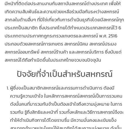
มีหน้าที่ติดต่อประสานงานกับสถาบันสหกรณ์ต่างประเทศ เพื่อให้
เกิดความสัมพันธ์และความช่วยเหลือร่วมมือกันระหว่างสหกรณ์
สากลในด้านอื่นๆ ที่มิใช่เกี่ยวกับการดำเนินธุรกิจโดยมีสหกรณ์ทุก
ประเภทป็นสมาชิก ซึ่งประเทศไทยได้กำหนดประเภทสหกรณ์ไว้ 6
ประเภทตามประกาศกฎกระทรวงเกษตรและสหกรณ์ พ.ศ. 2516
ประกอบด้วยสหกรณ์การเกษตร สหกรณ์นิคม สหกรณ์ประมง
สหกรณ์ออมทรัพย์ สหกรณ์ร้านค้า และสหกรณ์บริการ ซึ่งนับแต่
สหกรณ์ได้ถือกำเนิดขึ้นในประเทศไทยจวบจนปัจจุบัน
ปัจจัยที่จำเป็นสำหรับสหกรณ์
ผู้ซึ่งจะเป็นสมาชิกสหกรณ์และกรรมการดำเนินการ ต้องมี
ความรู้ความเข้าใจ ในหลักการสหกรณ์สหกรณ์เป็นการรวมคน
ดังนั้นคนที่มารวมกันจำเป็นต้องเข้าใจถึงความมุ่งหมาย ในการ
รวมกัน รู้ถึงสิทธิและหน้าที่ รวมทั้งหลักและวิธีการสหกรณ์จึงจะ
ทำให้ดำเนินกิจการได้โดยราบรื่น มีความมั่นคงและเข้มแข็ง
สามารถอำนวยประโยชน์ให้สมาชิกได้สมความมุ่งหมาย ดังนั้น