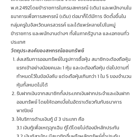
พ.ศ.2492โดยข้าราชการในกรมสหกรณ์ (เดิม) และพนักงานใน
ธนาคารเพื่อการสหกรณ์ (เดิม) ต่อมาก็ได้มีการ จัดตั้งขึ้นใน
กลุ่มครูในจังหวัดนครสวรรค์ และได้แพร่หลายไปในหมู่
ข้าราชการ และพนักงานต่างๆ ทั้งในภาครัฐบาล และเอกชนทั่ว
ประเทศ
วัตถุประสงค์ของสหกรณ์ออมทรัพย์
ส่งเสริมการออมทรัพย์ในรูปการซื้อหุ้น สมาชิกจะต้องถือหุ้น
แรกเข้าอย่างน้อยคนละ 1 หุ้น และจะต้องถือหุ้น ต่อไปตามที่
กำหนดไว้ในข้อบังคับ แต่จะถือหุ้นเกินกว่า 1 ใน 5 ของจำนวน
หุ้นทั้งหมดไม่ได้
รับฝากเงินจากสมาชิกทั้งประเภทเงินฝากประจำและเงินฝาก
ออมทรัพย์ โดยให้ดอกเบี้ยในอัตราเดียวกันกับธนาคาร
พาณิชย์
ให้บริการด้านเงินกู้ มี 3 ประเภท คือ
3.1 เงินกู้เพื่อเหตุฉุกเฉิน กู้ได้โดยไม่ต้องมีหลักประกัน
3.2 เงินกู้สามัญ มีสมาชิกอื่นหรือหลักทรัพย์ค้ำประกัน