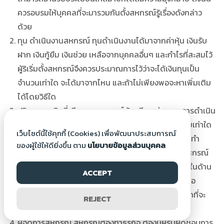
ควรอบรมให้บุคคลที่จะมารวมกันตั้งสหกรณ์รู้เรื่องดังกล่าว
ด้วย
ทุน ดำเนินงานสหกรณ์ ทุนดำเนินงานได้มาจากค่าหุ้น เงินรับ
ฝาก เงินกู้ยืม เงินช่วย เหลือจากบุคคลอื่นๆ และกำไรที่สะสมไว้
ผู้ริเริ่มตั้งสหกรณ์จึงควรประมาณการไว้ว่าจะได้เงินทุนเป็น
จำนวนเท่าใด จะได้มาจากไหน และถ้าไม่เพียงพอจะหาเพิ่มเติม
ได้โดยวิธีใด
ปริมาณ ธุรกิจที่เพียงพอ สหกรณ์ต้องมีรายจ่ายจากการดำเนิน
ธุรกิจ รายจ่ายบาง ประเภทคงที่ไม่ว่าจะทำธุรกิจมากน้อยเท่าใด
เว็บไซต์นี้ใช้คุกกี้ (Cookies) เพื่อพัฒนาประสบการณ์
เช่น เงินเดือน ค่าสึกหรอ เป็นต้น ดังนั้น สหกรณ์จะต้องทำ
ของผู้ใช้ให้ดียิ่งขึ้น ตาม
นโยบายข้อมูลส่วนบุคคล
ธุรกิจให้มาก พอจนมีรายได้คุ้มกับรายจ่าย ผู้ริเริ่มตั้งสหกรณ์
จึงต้องประมาณดูว่าสหกรณ์สมควรทำธุรกิจกับสมาชิกในด้าน
ACCEPT
ไหนมากน้อยเพียงใด ตลอดจนการโฆษณาเชิญชวนหรือ
ชักชวนให้สมาชิกมาทำธุรกิจกับสหกรณ์ให้มากที่สุด เท่าที่จะ
REJECT
มากได้
ผู้จัดการสหกรณ์ สหกรณ์ต้องทำธุรกิจ ต้องมีผู้รับผิดชอบการ