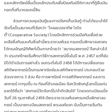
และหลักทรัพย์อื่นเป็นหลักประกันเพื่อป้องกันมิให้ชาวนาที่กู้ยืมเงิน
ทอดทิ้งที่นาหลบหนี้สิน
ส่วนการควบคุมเงินกู้และการเรียกเก็บเงินกู้ ท่านได้แนะนำให้
จัดตั้งเป็นสมาคมที่เรียกว่า “โคออเปอราทีฟ โซไซ
ตี้”(Cooperative Society) โดยมีหลักการร่วมมือกันเพื่อช่วย
เหลือซึ่งกันและกันซึ่งคำนี้พระราชวงศ์เธอ กรมหมื่นพิทยาลงกรณ
ได้ทรงบัญญัติศัพท์เป็นภาษาไทยว่า “สมาคมสหกรณ์”จึงกล่าวได้
ว่า ประเทศไทยเริ่มศึกษาวิธีการสหกรณ์ขึ้นในปี พ.ศ. 2457 แต่ก็ยัง
มิได้ดำเนินการอย่างไร จนกระทั่งในปี 2458 ได้มีการเปลี่ยนกรม
สถิติพยากรณ์เป็นกรมพาณิชย์และสถิติพยากรณ์ ประกอบด้วย
ส่วนราชการ 3 ส่วน คือ การพาณิชย์ การสถิติพยากรณ์ และการ
สหกรณ์ หาทุนขึ้น ณ ท้องที่อำเภอเมือง จังหวัดพิษณุโลกเป็นแห่ง
แรกใช้ชื่อว่า “สหกรณ์วัดจันทร์ไม่จำกัดสินใช้” โดยจดทะเบียนเมื่อ
วันที่ 26 กุมภาพันธ์ 2459 มีพระราชวรวงศ์เธอกรมหมื่นพิทยาลง
กรณ์ เป็นนายทะเบียนสหกรณ์ พระองค์แรก นับเป็นการเริ่มต้น
แห่งการสหกรณ์ในประเทศไทยอย่างสมบูรณ์