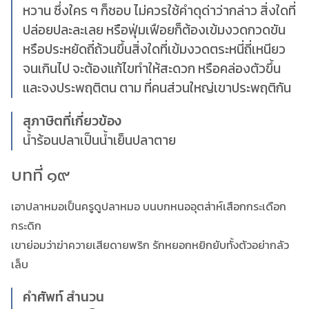
หวาน ซึ่งใคร ๆ ก็ชอบ ไม่ควรใช้คำดุด่าว่ากล่าว สิ่งใดที่
ปล่อยปละละเลย หรือฟุ่มเฟือยก็ต้องเข้มงวดกวดขัน
หรือประหยัดถี่ถ้วนขึ้นสิ่งใดที่เข้มงวดตระหนี่ถี่เหนียว
จนเกินไป จะต้องแก้ไขทำให้สะดวก หรือคล่องตัวขึ้น
และจงประพฤติตน ตาม ที่คนส่วนใหญ่เขาประพฤติกัน
สุภาษิตที่เกี่ยวข้อง
น้ำร้อนปลาเป็นน้ำเย็นปลาตาย
บทที่ ๑๙
เอาปลาหมอเป็นครูดูปลาหมอ บนบกหนออุตส่าห์เสือกกระเดือก
กระดิก
เขาย่อมว่าฆ่าควายเสียดายพริก รักหยอกหยิกยับทั้งตัวอย่ากลัว
เล็บ
คำศัพท์ สำนวน