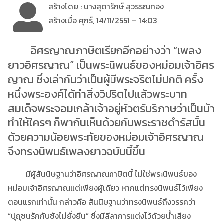
สร้างโดย : นางสุดารักษ์ สุวรรณทอง
สร้างเมื่อ ศุกร์, 14/11/2551 – 14:03
อิศรญาณภาษิตเรียกอีกอย่างว่า “เพลง
ยาวอิศรญาณ” เป็นพระนิพนธ์ของหม่อมเจ้าอิศร
ญาณ ซึ่งเล่ากันว่าเป็นผู้มีพระจริตไม่ปกติ ครั้ง
หนึ่งพระองค์ได้ทำสิ่งวิปริตไปแล้วพระบาท
สมเด็จพระจอมเกล้าเจ้าอยู่หัวตรับริภาษว่าเป็นบ้า
ทำให้ใครๆ ก็พากันเห็นด้วยกับพระราชดำรัสนั้น
ด้วยความน้อยพระทัยของหม่อมเจ้าอิศรญาณ
จึงทรงนิพนธ์เพลงยาวฉบับนี้ขึ้น
มีผู้สันนิษฐานว่าอิศรญาณภาษิตนี้ ไม่ใช่พระนิพนธ์ของ
หม่อมเจ้าอิศรญาณแต่เพียงผู้เดียว หากแต่ทรงนิพนธ์ไว้เพียง
ตอนแรกเท่านั้น กล่าวคือ สันนิษฐานว่าทรงนิพนธ์ถึงวรรคว่า
“ปุถุชนรักกับชังไม่ยั่งยืน” ซึ่งมีลีลาการแต่งไว้ด้วยน้ำเสียง