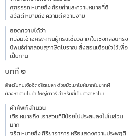
ศุภอรรถ หมายถึง ถ้อยคำและความหมายที่ดี
สวัสดี หมายถึง ความดี ความงาม
ถอดความได้ว่า
หม่อมเจ้าอิศรญาณผู้ทรงเชี่ยวชาญในเชิงกลอนทรง
นิพนธ์คำกลอนสุภาษิตโบราณ สั่งสอนเตือนใจไว้เพื่อ
เป็นทาน
บทที่ ๒
สำหรับคนเจือจิตจริตเขลา ด้วยมัวเมาโมห์มากในซากผี
ต้องหาม้ามโนมัยใหญ่ยาวรี สำหรับขี่เป็นม้าอาชาไนย
คำศัพท์ สำนวน
เจือ หมายถึง เอาส่วนที่มีน้อยไปประสมลงไปในส่วน
มาก
จริต หมายถึง กิริยาอาการ หรือแสดงความประพฤติ