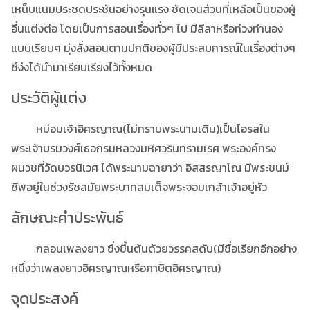
เหน็บแนมประชดประชันอย่างรุนแรง ชัดเจนส่วนที่เหลือเป็นของผู้
อื่นแต่งต่อ โดยเป็นการสอนเรื่องทั่วๆ ไป มีลีลาหรือท่วงทำนอง
แบบเรียบๆ มุ่งสั่งสอนตามปกติของผู้มีประสบการณ์ในเรื่องต่างๆ
ซึง่งได้นำมาเรียบเรียงไว้ทั้งหมด
ประวัติผู้แต่ง
หม่อมเจ้าอิศรญาณ(ไม่ทราบพระนามเดิม)เป็นโอรสใน
พระเจ้าบรมวงศ์เธอกรมหลวงมหิศวรินทรามเรศ พระองค์ทรง
ผนวชที่วัดบวรนิเวศ ได้พระนามฉายาว่า อิสสรญาโณ มีพระชนม์
ชีพอยู่ในช่วงรัชสมัยพระบาทสมเด็จพระจอมเกล้าเจ้าอยู่หัว
ลักษณะคำประพันธ์
กลอนเพลงยาว ซึ่งขึ้นต้นด้วยวรรคสดับ(มีชื่อเรียกอีกอย่าง
หนึ่งว่าเพลงยาวอิศรญาณหรือภาษิตอิศรญาณ)
จุดประสงค์