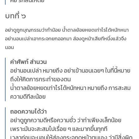
คือ รักสั้นให้ต่อ
บทที่ ๖
อย่าดูถูกบุญกรรมว่าทำน้อย น้ำตาลย้อยหยดเท่าไรได้หนักหนา
อย่านอนเปล่าเอากระจกยกออกมา ส่องดูหน้าเสียทีหนึ่งแล้วจึง
นอน
คำศัพท์ สำนวน
อย่านอนเปล่า หมายถึง อย่าเข้านอนเฉยๆ ในที่นี้หมาย
ถึงให้คิดการกระทำของตน
น้ำตาลย้อยหยดเท่าไรได้หนักหนา หมายถึง การสะสม
ความดีทีละน้อย
ถอดความได้ว่า
อย่าดูถูกความดีหรือความชั่ว ว่าทำเพียงเล็กน้อย
เพราะมันจะสะสมไปเรื่อย ๆ และมากขึ้นทุกที
เวลาก่อนจะนอนให้ส่องกระจกดูหน้าตนเอง ว่ามีสิ่งผิด