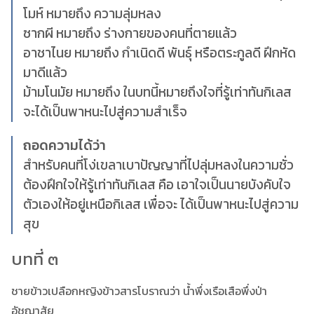
โมห์ หมายถึง ความลุ่มหลง
ซากผี หมายถึง ร่างกายของคนที่ตายแล้ว
อาชาไนย หมายถึง กำเนิดดี พันธุ์ หรือตระกูลดี ฝึกหัด
มาดีแล้ว
ม้ามโนมัย หมายถึง ในบทนี้หมายถึงใจที่รู้เท่าทันกิเลส
จะได้เป็นพาหนะไปสู่ความสำเร็จ
ถอดความได้ว่า
สำหรับคนที่โง่เขลาเบาปัญญาที่ไปลุ่มหลงในความชั่ว
ต้องฝึกใจให้รู้เท่าทันกิเลส คือ เอาใจเป็นนายบังคับใจ
ตัวเองให้อยู่เหนือกิเลส เพื่อจะ ได้เป็นพาหนะไปสู่ความ
สุข
บทที่ ๓
ชายข้าวเปลือกหญิงข้าวสารโบราณว่า น้ำพึ่งเรือเสือพึ่งป่า
อัชฌาสัย