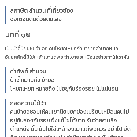
สุภาษิต สำนวน ที่เกี่ยวข้อง
จงเตือนตนด้วยตนเอง
บทที่ ๑๒
เป็นบ้าจี้นิยมชมว่าเอก คนโหยกเหยกรักษายากลำบากหมอ
อันยศศักดิ์มิใช่เหล้าเมาแต่พอ ถ้าเขายอเหมือนอย่างเกาให้เราคัน
คำศัพท์ สำนวน
บ้าจี้ หมายถึง บ้ายอ
โหยกเหยก หมายถึง ไม่อยู่กับร่องรอย ไม่แน่นอน
ถอดความได้ว่า
คนบ้ายอชอบให้คนเขานิยมยกย่องเปรียบเหมือนคนไม่
อยู่กับร่องกับรอย ซึ่งแก้ไขได้ยาก อันว่ายศ หรือ
ตำแหน่ง นั้น มันไม่ใช่เหล้าจงเมาแต่พอควร อย่าไป ยึด