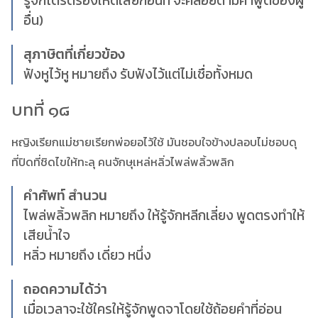
รู้จักไตร่ตรองให้ดีเสียก่อนที่ จะคล้อยตามคำพูดของผู้
อื่น)
สุภาษิตที่เกี่ยวข้อง
ฟังหูไว้หู หมายถึง รับฟังไว้แต่ไม่เชื่อทั้งหมด
บทที่ ๑๘
หญิงเรียกแม่ชายเรียกพ่อยอไว้ใช้ มันชอบใจข้างปลอบไม่ชอบดุ
ที่ปิดที่ชิดไขให้ทะลุ คนจักษุเหล่หลิ่วไพล่พลิ้วพลิก
คำศัพท์ สำนวน
ไพล่พลิ้วพลิก หมายถึง ให้รู้จักหลีกเลี่ยง พูดตรงทำให้
เสียน้ำใจ
หลิ่ว หมายถึง เดี่ยว หนึ่ง
ถอดความได้ว่า
เมื่อเวลาจะใช้ใครให้รู้จักพูดจาโดยใช้ถ้อยคำที่อ่อน