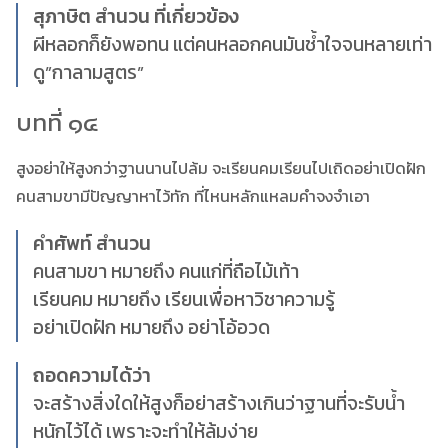
สุภาษิต สำนวน ที่เกี่ยวข้อง
ผีหลอกก็ยังพอทน แต่คนหลอกคนมันช้ำใจจนหลายเท่า
ดู”กาลามสูตร”
บทที่ ๑๔
สูงอย่าให้สูงกว่าฐานนานไปล้ม จะเรียนคมเรียนไปเถิดอย่าเปิดฝัก
คนสามขามีปัญญาหาไว้ทัก ที่ไหนหลักแหลมคำจงจำเอา
คำศัพท์ สำนวน
คนสามขา หมายถึง คนแก่ที่ถือไม้เท้า
เรียนคม หมายถึง เรียนเพื่อหาวิชาความรู้
อย่าเปิดฝัก หมายถึง อย่าโอ้อวด
ถอดความได้ว่า
จะสร้างสิ่งใดให้สูงก็อย่าสร้างเกินว่าฐานที่จะรับน้ำ
หนักไว้ได้ เพราะจะทำให้ล้มง่าย