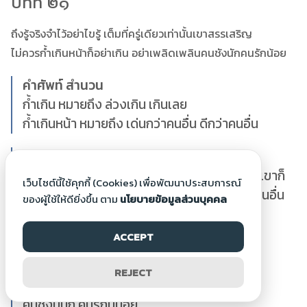
บทที่ ๒๑
ถึงรู้จริงจำไว้อย่าไขรู้ เต็มที่ครู่เดียวเท่านั้นเขาสรรเสริญ
ไม่ควรก้ำเกินหน้าก็อย่าเกิน อย่าเพลิดเพลินคนชังนักคนรักน้อย
คำศัพท์ สำนวน
ก้ำเกิน หมายถึง ล่วงเกิน เกินเลย
ก้ำเกินหน้า หมายถึง เด่นกว่าคนอื่น ดีกว่าคนอื่น
ถอดความได้ว่า
แม้ว่าเราจะรู้จริง เราก็ไม่ต้องอวดว่าเรารู้ เดี๋ยวเขาก็
เว็บไซต์นี้ใช้คุกกี้ (Cookies) เพื่อพัฒนาประสบการณ์
จะสรรเสริญเอง ไม่ควรทำอะไรเกินหน้าเกินตาคนอื่น
ของผู้ใช้ให้ดียิ่งขึ้น ตาม
นโยบายข้อมูลส่วนบุคคล
เพราะคนเกลียดเรามีมากกว่าคนรักเรา
ACCEPT
สุภาษิตที่เกี่ยวข้อง
เกินหน้าเกินตา
REJECT
คนรักเท่าผืนหนังคนชังเท่าผืนเสื่อ
คนชังมีนัก คนรักมีน้อย