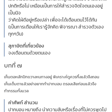
ปกติหรือไม่ เหมือนเป็นการให้สำรวจจิตใจตนเองอยู่
เป็นนิจ
ว่าคิดใฝ่ดีอยู่หรือเปล่า เพื่อจะได้เตือนตนไว้ได้ทัน
(เป็นการเตือนให้เรารู้จักคิด พิจารณา สำรวจตัวเอง
ทุกๆวัน)
สุภาษิตที่เกี่ยวข้อง
จงเตือนตนด้วยตนเอง
บทที่ ๗
เห็นตอหลักปักขวางหนทางอยู่ พิเคราะห์ดูควรทึ้งแล้วจึงถอน
เห็นเต็มตาแล้วอย่าอยากทำปากบอน ตรองเสียก่อนแล้วจึง
ทำกรรมทั้งมวล
คำศัพท์ สำนวน
ปากบอน หมายถึง นำความลับหรือเรื่องที่ไม่ควรพูดไป