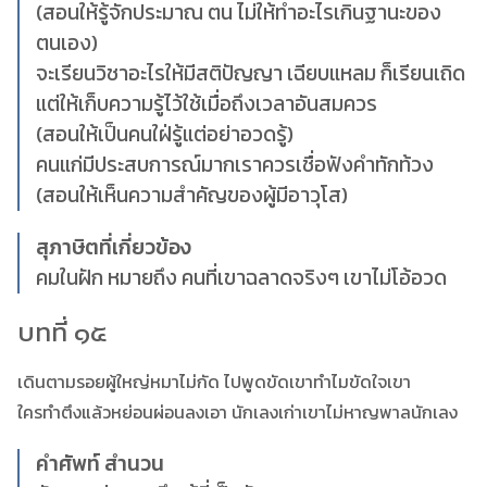
(สอนให้รู้จักประมาณ ตน ไม่ให้ทำอะไรเกินฐานะของ
ตนเอง)
จะเรียนวิชาอะไรให้มีสติปัญญา เฉียบแหลม ก็เรียนเถิด
แต่ให้เก็บความรู้ไว้ใช้เมื่อถึงเวลาอันสมควร
(สอนให้เป็นคนใฝ่รู้แต่อย่าอวดรู้)
คนแก่มีประสบการณ์มากเราควรเชื่อฟังคำทักท้วง
(สอนให้เห็นความสำคัญของผู้มีอาวุโส)
สุภาษิตที่เกี่ยวข้อง
คมในฝัก หมายถึง คนที่เขาฉลาดจริงๆ เขาไม่โอ้อวด
บทที่ ๑๕
เดินตามรอยผู้ใหญ่หมาไม่กัด ไปพูดขัดเขาทำไมขัดใจเขา
ใครทำตึงแล้วหย่อนผ่อนลงเอา นักเลงเก่าเขาไม่หาญพาลนักเลง
คำศัพท์ สำนวน