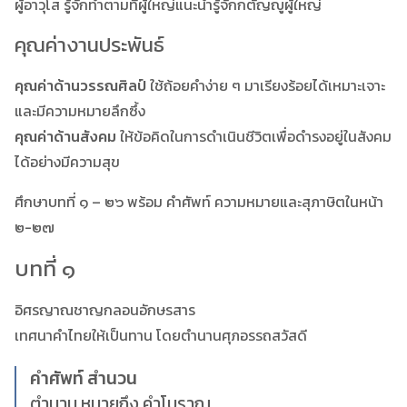
ผู้อาวุโส รู้จักทำตามที่ผู้ใหญ่แนะนำรู้จักกตัญญูผู้ใหญ่
คุณค่างานประพันธ์
คุณค่าด้านวรรณศิลป์
ใช้ถ้อยคำง่าย ๆ มาเรียงร้อยได้เหมาะเจาะ
และมีความหมายลึกซึ้ง
คุณค่าด้านสังคม
ให้ข้อคิดในการดำเนินชีวิตเพื่อดำรงอยู่ในสังคม
ได้อย่างมีความสุข
ศึกษาบทที่ ๑ – ๒๖ พร้อม คำศัพท์ ความหมายและสุภาษิตในหน้า
๒-๒๗
บทที่ ๑
อิศรญาณชาญกลอนอักษรสาร
เทศนาคำไทยให้เป็นทาน โดยตำนานศุภอรรถสวัสดี
คำศัพท์ สำนวน
ตำนาน หมายถึง คำโบราณ