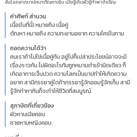
อันโลภลาภบาปหนาตัณหาเย็บ เมียรู้เก็บผัวรู้กำพาจำเริญ
คำศัพท์ สำนวน
เนื้อ(ในที่นี้) หมายถึง เนื้อคู่
ตัณหา หมายถึง ความทะยานอยาก ความใคร่ในกาม
ถอดความได้ว่า
คนเราถ้าไม่ใช่เนื้อคู่กัน อยู่ไปก็เปล่าประโยชน์อาจจะมี
เรื่องราวกัน ไม่ผิดอะไรกับถูกหนามตำเข้านิดเดียว ก็
เกิดอาการเจ็บปวด ความโลภเป็นบาปทำให้เกิดความ
อยาก สามีภรรยาคู่ใดถ้าภรรยารู้จักออมรู้จักเก็บ สามี
รู้จักทำหากินก็จะทำให้ชีวิตที่สมบูรณ์
สุภาษิตที่เกี่ยวข้อง
ผัวหาบเมียคอน
ชายหาบหญิงคอน