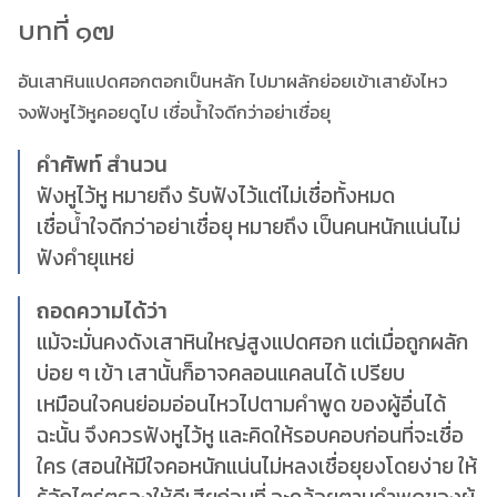
บทที่ ๑๗
อันเสาหินแปดศอกตอกเป็นหลัก ไปมาผลักย่อยเข้าเสายังไหว
จงฟังหูไว้หูคอยดูไป เชื่อน้ำใจดีกว่าอย่าเชื่อยุ
คำศัพท์ สำนวน
ฟังหูไว้หู หมายถึง รับฟังไว้แต่ไม่เชื่อทั้งหมด
เชื่อน้ำใจดีกว่าอย่าเชื่อยุ หมายถึง เป็นคนหนักแน่นไม่
ฟังคำยุแหย่
ถอดความได้ว่า
แม้จะมั่นคงดังเสาหินใหญ่สูงแปดศอก แต่เมื่อถูกผลัก
บ่อย ๆ เข้า เสานั้นก็อาจคลอนแคลนได้ เปรียบ
เหมือนใจคนย่อมอ่อนไหวไปตามคำพูด ของผู้อื่นได้
ฉะนั้น จึงควรฟังหูไว้หู และคิดให้รอบคอบก่อนที่จะเชื่อ
ใคร (สอนให้มีใจคอหนักแน่นไม่หลงเชื่อยุยงโดยง่าย ให้