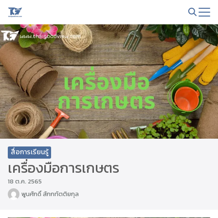
Skip
to
Search
content
for:
สื่อการเรียนรู้
เครื่องมือการเกษตร
18 ต.ค. 2565
พูนศักดิ์ สักกทัตติยกุล