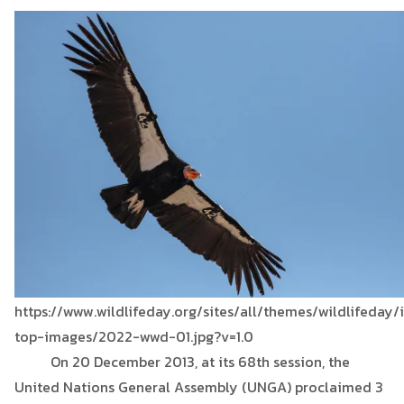
https://www.wildlifeday.org/sites/all/themes/wildlifeda
top-images/2022-wwd-01.jpg?v=1.0
On 20 December 2013, at its 68th session, the
United Nations General Assembly (UNGA) proclaimed 3