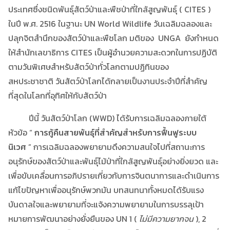
ประเทศซึ่งชนิดพันธุ์สัตว์ป่าและพืชป่าที่ใกล้สูญพันธุ์ ( CITES )
ในปี พ.ศ. 2516 ในฐานะ UN World Wildlife วันเฉลิมฉลองและ
ปลุกจิตสำนึกของสัตว์ป่าและพืชโลก มติของ UNGA ยังกำหนด
ให้สำนักเลขาธิการ CITES เป็นผู้อำนวยความสะดวกในการปฏิบัติ
ตามวันพิเศษสำหรับสัตว์ป่าทั่วโลกตามปฏิทินของ
สหประชาชาติ วันสัตว์ป่าโลกได้กลายเป็นงานประจำปีที่สำคัญ
ที่สุดในโลกที่อุทิศให้กับสัตว์ป่า
ปีนี้ วันสัตว์ป่าโลก (WWD) ได้รับการเฉลิมฉลองภายใต้
หัวข้อ “
การกู้คืนสายพันธุ์ที่สำคัญสำหรับการฟื้นฟูระบบ
นิเวศ
” การเฉลิมฉลองพยายามดึงความสนใจไปที่สถานะการ
อนุรักษ์ของสัตว์ป่าและพันธุ์ไม้ป่าที่ใกล้สูญพันธุ์อย่างยิ่งยวด และ
เพื่อขับเคลื่อนการอภิปรายเกี่ยวกับการจินตนาการและดำเนินการ
แก้ไขปัญหาเพื่ออนุรักษ์พวกมัน บทสนทนาทั้งหมดได้รับแรง
บันดาลใจและพยายามที่จะแจ้งความพยายามในการบรรลุเป้า
หมายการพัฒนาอย่างยั่งยืนของ UN 1 (
ไม่มีความยากจน
), 2