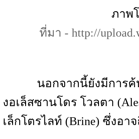
ภาพโค
ที่มา -
http://upload
นอกจากนี้ยังมีการค้นพบไฟฟ
งอเล็สซานโดร โวลตา (Aless
เล็กโตรไลท์ (Brine) ซึ่งอา