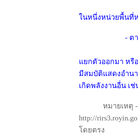
ไฟฟ้า คือ สิ่ง
ในหนึ่งหน่วยพื้นที
- ตามศัพท์บ
ไฟฟ้า (คำนาม)
แยกตัวออกมา หรือก
มีสมบัติแสดงอํานา
เกิดพลังงานอื่น เช
หมายเหตุ -
http://rirs3.royin.g
โดยตรง