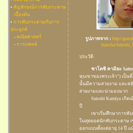
|
•
สัญลักษณ์การพับกระดาษ
|
|
เบื้องต้น
|
•
การพับกระดาษกับการ
|
ประยุกต์
|
|
-
คณิตศาสตร์
รูปภาพจาก :
http://goto
|
-
การแพทย์
buncha/Satoshi_
|
|
ประวัติ
|
|
|
ซาโตชิ คามิยะ Satos
|
หุบเขาของพระเจ้า”) เป็นที
|
|
นั้นมีความสวยงาม และสล
|
สวยงามและน่ามองมาก
|
Satoshi Kamiya เกิดเม
|
|
ปี
|
เขาเริ่มศึกษาการพับO
|
ในสุดยอดนักพับกระดาษ เ
|
|
ออกแบบตั้งแต่อายุ 14 ปี แ
|