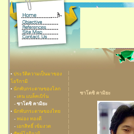
|
•
ประวัติความเป็นมาของ
|
โอริกามิ
|
•
นักพับกระดาษของโลก
|
ซาโตชิ คามิยะ
|
-
เคน แบล็คเบิร์น
|
-
ซาโตชิ คามิยะ
|
|
•
นักพับกระดาษของไทย
|
-
หม่อง ทองดี
|
-
เอกสิทธิ์ เข้มงวด
|
|
•
ศัพท์โอริกามิ