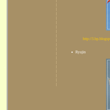
|
|
|
|
|
|
|
|
|
http://3.bp.bl
|
|
|
Ryujin
|
|
|
|
|
|
|
|