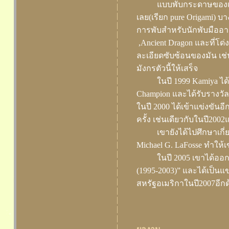
แบบพับกระดาษของเข
|
|
เลย(เรียก pure Origami) บ
|
การพับสำหรับนักพับมืออาช
|
,Ancient Dragon และที่โด
|
|
ละเอียดซับซ้อนของมัน เช่
|
มังกรตัวนี้ให้เสร็จ
|
|
ในปี 1999 Kamiya ไ
|
Champion และได้รับรางวั
|
ในปี 2000 ได้เข้าแข่งขันอ
|
|
ครั้ง เช่นเดียวกับในปี2002
|
เขายังได้ไปศึกษาเกี
|
|
Michael G. LaFosse ทำใ
|
ในปี 2005 เขาได้ออก
|
(1995-2003)” และได้เป็นแ
|
|
สหรัฐอเมริกาในปี2007อีกด
|
|
|
|
|