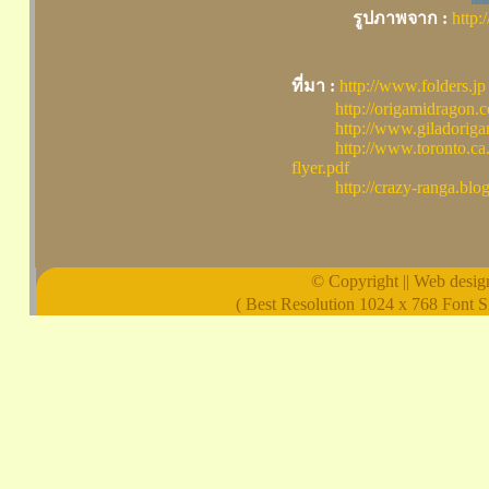
รูปภาพจาก :
http:
ที่มา :
http://www.folders.jp
http://origamidragon.
http://www.giladori
http://www.toronto.ca
flyer.pdf
http://crazy-ranga.bl
© Copyright || Web design 
( Best Resolution 1024 x 768 Font S