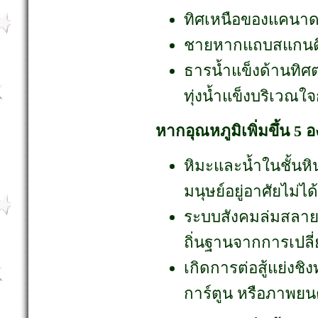
ทิศเหนือของแคนาดาเ
ชายหากแถบสแกนดิเน
ธารน้ำแข็งด้านทิศ
ทุ่งน้ำแข็งบริเวณใ
หากอุณหภูมิเพิ่มขึ้น 5
หิมะและน้ำในชั้นหินท
มนุษย์อยู่อาศัยไม่ไ
ระบบสังคมล่มสลาย 
ถิ่นฐานจากการเปลี
เกิดการต่อสู้แย่งชิ
การ์ตูน หรือภาพยน