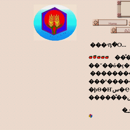
���ʴդ�Ѻ...
��ͧ��ش㹽ѹ
��ʺ��ó�ç�ҡ��þѲ�Ҥس�
�������
���ª����
�þѲ�Ҥس�Ҿ��ͧ��ش�ͧ�ç���¹