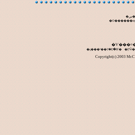
�
�Ѻ������ѹ�ҷ
�Ѵ���¤�
Copyright(c) 2003 Mr.Ch