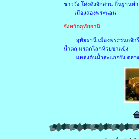
ชาววัง โด่งดังจักสาน ถิ่นฐานท
เมืองสองพระนอน
จังหวัดอุทัยธานี
อุทัยธานี เมืองพระชนกจัก
น้ำตก มรดกโลกห้วยขาแข้ง
แหล่งต้นน้ำสะแกกรัง ตลาดน