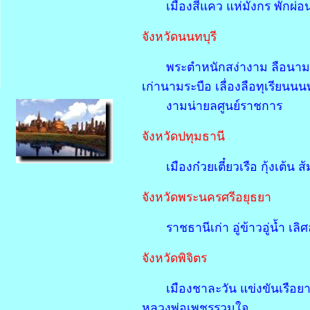
เมืองสี่แคว แห่มังกร พักผ่
จังหวัดนนทบุรี
พระตำหนักสง่างาม ลือนามส
เก่านามระบือ เลื่องลือทุเรียนนนท
งามน่ายลศูนย์ราชการ
จังหวัดปทุมธานี
เมืองก๋วยเตี๋ยวเรือ กุ้งเต
จังหวัดพระนครศรีอยุธยา
ราชธานีเก่า อู่ข้าวอู่น้ำ เล
จังหวัดพิจิตร
เมืองชาละวัน แข่งขันเรือยา
หลวงพ่อเพชรรวมใจ