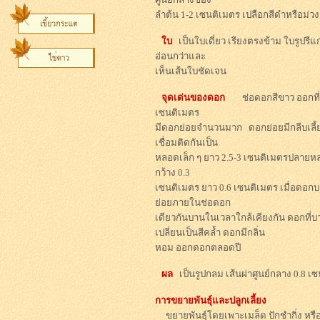
ลำต้น 1-2 เซนติเมตร เปลือกสีดำหรือม่วง
ใบ
เป็นใบเดี่ยว เรียงตรงข้าม ใบรูปรีแ
อ่อนกว่าและ
เห็นเส้นใบชัดเจน
จุดเด่นของดอก
ช่อดอกสีขาว ออกที่ป
เซนติเมตร
มีดอกย่อยจำนวนมาก ดอกย่อยมีกลีบเลี้ย
เชื่อมติดกันเป็น
หลอดเล็ก ๆ ยาว 2.5-3 เซนติเมตรปลายหลอ
กว้าง 0.3
เซนติเมตร ยาว 0.6 เซนติเมตร เมื่อดอกบ
ย่อยภายในช่อดอก
เดียวกันบานในเวลาใกล้เคียงกัน ดอกที่บาน
เปลี่ยนเป็นสีคล้ำ ดอกมีกลิ่น
หอม ออกดอกตลอดปี
ผล
เป็นรูปกลม เส้นผ่าศูนย์กลาง 0.8 เซน
การขยายพันธุ์และปลูกเลี้ยง
ขยายพันธุ์โดยเพาะเมล็ด ปักชำกิ่ง หรื