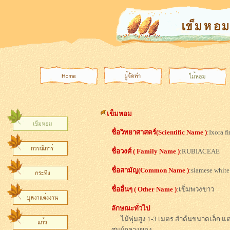
เข็มหอม
ชื่อวิทยาศาสตร์(Scientific
Name
)
:Ixora f
ชื่อวงศ์ ( Family
Name
)
:RUBIACEAE
ชื่อสามัญ(Common Name )
:siamese white
ชื่ออื่นๆ ( Other Name
)
:เข็มพวงขาว
ลักษณะทั่วไป
ไม้พุ่มสูง 1-3 เมตร สำต้นขนาดเล็ก แ
ศูนย์กลางของ