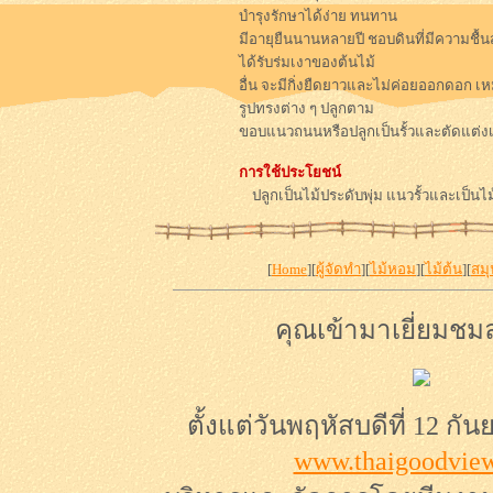
บำรุงรักษาได้ง่าย ทนทาน
มีอายุยืนนานหลายปี ชอบดินที่มีความชื้น
ได้รับร่มเงาของต้นไม้
อื่น จะมีกิ่งยืดยาวและไม่ค่อยออกดอก เหมา
รูปทรงต่าง ๆ ปลูกตาม
ขอบแนวถนนหรือปลูกเป็นรั้วและตัดแต
การใช้ประโยชน์
ปลูกเป็นไม้ประดับพุ่ม แนวรั้วและเป็
[
Home
][
ผู้จัดทำ
][
ไม้หอม
][
ไม้ต้น
][
สมุ
คุณเข้ามาเยี่ยมชมล
ตั้งแต่วันพฤหัสบดีที่ 12 กั
www.thaigoodvie