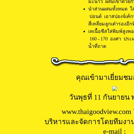
มะนาว ผสมเข้าด้วยกัน
นำส่วนผสมทั้งหมด ใ
ปอนด์ เอาสปองจ์เค้กร
สี่เหลี่ยมลูกเต๋ารองอีกท
เทเนื้อชีสใส่พิมพ์สูง
160 - 170 องศา ปร
น้ำที่ถาด
คุณเข้ามาเยี่ยมชมอ
วันพุธที่ 11 กันยายน 
www.
thaigoodview.com 
บริหารและจัดการโดยทีมงา
e-mail :