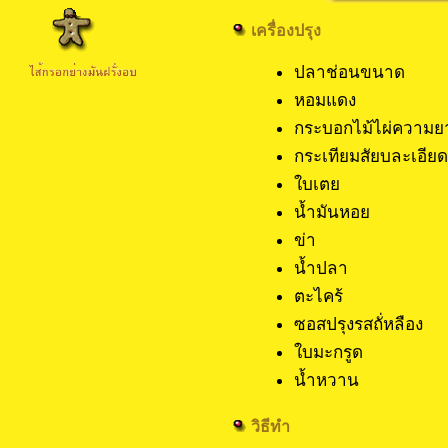
เครื่องปรุง
ปลาช่อนขน
หอมแดง 
กระบอกไม้ไผ่ความย
กระเทียมสัยบล
ใบเตย
น้ำมันหอย
ข่า 5
น้ำปลา 
ตะไคร้ 
ซอสปรุงรสถั่ห
ใบมะกรู
น้ำหวาน 2
วิธีทำ