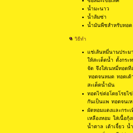
ซอสมะเขือเ
น้ำมะนาว
น้ำส้มซ่า
น้ำมันพืชสำห
วิธีทำ
แช่เส้นหมี่นานประ
ให้สะเด็ดน้ำ ตั้งกร
จัด จึงใส่เนหมี่ทอดท
ทอดจนหมด ทอดเต้าหู้
สะเด็ดน้ำมัน
ทอดไข่ต่อโดยโรยไข่
กันเป็นแพ ทอดจนเหลื
ผัดหอมแดงและกระเที
เหลืองหอม ใส่เนื้อกุ้
น้ำตาล เต้าเจี้ยว 