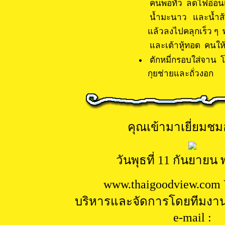
คนพอทั่ว ลดไฟอ่อนเ
น้ำมะนาว และน้ำส้มซ
แล้วลงไปคลุกเร็ว ๆ พ
และเต้าหู้ทอด คนให้ท
ตักหมี่กรอบใส่จาน 
กุยช่ายและถั่วงอ
คุณเข้ามาเยี่ยมชมอ
วันพุธที่ 11 กันยายน 
www.
thaigoodview.com 
บริหารและจัดการโดยทีมงา
e-mail :