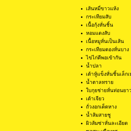
เส้นหมี่ขา
กระเทียมสั
เนื้อกุ้งหั
หอมแดงสับ
เนื้อหมูหั่น
กระเทียมดองหั
ไข่ไก่ตีพ
น้ำปลา 1
เต้าหู้แข็งหั่นชิ้
น้ำตาลทรา
ใบกุยช่ายหั่นท
เต้าเจียว
ถั่วงอกเด
น้ำส้มสายช
ผิวส้มซ่าหั่