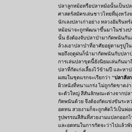
ปลาลูกหม้อหรือปลาหม้อนั้นเป็นปลา
ศาสตร์สมัครเล่นชาวไทยที่มุ่งหวัง
นักเลงปลาเก่าอย่าง หลวงอัมรินทร
หม้อน่าจะถูกพัฒนาขึ้นมาในช่วงปร
นั้น ยังต้องจับปลาป่ามากัดพนันกัน
ล้วงเอาปลาป่าที่อาศัยอยู่ตามรูปูใ
พอถึงฤดูฝนก็นำมากัดพนันกับปลาป่า 
การเล่นปลาขุดนี้ยังนิยมเล่นกันมา
ปลาที่กัดเก่งเลี้ยงไว้ข้ามปี และห
ผสมในชุดแรกจะเรียกว่า
"ปลาสังก
ผิวหนังที่หนาแกร่ง ไม่ถูกกัดขาดง
จะตัวใหญ่ สีสันลักษณะต่างจากปล
กัดพนันด้วย จึงต้องกัดแข่งขันระหว่
อดทน สวยงามก็จะถูกคัดไว้เป็นพ่อแ
รูปพรรณสีสันที่สวยงามแปลกออกไป
และอดทนในการกัดจะว่าไปแล้วพันธุ