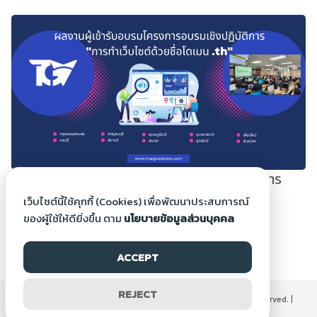
ผลงานผู้เข้ารับอบรมโครงการอบรมเชิงปฏิบัติการ
“การทำเว็บไซต์ด้วยชื่อโดเมน .th”
เว็บไซต์นี้ใช้คุกกี้ (Cookies) เพื่อพัฒนาประสบการณ์
2 ธ.ค. 2566
ของผู้ใช้ให้ดียิ่งขึ้น ตาม
นโยบายข้อมูลส่วนบุคคล
1
2
…
5
ACCEPT
REJECT
©2000-2026 Thaigoodview.com, All rights reserved. |
นโยบายข้อมูลส่วนบุคคล