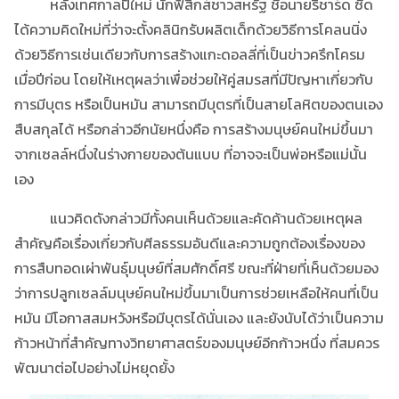
หลังเทศกาลปีใหม่ นักฟิสิกส์ชาวสหรัฐ ชื่อนายริชาร์ด ซี้ด
ได้ความคิดใหม่ที่ว่าจะตั้งคลินิกรับผลิตเด็กด้วยวิธีการโคลนนิ่ง
ด้วยวิธีการเช่นเดียวกับการสร้างแกะดอลลี่ที่เป็นข่าวครึกโครม
เมื่อปีก่อน โดยให้เหตุผลว่าเพื่อช่วยให้คู่สมรสที่มีปัญหาเกี่ยวกับ
การมีบุตร หรือเป็นหมัน สามารถมีบุตรที่เป็นสายโลหิตของตนเอง
สืบสกุลได้ หรือกล่าวอีกนัยหนึ่งคือ การสร้างมนุษย์คนใหม่ขึ้นมา
จากเซลล์หนึ่งในร่างกายของต้นแบบ ที่อาจจะเป็นพ่อหรือแม่นั้น
เอง
แนวคิดดังกล่าวมีทั้งคนเห็นด้วยและคัดค้านด้วยเหตุผล
สำคัญคือเรื่องเกี่ยวกับศีลธรรมอันดีและความถูกต้องเรื่องของ
การสืบทอดเผ่าพันธุ์มนุษย์ที่สมศักดิ์ศรี ขณะที่ฝ่ายที่เห็นด้วยมอง
ว่าการปลูกเซลล์มนุษย์คนใหม่ขึ้นมาเป็นการช่วยเหลือให้คนที่เป็น
หมัน มีโอกาสสมหวังหรือมีบุตรได้นั่นเอง และยังนับได้ว่าเป็นความ
ก้าวหน้าที่สำคัญทางวิทยาศาสตร์ของมนุษย์อีกก้าวหนึ่ง ที่สมควร
พัฒนาต่อไปอย่างไม่หยุดยั้ง