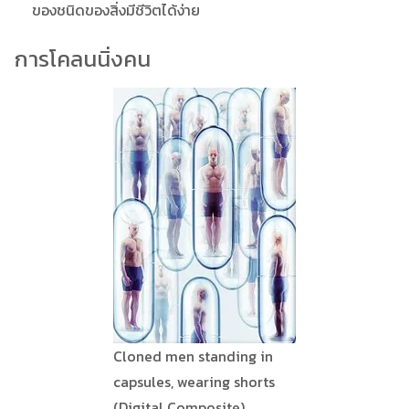
ของชนิดของสิ่งมีชีวิตได้ง่าย
การโคลนนิ่งคน
Cloned men standing in
capsules, wearing shorts
(Digital Composite)