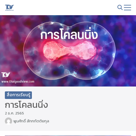
Skip
to
Search
content
for:
สื่อการเรียนรู้
การโคลนนิ่ง
2 ธ.ค. 2565
พูนศักดิ์ สักกทัตติยกุล