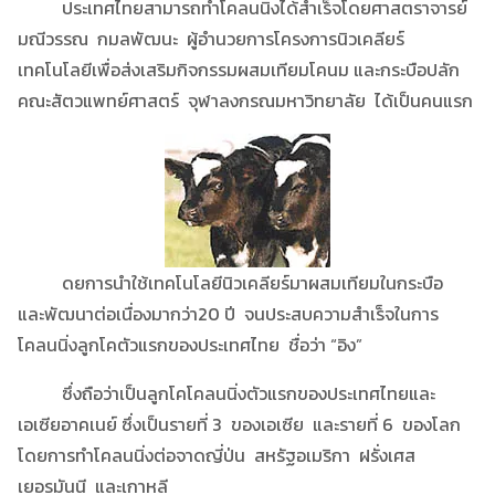
ประเทศไทยสามารถทำโคลนนิ่งได้สำเร็จโดยศาสตราจารย์
มณีวรรณ กมลพัฒนะ ผู้อำนวยการโครงการนิวเคลียร์
เทคโนโลยีเพื่อส่งเสริมกิจกรรมผสมเทียมโคนม และกระบือปลัก
คณะสัตวแพทย์ศาสตร์ จุฬาลงกรณมหาวิทยาลัย ได้เป็นคนแรก
ดยการนำใช้เทคโนโลยีนิวเคลียร์มาผสมเทียมในกระบือ
และพัฒนาต่อเนื่องมากว่า20 ปี จนประสบความสำเร็จในการ
โคลนนิ่งลูกโคตัวแรกของประเทศไทย ชื่อว่า “อิง”
ซึ่งถือว่าเป็นลูกโคโคลนนิ่งตัวแรกของประเทศไทยและ
เอเซียอาคเนย์ ซึ่งเป็นรายที่ 3 ของเอเซีย และรายที่ 6 ของโลก
โดยการทำโคลนนิ่งต่อจาดญี่ป่น สหรัฐอเมริกา ฝรั่งเศส
เยอรมันนี และเกาหลี