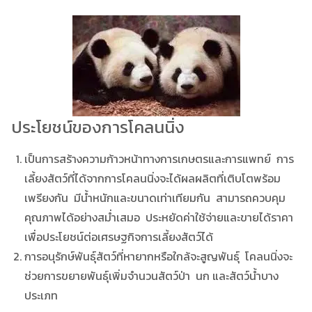
ประโยชน์ของการโคลนนิ่ง
เป็นการสร้างความก้าวหน้าทางการเกษตรและการแพทย์ การ
เลี้ยงสัตว์ที่ได้จากการโคลนนิ่งจะได้ผลผลิตที่เติบโตพร้อม
เพรียงกัน มีน้ำหนักและขนาดเท่าเทียมกัน สามารถควบคุม
คุณภาพได้อย่างสม่ำเสมอ ประหยัดค่าใช้จ่ายและขายได้ราคา
เพื่อประโยชน์ต่อเศรษฐกิจการเลี้ยงสัตว์ได้
การอนุรักษ์พันธุ์สัตว์ที่หายากหรือใกล้จะสูญพันธุ์ โคลนนิ่งจะ
ช่วยการขยายพันธุ์เพิ่มจำนวนสัตว์ป่า นก และสัตว์น้ำบาง
ประเภท