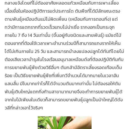
กลางแจ้งโดยที่ไม่ต้องอาศัยหลอดแก้วเหมือนกับการเพาะเลี้ยง
เนื้อเยื่อในห้องปฏิบัติการแต่ประการใด ต้นพืชที่ได้มีลักษณะตรง
ตามพันธุ์เหมือนต้นแม่ไม่ผิดเพี้ยน (เหมือนกับการตอนกิ่ง) แต่
ทว่ามีการแตกรากที่รวดเร็วแทบไม่น่าเชื่อ รากงอกเป็นกระจุก
ภายใน 7 ถึง 14 วันเท่านั้น (ขึ้นอยู่กับชนิดและสายพันธุ์) แม้แต่ไม้
ตอนยากที่ต้องใช้เวลาเพาะชำนานร่วมปีก็สามารถแทงรากให้เห็น
ได้ไม่เกินภายใน 25 วัน และสามารถนำลงแปลงปลูกได้ทันทีโดยไม่
ต้องเสียเวลาบำรุงในโรงเรือนอนุบาลเหมือนดังที่ต้องปฏิบัติกันกับ
การขยายพันธุ์พืชด้วยวิธีอื่นๆ ต้นกล้ามีอัตราเลี้ยงรอดเกือบเต็ม
ร้อย เป็นวิธีขยายพันธุ์พืชที่เพิ่มทวีจำนวนได้มากมายในเวลาอัน
แสนสั้น มีใบมากเท่าไรก็ได้จำนวนต้นมากเท่านั้น ไม่ต้องรอให้ต้น
พันธุ์เติบใหญ่แตกกิ่งก้านสาขามากมายจึงจะทำการขยายพันธุ์ได้
จากใบไม้เพียงใบเดียวก็สามารถขยายพันธุ์ปลูกเป็นป่าใหญ่ได้ดัง
วลีที่กล่าวเอาไว้จริงๆ