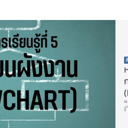
arch
r:
ส
ห
16