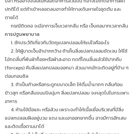
ปลา หรืออาจจะลงในหลอดอาหารส่วนบน ก็อาจไม่เกิดอาการผิด
ปกติได้ แต่ถ้าเข้าหลอดลมอาจทำให้ทางเดินหายใจอุดตัน และ
ตายได้
กรณีติดคอ จะมีอาการเจ็บเวลากลืน หรือ เจ็บคอมากเวลากลืน
การปฐมพยาบาล
1. ซักประวัติเกี่ยวกับวัตถุแปลกปลอมให้แน่ใจคืออะไร
2. ให้ผู้บาดเจ็บอ้าปากกว้าง ถ้าเห็นสิ่งแปลกปลอมชัดเจน ให้ใช้
ไม้กดลิ้นที่พันผ้าก็อซหรือผ้าสะอาด กดที่โคนลิ้นแล้วใช้ปากคีบ
(forceps) คีบสิ่งแปลกปลอมออกมา ส่วนมากมักจะติดอยู่ที่ข้าง ๆ
ต่อมทอนซิล
3. ถ้าเป็นก้างหรือกระดูกขนาดเล็ก ให้ดื่มน้ำมากๆ กลืนก้อน
ข้าวสุก หรือกลืนขนมปังนุ่มๆ สิ่งแปลกปลอม จะหลุดไปในกระเพาะ
อาหาร
4. ห้ามใช้มือแคะ หรือล้วง เพราะจะทำให้เนื้อเยื่อบริเวณที่มีสิ่ง
แปลกปลอมฝังอยู่บวม แดง และเอาออกยากขึ้น อาจมีการอักเสบ
และติดเชื้อตามมาได้