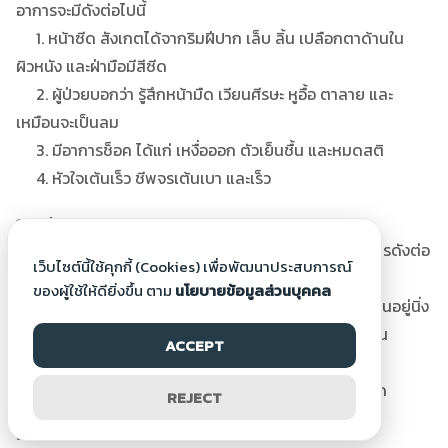
อาการจะมีดังต่อไปนี้
1. หน้าซีด สังเกตได้จากริมฝีปาก เล็บ ลิ้น เปลือกตาด้านใน
ผิวหนัง และฝ่ามือมีสีซีด
2. ผู้ป่วยบอกว่า รู้สึกหน้ามืด เวียนศีรษะ หูอื้อ ตาลาย และ
เหมือนจะเป็นลม
3. มีอาการช็อค ได้แก่ เหงื่อออก ตัวเย็นชื้น และหมดสติ
4. หัวใจเต้นเร็ว ชีพจรเต้นเบา และเร็ว
การปฐมพยาบาล
ผู้ให้ความช่วยเหลือจะต้องตั้งสติ ไม่ตกใจ และดำเนินการดังต่อ
เว็บไซต์นี้ใช้คุกกี้ (Cookies) เพื่อพัฒนาประสบการณ์
ไปนี้
ของผู้ใช้ให้ดียิ่งขึ้น ตาม
นโยบายข้อมูลส่วนบุคคล
1. ให้ผู้ป่วยนอนราบ ปลอบผู้ป่วยให้คลายความกังวล นอนอยู่นิ่ง
ๆ เปิดบริเวณที่เลือดออกให้เห็นชัดเจน แต่อย่าให้ผู้ป่วยเห็น
ACCEPT
บาดแผลที่รุนแรง คลายเครื่องแต่งกายให้หลวมๆ
2. ยกส่วนที่เลือดออกให้อยู่สูงกว่าส่วนอื่น และห้ามเลือด
REJECT
วิธีห้ามเลือด