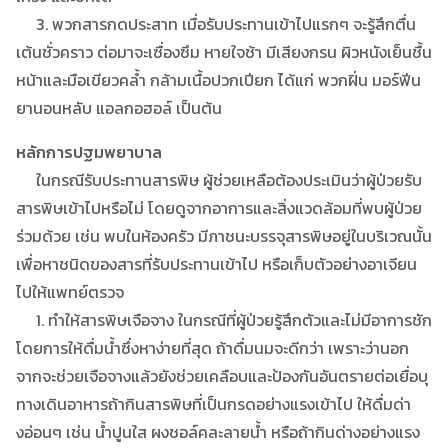
3. พวกสารกดประสาท เมื่อรับประทานเข้าไปแรกๆ จะรู้สึกตื่น
เต้นชั่วคราว ต่อมาจะเซื่องซึม หายใจช้า มีเสียงกรน ผิวหนังเย็นชื้น
หน้าและมือเขียวคล้ำ กล้ามเนื้อปวกเปียก ได้แก่ พวกฝิ่น มอร์ฟีน
ยานอนหลับ แอลกอฮอล์ เป็นต้น
หลักการปฐมพยาบาล
ในกรณีรับประทานสารพิษ ผู้ช่วยเหลือต้องประเมินว่าผู้ป่วยรับ
สารพิษเข้าไปหรือไม่ โดยดูจากอาการและสิ่งแวดล้อมที่พบผู้ป่วย
ร่วมด้วย เช่น พบในห้องครัว มีภาชนะบรรจุสารพิษอยู่ในบริเวณนั้น
เพื่อหาชนิดของสารที่รับประทานเข้าไป หรือเก็บตัวอย่างอาเจียน
ไปให้แพทย์ตรวจ
1. ทำให้สารพิษเจือจาง ในกรณีที่ผู้ป่วยรู้สึกตัวและไม่มีอาการชัก
โดยการให้ดื่มน้ำซึ่งหาง่ายที่สุด ถ้าดื่มนมจะดีกว่า เพราะว่านอก
จากจะช่วยเจือจางแล้วยังช่วยเคลือบและป้องกันอันตรายต่อเยื่อบุ
ทางเดินอาหารถ้ากินสารพิษที่เป็นกรดอย่างแรงเข้าไป ให้ดื่มด่า
งอ่อนๆ เช่น น้ำปูนใส ผงชอล์คละลายน้ำ หรือถ้ากินด่างอย่างแรง