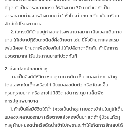
ที่สุด ถ้าเป็นสารละลายกรด ให้ล้างนาน 30 นาที แต่ถ้าเป็น
สารละลายด่างควรล้างนานกว่า 1 ชั่วโมง ในขณะเดียวกันเตรียม
จัดส่งไปโรงพยาบาล
2. ในกรณีที่บ้านอยู่ห่างจากโรงพยาบาลมาก เสียเวลาเดินทาง
นาน ให้ใช้ยาปฏิชีวนะชนิดขึ้ผึ้งป้ายตา เช่น ขึ้ผึ้งป้ายตาคลอแรม
เฟนนิคอล ป้ายตาเพื่อป้องกันไม่ให้เปลือกตาติดกัน ถ้ามีอาการ
ปวดตามากให้รับประทานยาแก้ปวดทันที
2. สิ่งแปลกปลอมเข้าหู
อาจเป็นสิ่งที่มีชีวิต เช่น ยุง มด หมัด เห็บ แมลงต่างๆ เข้าหู
โดยเฉพาะในเด็กจะร้องไห้ ยิ่งแมลงขยับตัว หรือกัดจะเจ็บ
ทุรนทุรายมาก หรือ อาจไม่มีชีวิต เช่น กระดุม เมล็ดพืช
การปฐมพยาบาล
1. ถ้าเป็นสิ่งมีชีวิตใช้น้ำ (ควรเป็นน้ำอุ่น) หยอดเข้าไปในหูให้เต็ม
แมลงจะคลานออกมา หรือตายแล้วลอยขึ้นมา แต่ถ้าผู้ป่วยแก้วหู
ทะลุ ห้ามหยอดน้ำหรือฉีดน้ำเข้าไปเพราะจะทำให้เกิดการอักเสบได้