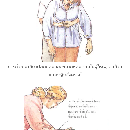
การช่วยเอาสิ่งแปลกปลอมออกจากหลอดลมในผู้ใหญ่, คนอ้วน
และหญิงตั้งครรภ์