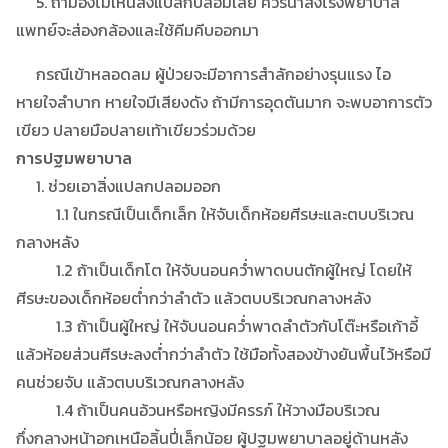
5. ถ้ามองไม่เห็นสิ่งแปลกปลอมเลย ควรนำส่งโรงพยาบาล
แพทย์จะส่องกล้องและใช้คีมคีบออกมา
กรณีเข้าหลอดลม ผู้ป่วยจะมีอาการสำลักอย่างรุนแรง ไอ
หายใจลำบาก หายใจมีเสียงดัง ถ้ามีการอุดตันมาก จะพบอาการตัว
เขียว ปลายมือปลายเท้าเขียวร่วมด้วย
การปฐมพยาบาล
1. ช่วยเอาสิ่งแปลกปลอมออก
1.1 ในกรณีเป็นเด็กเล็ก ให้จับเด็กห้อยศีรษะและตบบริเวณ
กลางหลัง
1.2 ถ้าเป็นเด็กโต ให้จับนอนคว่ำพาดบนตักผู้ใหญ่ โดยให้
ศีรษะของเด็กห้อยต่ำกว่าลำตัว แล้วตบบริเวณกลางหลัง
1.3 ถ้าเป็นผู้ใหญ่ ให้จับนอนคว่ำพาดลำตัวกับโต๊ะหรือเก้าอี้
แล้วห้อยส่วนศีรษะลงต่ำกว่าลำตัว ใช้มือทั้งสองข้างยันพื้นไว้หรือมี
คนช่วยจับ แล้วตบบริเวณกลางหลัง
1.4 ถ้าเป็นคนอ้วนหรือหญิงมีครรภ์ ให้วางมือบริเวณ
กึ่งกลางหน้าอกเหนือลิ้นปี่เล็กน้อย ผู้ปฐมพยาบาลอยู่ด้านหลัง