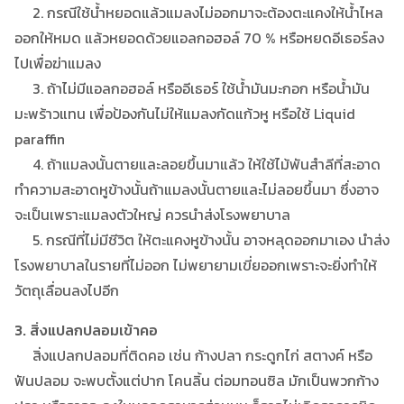
2. กรณีใช้น้ำหยอดแล้วแมลงไม่ออกมาจะต้องตะแคงให้น้ำไหล
ออกให้หมด แล้วหยอดด้วยแอลกอฮอล์ 70 % หรือหยดอีเธอร์ลง
ไปเพื่อฆ่าแมลง
3. ถ้าไม่มีแอลกอฮอล์ หรืออีเธอร์ ใช้น้ำมันมะกอก หรือน้ำมัน
มะพร้าวแทน เพื่อป้องกันไม่ให้แมลงกัดแก้วหู หรือใช้ Liquid
paraffin
4. ถ้าแมลงนั้นตายและลอยขึ้นมาแล้ว ให้ใช้ไม้พันสำลีที่สะอาด
ทำความสะอาดหูข้างนั้นถ้าแมลงนั้นตายและไม่ลอยขึ้นมา ซึ่งอาจ
จะเป็นเพราะแมลงตัวใหญ่ ควรนำส่งโรงพยาบาล
5. กรณีที่ไม่มีชีวิต ให้ตะแคงหูข้างนั้น อาจหลุดออกมาเอง นำส่ง
โรงพยาบาลในรายที่ไม่ออก ไม่พยายามเขี่ยออกเพราะจะยิ่งทำให้
วัตถุเลื่อนลงไปอีก
3. สิ่งแปลกปลอมเข้าคอ
สิ่งแปลกปลอมที่ติดคอ เช่น ก้างปลา กระดูกไก่ สตางค์ หรือ
ฟันปลอม จะพบตั้งแต่ปาก โคนลิ้น ต่อมทอนซิล มักเป็นพวกก้าง