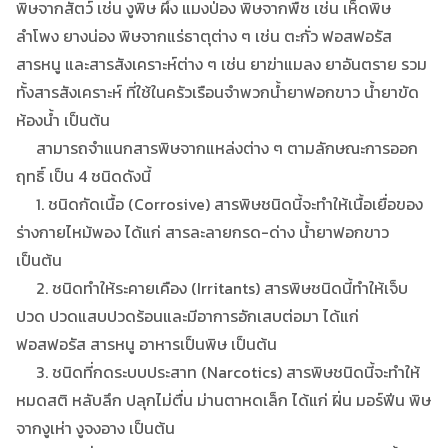
พิษจากสัตว์ เช่น งูพิษ ผึ้ง แมงป่อง พิษจากพืช เช่น เห็ดพิษ
ลำโพง ยางน่อง พิษจากแร่ธาตุต่าง ๆ เช่น ตะกั่ว ฟอสฟอรัส
สารหนู และสารสังเคราะห์ต่าง ๆ เช่น ยาฆ่าแมลง ยาอันตราย รวม
ทั้งสารสังเคราะห์ ที่ใช้ในครัวเรือนจำพวกน้ำยาฟอกขาว น้ำยาขัด
ห้องน้ำ เป็นต้น
สามารถจำแนกสารพิษจากแหล่งต่าง ๆ ตามลักษณะการออก
ฤทธิ์ เป็น 4 ชนิดดังนี้
1. ชนิดกัดเนื้อ (Corrosive) สารพิษชนิดนี้จะทำให้เนื้อเยื่อของ
ร่างกายไหม้พอง ได้แก่ สารละลายกรด-ด่าง น้ำยาฟอกขาว
เป็นต้น
2. ชนิดทำให้ระคายเคือง (Irritants) สารพิษชนิดนี้ทำให้เจ็บ
ปวด ปวดแสบปวดร้อนและมีอาการอักเสบต่อมา ได้แก่
ฟอสฟอรัส สารหนู อาหารเป็นพิษ เป็นต้น
3. ชนิดที่กดระบบประสาท (Narcotics) สารพิษชนิดนี้จะทำให้
หมดสติ หลับลึก ปลุกไม่ตื่น ม่านตาหดเล็ก ได้แก่ ฝิ่น มอร์ฟีน พิษ
จากงูเห่า งูจงอาง เป็นต้น