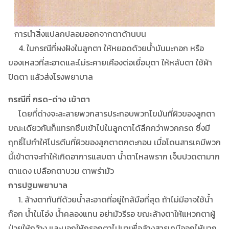
การนำสิ่งแปลกปลอมออกจากตาด้านบน
4. ในกรณีที่ผงฝังในลูกตา ให้หยอดด้วยน้ำมันมะกอก หรือ
ของเหลวที่สะอาดและไม่ระคายเคืองต่อเยื่อบุตา ให้หลับตา ใช้ผ้า
ปิดตา แล้วส่งโรงพยาบาล
กรณีที่ กรด-ด่าง เข้าตา
โดยที่ด่างจะละลายพวกสารประกอบพวกไขมันที่ผิวของลูกตา
ขณะเดียวกันก็แทรกซึมเข้าไปในลูกตาได้ลึกกว่าพวกกรด ซึ่งมี
ฤทธิ์ไปทำให้โปรตีนที่ผิวของลูกตาตกตะกอน เมื่อโดนสารเคมีพวก
นี้เข้าตาจะทำให้เกิดอาการแสบตา น้ำตาไหลพราก เจ็บปวดตามาก
ตาแดง เปลือกตาบวม ตาพร่ามัว
การปฐมพยาบาล
1. ล้างตาทันทีด้วยน้ำสะอาดที่อยู่ใกล้มือที่สุด ถ้าไม่มีอาจใช้น้ำ
ก๊อก น้ำในโอ่ง น้ำคลองแทน อย่ามัวรีรอ ขณะล้างตาให้แหวกตาผู้
ป่วยให้กว้าง และบอกให้กรอกตาไปมาเพื่อล้างสารเคมีออกไห้มาก