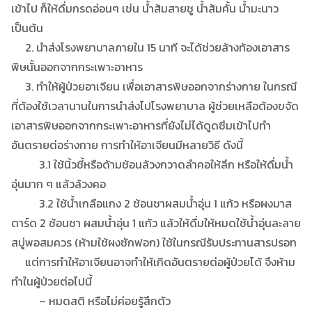
เข้าไป ก็ให้ดื่มกรดอ่อนๆ เช่น น้ำส้มสายชู น้ำส้มคั้น น้ำมะนาว
เป็นต้น
2. นำส่งโรงพยาบาลภายใน 15 นาที จะได้ช่วยล้างท้องเอาสาร
พิษนั้นออกจากกระเพาะอาหาร
3. ทำให้ผู้ป่วยอาเจียน เพื่อเอาสารพิษออกจากร่างกาย ในกรณี
ที่ต้องใช้เวลานานในการนำส่งไปโรงพยาบาล ผู้ช่วยเหลือต้องขจัด
เอาสารพิษออกจากกระเพาะอาหารที่ยังไม่ได้ดูดซึมเข้าไปทำ
อันตรายต่อร่างกาย การทำให้อาเจียนมีหลายวิธี ดังนี้
3.1 ใช้นิ้วชี้หรือด้ามช้อนล้วงกวาดลำคอให้ลึก หรือให้ดื่มน้ำ
อุ่นมาก ๆ แล้วล้วงคอ
3.2 ใช้น้ำเกลือแกง 2 ช้อนชาผสมน้ำอุ่น 1 แก้ว หรือผงมาส
ตาร์ด 2 ช้อนชา ผสมน้ำอุ่น 1 แก้ว แล้วให้ดื่มให้หมดใช้น้ำอุ่นละลาย
สบู่พอสมควร (ห้ามใช้ผงซักฟอก) ใช้ในกรณีรับประทานสารปรอท
แต่การทำให้อาเจียนอาจทำให้เกิดอันตรายต่อผู้ป่วยได้ จึงห้าม
ทำในผู้ป่วยต่อไปนี้
– หมดสติ หรือไม่ค่อยรู้สึกตัว