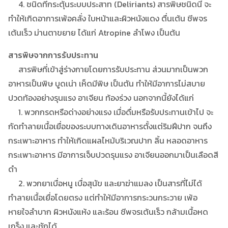
4. ชนิดที่กระตุ้นระบบประสาท (Deliriants) สารพิษชนิดนี้ จะ
ทำให้เกิดอาการเพ้อคลั่ง ใบหน้าและผิวหนังแดง ตื่นเต้น ชีพจร
เต้นเร็ว ม่านตาขยาย ได้แก่ Atropine ลำโพง เป็นต้น
สารพิษจากการรับประทาน
สารพิษที่เข้าสู่ร่างกายโดยการรับประทาน ส่วนมากเป็นพวก
อาหารเป็นพิษ บูดเน่า เห็ดมีพิษ เป็นตัน ทำให้มีอาการไม่สบาย
ปวดท้องอย่างรุนแรง อาเจียน ท้องร่วง นอกจากนี้ยังได้แก่
1. พวกกรดหรือด่างอย่างแรง เมื่อดื่มหรือรับประทานเข้าไป จะ
กัดทำลายเนื้อเยื่อของระบบทางเดินอาหารตั้งแต่ริมฝีปาก จนถึง
กระเพาะอาหาร ทำให้เกิดแผลไหม้บริเวณปาก ลิ้น หลอดอาหาร
กระเพาะอาหาร มีอาการเจ็บปวดรุนแรง อาเจียนออกมาเป็นเลือดสี
ดำ
2. พวกยาเบื่อหนู เบื่อสุนัข และยาฆ่าแมลง เป็นสารที่ไม่ได้
ทำลายเนื้อเยื่อโดยตรง แต่ทำให้มีอาการกระวนกระวาย เพ้อ
หายใจลำบาก ผิวหนังแห้ง และร้อน ชีพจรเต้นเร็ว กล้ามเนื้อหด
เกร็ง และชักได้