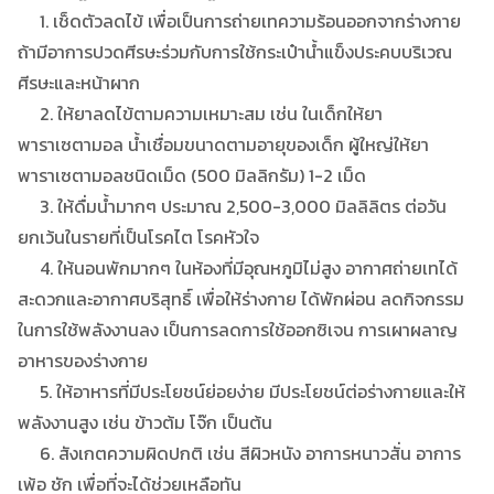
1. เช็ดตัวลดไข้ เพื่อเป็นการถ่ายเทความร้อนออกจากร่างกาย
ถ้ามีอาการปวดศีรษะร่วมกับการใช้กระเป๋าน้ำแข็งประคบบริเวณ
ศีรษะและหน้าผาก
2. ให้ยาลดไข้ตามความเหมาะสม เช่น ในเด็กให้ยา
พาราเซตามอล น้ำเชื่อมขนาดตามอายุของเด็ก ผู้ใหญ่ให้ยา
พาราเซตามอลชนิดเม็ด (500 มิลลิกรัม) 1-2 เม็ด
3. ให้ดื่มน้ำมากๆ ประมาณ 2,500-3,000 มิลลิลิตร ต่อวัน
ยกเว้นในรายที่เป็นโรคไต โรคหัวใจ
4. ให้นอนพักมากๆ ในห้องที่มีอุณหภูมิไม่สูง อากาศถ่ายเทได้
สะดวกและอากาศบริสุทธิ์ เพื่อให้ร่างกาย ได้พักผ่อน ลดกิจกรรม
ในการใช้พลังงานลง เป็นการลดการใช้ออกซิเจน การเผาผลาญ
อาหารของร่างกาย
5. ให้อาหารที่มีประโยชน์ย่อยง่าย มีประโยชน์ต่อร่างกายและให้
พลังงานสูง เช่น ข้าวต้ม โจ๊ก เป็นต้น
6. สังเกตความผิดปกติ เช่น สีผิวหนัง อาการหนาวสั่น อาการ
เพ้อ ชัก เพื่อที่จะได้ช่วยเหลือทัน