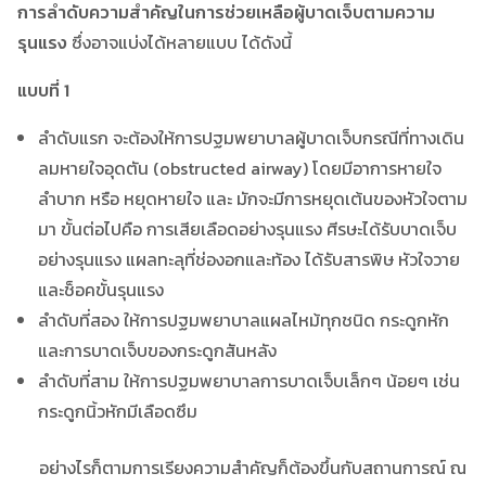
การลำดับความสำคัญในการช่วยเหลือผู้บาดเจ็บตามความ
รุนแรง
ซึ่งอาจแบ่งได้หลายแบบ ได้ดังนี้
แบบที่ 1
ลำดับแรก จะต้องให้การปฐมพยาบาลผู้บาดเจ็บกรณีที่ทางเดิน
ลมหายใจอุดตัน (obstructed airway) โดยมีอาการหายใจ
ลำบาก หรือ หยุดหายใจ และ มักจะมีการหยุดเต้นของหัวใจตาม
มา ขั้นต่อไปคือ การเสียเลือดอย่างรุนแรง ศีรษะได้รับบาดเจ็บ
อย่างรุนแรง แผลทะลุที่ช่องอกและท้อง ได้รับสารพิษ หัวใจวาย
และช็อคขั้นรุนแรง
ลำดับที่สอง ให้การปฐมพยาบาลแผลไหม้ทุกชนิด กระดูกหัก
และการบาดเจ็บของกระดูกสันหลัง
ลำดับที่สาม ให้การปฐมพยาบาลการบาดเจ็บเล็กๆ น้อยๆ เช่น
กระดูกนิ้วหักมีเลือดซึม
อย่างไรก็ตามการเรียงความสำคัญก็ต้องขึ้นกับสถานการณ์ ณ