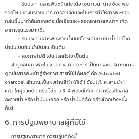
– รับประทานสารพิษชนิดกัดเนื้อ เช่น กรด-ด่าง ซึ่งจะพบ
รอยไหม้แดงบริเวณปาก การอาเจียนจะเป็นการทำให้สารพิษย้อน
กลับขึ้นมาทำอันตรายต่อเนื้อเยื่อของหลอดอาหารและปาก เกิด
อาการรุนแรงมากขึ้น
– รับประทานสารพิษพวกน้ำมันปิโตรเลียม เช่น น้ำมันก๊าด
น้ำมันเบนซิน น้ำมันสน เป็นต้น
– สุขภาพไม่ดี เช่น โรคหัวใจ เป็นต้น
4. ดูดซับสารพิษในระบบทางเดินอาหาร เป็นการลดปริมาณการ
ดูดซึมสารพิษเข้าสู่ร่างกาย สารที่ใช้ได้ผลดี คือ Activated
charcoal ลักษณะเป็นผงถ่านสีดำ ให้ใช้ 1 ช้อนโต๊ะ ละลายน้ำ 1
แก้ว ให้ผู้ป่วยดื่ม หรือ ไข่ขาว 3-4 ฟองตีให้เข้ากัน หรือแป้งสาลี
ละลายน้ำ หรือ น้ำมันมะกอก หรือ น้ำมันสลัด อย่างใดอย่างหนึ่ง
ก็ได้
6. การปฐมพยาบาลผู้ที่มีไข้
การปฐมพยาบาล ควรปฏิบัติดังนี้