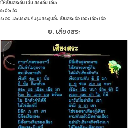
ห้เป็นสระอื่น เช่น สระเอีย เอียะ
ะ อัวะ อัว
 ออ และประสมกับรูปสระรูปอื่น เป็นสระ อือ เออะ เอือะ เอือ
๒. เสียงสระ