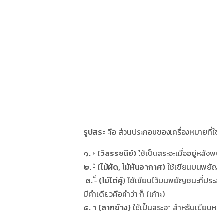
รูปสระ
คือ ส่วนประกอบของเครื่องหมายที่ใช้เข
๑. ะ (วิสรรชนีย์)
ใช้เป็นสระอะเมื่ออยู่หลังพ
๒. -ั (ไม้ผัด, ไม้หันอากาศ)
ใช้เขียนบนพยัญช
๓. -็ (ไม้ไต่คู้)
ใช้เขียนไว้บนพยัญชนะที่ประสม
มีคำเดียวคือคำว่า ก็ (เก้าะ)
๔. า (ลากข้าง)
ใช้เป็นสระอา สำหรับเขียนห