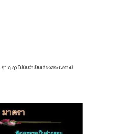
า ฦ ฦา ไม่นับว่าเป็นเสียงสระ เพราะมี