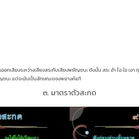
กเสียงระหว่างเสียงสระกับเสียงพยัญชนะ ดังนั้น สระ อำ ไอ ใอ เอา ฤ ฤ
ยัญชนะ แต่จะนับเป็นลักษณะของพยางค์แท้
๓. มาตราตัวสะกด