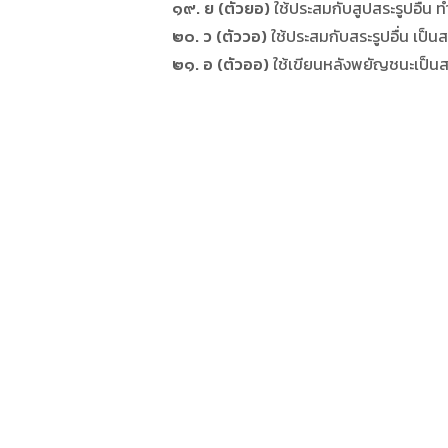
๑๙. ย (ตัวยอ)
ใช้ประสมกับสูปสระรูปอื่น ทำใ
๒๐. ว (ตัววอ)
ใช้ประสมกับสระรูปอื่น เป็นสร
๒๑. อ (ตัวออ)
ใช้เขียนหลังพยัญชนะเป็นสระ