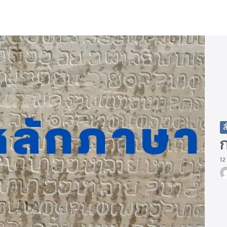
arch
r:
ส
12