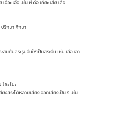
ือะ เอือ เช่น ผี คือ เกี๊ยะ เสีย เสือ
ำ ปรึกษา ศึกษา
มกับสระรูปอื่นให้เป็นสระอื่น เช่น เอือ เอา
น โละ โปะ
ียงสระได้หลายเสียง ออกเสียงเป็น ริ เช่น