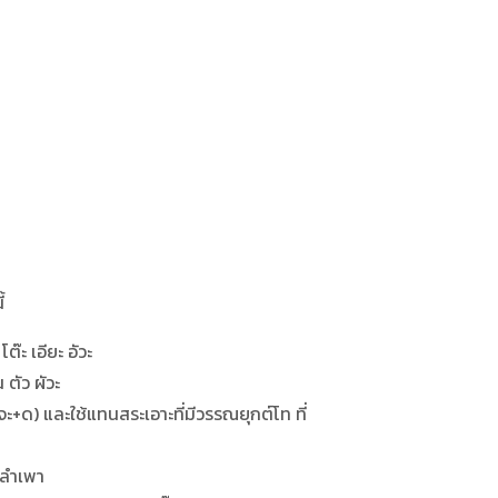
้
ต๊ะ เอียะ อัวะ
ตัว ผัวะ
เจะ+ด) และใช้แทนสระเอาะที่มีวรรณยุกต์โท ที่
 ลำเพา