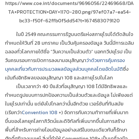
https://www.coe.int/documents/9696056/22469668/DA
TA+PROTECTION+DAY+1170-280.png/97ef07a7-ea54-
bc33-f50f-62ffb0f5dd54?t=1674583079120
ในปี 2549 คณะกรรมการรัฐมนตรีแห่งสภายุโรปได้ตัดสินใจ
กำหนดให้วันที่ 28 มกราคม เป็นวันคุ้มครองข้อมูล วันนี้มีการเฉลิม
ฉลองทั่วโลกภายใต้ชื่อ “วันความเป็นส่วนตัว” นอกทวีปยุโรป เป็น
วันครบรอบการเปิดการลงนามอนุสัญญา
ว่าด้วยการคุ้มครอง
บุคคลเกี่ยวกับการประมวลผลข้อมูลส่วนบุคคลโดยอัตโนมัติ
ซึ่ง
เน้นถึงอิทธิพลของอนุสัญญา 108 และสภายุโรปในโลก
เป็นเวลากว่า 40 ปีแล้วที่อนุสัญญา 108 ได้มีอิทธิพลและ
กำหนดรูปแบบการปกป้องความเป็นส่วนตัวและข้อมูล ไม่เพียงแต่
ในยุโรปเท่านั้น แต่ยังไปไกลกว่านั้นอีกด้วย เวอร์ชันที่ทันสมัย ​​
(เรียกว่า
Convention 108
+) จัดการกับความท้าทายที่เพิ่มมาก
ขึ้นของโลกยุคโลกาภิวัตน์และดิจิทัลที่เพิ่มมากขึ้นในการสร้าง
พื้นที่สำหรับการถ่ายโอนข้อมูลอย่างเสรีในขณะเดียวกันก็รักษา
ศักดิ์ศรีของมนุษย์ สิ่งนี้ทำให้ Convention 108+ เป็นเครื่องมือ