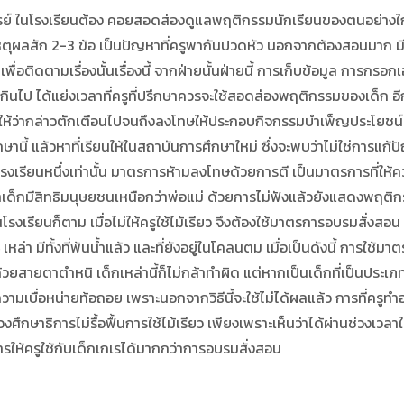
รย์ ในโรงเรียนต้อง คอยสอดส่องดูแลพฤติกรรมนักเรียนของตนอย่างใ
จากเหตุผลสัก 2-3 ข้อ เป็นปัญหาที่ครูพากันปวดหัว นอกจากต้องสอนมาก
พื่อติดตามเรื่องนั้นเรื่องนี้ จากฝ่ายนั้นฝ่ายนี้ การเก็บข้อมูล การกรอกเ
เกินไป ได้แย่งเวลาที่ครูที่ปรึกษาควรจะใช้สอดส่องพฤติกรรมของเด็ก อ
ให้ว่ากล่าวตักเตือนไปจนถึงลงโทษให้ประกอบกิจกรรมบำเพ็ญประโยชน์ ทำท
ี้ แล้วหาที่เรียนให้ในสถาบันการศึกษาใหม่ ซึ่งจะพบว่าไม่ใช่การแก
กโรงเรียนหนึ่งเท่านั้น มาตรการห้ามลงโทษด้วยการตี เป็นมาตรการที่ให
ด็กมีสิทธิมนุษยชนเหนือกว่าพ่อแม่ ด้วยการไม่ฟังแล้วยังแสดงพฤติกรร
รงเรียนก็ตาม เมื่อไม่ให้ครูใช้ไม้เรียว จึงต้องใช้มาตรการอบรมสั่งสอน ซึ
ล่า มีทั้งที่พ้นน้ำแล้ว และที่ยังอยู่ในโคลนตม เมื่อเป็นดังนี้ การใช้มา
้วยสายตาตำหนิ เด็กเหล่านี้ก็ไม่กล้าทำผิด แต่หากเป็นเด็กที่เป็นประเภ
ามเบื่อหน่ายท้อถอย เพราะนอกจากวิธีนี้จะใช้ไม่ได้ผลแล้ว การที่ครูทำ
งศึกษาธิการไม่รื้อฟื้นการใช้ไม้เรียว เพียงเพราะเห็นว่าได้ผ่านช่วงเวล
ห้ครูใช้กับเด็กเกเรได้มากกว่าการอบรมสั่งสอน