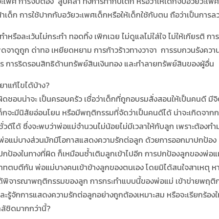
เพศ การจับต้อง ลูบคลำ ทั้งการทำกับเด็ก หรือว่าให้เด็กจับอวัยวะเพศ
าเด็ก การใช้ปากกับอวัยวะเพศเด็กหรือให้เด็กใช้กับตน ถือว่าเป็นการล
ละเว้นไม่กระทำ ทอดทิ้ง เพิกเฉย ไม่ดูแลไม่ใส่ใจ ไม่ให้เกียรติ การท
พูดจาดูถูก ด่าทอ เหยียดหยาม การก้าวร้าวทางวาจา การรบกวนรังควาน 
 การริดรอนสิทธิด้านทรัพย์สินเงินทอง และทำลายทรัพย์สินของผู้อื่น
าแก้ไขได้บ้าง?
บน่าจะ เป็นครอบครัว เชื่อว่าเด็กที่ถูกอบรมสั่งสอนให้เป็นคนดี มีจิตใ
ด็กจะมีนิสัยอ่อนโยน หรือมีพฤติกรรมที่จัดว่าเป็นคนดีได้ น่าจะเกิดจาก
่วดีได้ ซึ่งจะพบว่าพ่อแม่จำนวนไม่น้อยไม่มีเวลาให้กับลูก เพราะต้อง
ูก พ่อแม่บางส่วนมักมีโอกาสแสดงความรักต่อลูก ด้วยการออกมาปกป้อง ทั
ป้องในทางที่ผิด ก็เหมือนซ้ำเติมลูกเข้าไปอีก การปกป้องลูกของพ่อแม่ใน
วาทตบตีกัน พ่อแม่บางคนเข้าข้างลูกของตนเอง โดยมิได้สนใจสาเหตุ หา
ได้พิจารณาพฤติกรรมของลูก การกระทำแบบนี้ของพ่อแม่ เข้าข่ายพฤติกรรม
ง และรู้จักการแสดงความรักต่อลูกอย่างถูกต้องเหมาะสม หรือจะเรียกร้อง
างใกล้ชิดมากกว่านี้?