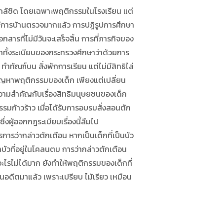
กล้ชิด โดยเฉพาะพฤติกรรมในโรงเรียน แต่
 มีการบ้านตรวจมากแล้ว การปฏิรูปการศึกษา
อกสารที่ไม่มีวันจะเสร็จสิ้น การที่ภารกิจของ
ีกทั้งระเบียบของกระทรวงศึกษาว่าด้วยการ
ัณฑ์บน สั่งพักการเรียน แต่ไม่มีสิทธิไล่
้ปัญหาพฤติกรรมของเด็ก เพียงแต่เปลี่ยน
้ความสำคัญกับเรื่องสิทธิมนุษยชนของเด็ก
มก้าวร้าว เมื่อได้รับการอบรมสั่งสอนตัก
่งผู้ออกกฎระเบียบเรื่องนี้ลืมไป
ตรการว่ากล่าวตักเตือน หากเป็นเด็กที่เป็นบัว
ทบัวที่อยู่ในโคลนตม การว่ากล่าวตักเตือน
อะไรไม่ได้มาก ยังทำให้พฤติกรรมของเด็กที่
าในอดีตมาแล้ว เพราะเปรียบ ไม้เรียว เหมือน