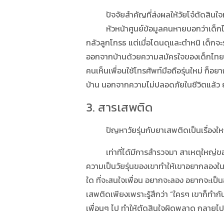
ปัจจัยสำคัญที่ส่งผลให้วัยโจ๋ตัดสิ
หัวหน้าศูนย์ข้อมูลคนหายบอกว่าเด็กไทยใ
กลัวลูกโกรธ แต่เมื่อโดนดุและตำหนิ เด็กจะรับ
ออกจากบ้านด้วยความสมัครใจของเด็กไทยจะกล
คนเห็นเพื่อนใช้โทรศัพท์มือถือรุ่นใหม่ ก็อย
บ้าน นอกจากความไม่ปลอดภัยในชีวิตแล้ว ย
3. สารเสพติด
ปัญหาวัยรุ่นกับยาเสพติดเป็นเรื่องใหญ่ม
เท่าที่ได้มีการสำรวจมา สาเหตุใหญ่ของกา
ความเป็นวัยรุ่นของเขาทำให้เขาอยากลองในสิ
ใด ที่จะสนใจเพื่อน อยากจะลอง อยากจะเป็นอ
เสพติดเพียงเพราะรู้สึกว่า “ใครๆ เขาก็ทำก
เพื่อนๆ ไป ทำให้ตัดสินใจผิดพลาด กลายไ