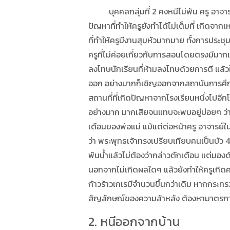
บุคคลกลุ่มที่ 2 คงหนีไม่พ้น ครู อาจา
ปัญหาที่ทำให้ครูยังทำได้ไม่เต็มที่ เกิด
ที่ทำให้ครูมีงานสุมหัวมากมาย ทั้งการประชุมเ
ครูที่ไม่ค่อยเกี่ยวกับการสอนโดยตรงมีมาก
ลงโทษนักเรียนที่ห้ามลงโทษด้วยการตี แล้ว
ออก อย่างมากก็เชิญออกจากสถาบันการศึกษาน
สถานที่ที่เกิดปัญหาจากโรงเรียนหนึ่งไปอี
อย่างมาก มากเสียจนแทบจะพบอยู่บ่อยๆ ว่าเ
เตือนของพ่อแม่ แม้แต่ต่อหน้าครู อาจารย์ในโ
ว่า พระพุทธเจ้าทรงเปรียบเทียบคนเป็นบัว 4 เห
พ้นน้ำแล้วไม่ต้องว่ากล่าวตักเตือน แต่มองด
นอกจากไม่เกิดผลใดๆ แล้วยังทำให้ครูเกิดคว
ก้าวร้าวเกเรมีจำนวนขึ้นกว่าเดิม หากกระทรว
สัญลักษณ์ของความล้าหลัง ต้องหามาตรการใ
2. หนีออกจากบ้าน