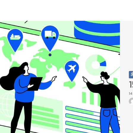
arch
r:
ส
1
14