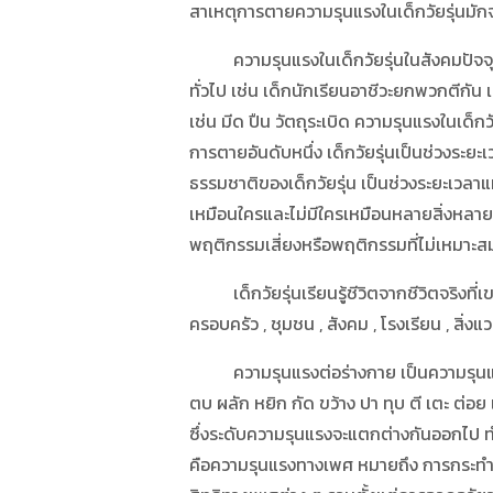
สาเหตุการตายความรุนแรงในเด็กวัยรุ่นมักจะ
ความรุนแรงในเด็กวัยรุ่นในสังคมปัจจุบันม
ทั่วไป เช่น เด็กนักเรียนอาชีวะยกพวกตีกัน เด
เช่น มีด ปืน วัตถุระเบิด ความรุนแรงในเด็
การตายอันดับหนึ่ง เด็กวัยรุ่นเป็นช่วงระ
ธรรมชาติของเด็กวัยรุ่น เป็นช่วงระยะเวลาแ
เหมือนใครและไม่มีใครเหมือนหลายสิ่งหลายอย
พฤติกรรมเสี่ยงหรือพฤติกรรมที่ไม่เหมาะส
เด็กวัยรุ่นเรียนรู้ชีวิตจากชีวิตจริงที่เข
ครอบครัว , ชุมชน , สังคม , โรงเรียน , สิ
ความรุนแรงต่อร่างกาย เป็นความรุนแรงที่
ตบ ผลัก หยิก กัด ขว้าง ปา ทุบ ตี เตะ ต่อ
ซึ่งระดับความรุนแรงจะแตกต่างกันออกไป ทำใ
คือความรุนแรงทางเพศ หมายถึง การกระทำใ