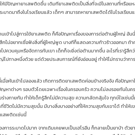
ีปัญหายาเสพติดขึ้น เดิมทียาเสพติดเป็นสิ่งที่จะมีในสถานที่หรือแ
ร่ระบาดมาถึงในโรงเรียนแล้ว เด็กๆ สามารถหายาเสพติดได้ในโรงเรียนและ
าไปสู่การใช้ยาเสพติด ก็คือปัญหาเรื่องของการต่อต้านผู้ใหญ่ อันนี้
ึกไม่อยากเชื่อฟังสิ่งที่ผู้ใหญ่พูด บางทีก็แสดงความก้าวร้าวออกมา ถ้าค
ปควบคุมหรือจัดการกับเขา เด็กก็จะยิ่งต่อต้านมากขึ้น อะไรที่เรารู้สึกว่า
่ไปทางหนึ่งด้วย แต่ด้วยประสบการณ์ที่ยังอ่อนอยู่ ทำให้ไม่ทราบว่าการ
มื่อหันเข้าไปลองแล้ว เกิดการติดยาเสพติดค่อนข้างจริงจัง คือปัญห
ข์ใจ มีปัญหาต่างๆ รอบตัวโดยเฉพาะเรื่องในครอบครัว ความไม่ลงรอยกันใ
ร่างกายกัน ทำให้เด็กรู้สึกไม่มีความสุข ความกลัดกลุ้มใจ ทุกข์ใจเช่นน
่ชีวิตไม่มีความสุขนั้น มีบางสิ่งบางอย่างที่ให้ความสุขกับเขาได้ ทำให้เ
เสพติดเช่นนี้
ารระบาดไปมาก จากเดิมเคยพบเป็นเฮโรอีน ก็กลายเป็นยาบ้า ตัวยานี