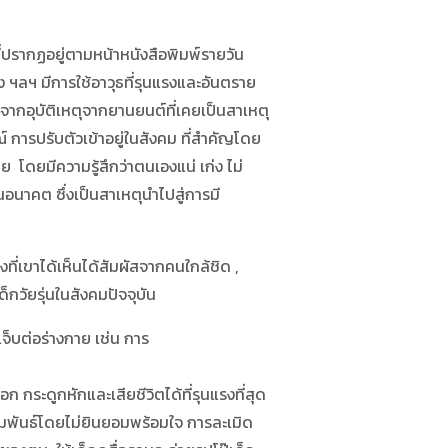
่ปรากฏอยู่ตามหน้าหนังสือพิมพ์รายวัน
หญิง ฯลฯ มีการใช้อาวุธที่รุนแรงและอันตราย
ุจากอุบัติเหตุจากยานยนต์ที่เคยเป็นสาเหตุ
 การปรับตัวเข้าอยู่ในสังคม ที่สำคัญโดย
 โดยมีความรู้สึกว่าตนเองแน่ เก่ง ไม่
อนาคต ซึ่งเป็นสาเหตุนำไปสู่การมี
ที่เขาได้เห็นได้สัมผัสจากคนใกล้ชิด ,
ด็กวัยรุ่นในสังคมปัจจุบัน
็บต่อร่างกาย เช่น การ
 กระดูกหักและเสียชีวิตได้ที่รุนแรงที่สุด
พันธ์โดยไม่ยินยอมพร้อมใจ การละเมิด