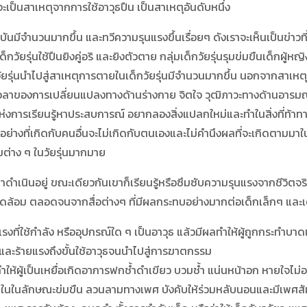
เป็นสาเหตุจากการใช้อาวุธปืน เป็นสาเหตุอันดับหนึ่ง
ีจำนวนมากขึ้น และทวีความรุนแรงขึ้นเรื่อยๆ ดังเราจะเห็นเป็นข่าวที
็กวัยรุ่นใช้ปืนยิงคู่อริ และยิงตัวตาย กลุ่มเด็กวัยรุ่นรุมข่มขืนเด็กผู้
กวัยรุ่นนำไปสู่สาเหตุการตายในเด็กวัยรุ่นมีจำนวนมากขึ้น นอกจากสาเหต
ยะเวลาของการเปลี่ยนแปลงทางด้านร่างกาย จิตใจ วุฒิภาวะทางด้านอารมณ์
ห่งการเรียนรู้หาประสบการณ์ อยากลองสิ่งแปลกใหม่และทำในสิ่งที่ท้าทาย
่างที่เกิดกับคนอื่นจะไม่เกิดกับตนเองและไม่คำนึงผลที่จะเกิดตามมาใน
มต่าง ๆ ในวัยรุ่นมากมาย
าดำเนินอยู่ ขณะเดียวกันเขาก็เรียนรู้หรือซึมซับความรุนแรงจากชีวิตจริง
่งแวดล้อม ตลอดจนจากสื่อต่างๆ ที่มีผลกระทบอย่างมากต่อเด็กเล็กๆ และเ
ใช้กำลัง หรืออุปกรณ์ใด ๆ เป็นอาวุธ แล้วมีผลทำให้ผู้ถูกกระทำบาดเจ
ย และร้ายแรงถึงขั้นใช้อาวุธจนนำไปสู่การฆาตกรรม
ห้ผู้เป็นเหยื่อเกิดอาการฟกช้ำดำเขียว บวมช้ำ แน่นหน้าอก หายใจไม่ออก
นในลักษณะข่มขืน ลวนลามทางเพศ บังคับให้ร่วมหลับนอนและมีเพศสัม