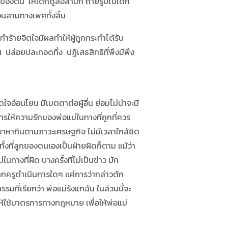
ของตน ให้เด็กดูสื่อลามก ถ่ายรูปโป๊เด็ก
วนลามทางเพศทั้งสิ้น
ำร้ายจิตใจมีผลทำให้ผู้ถูกกระทำได้รับ
ปล่อยปละทอดทิ้ง ปฏิเสธสิทธิที่พึงมีพึง
จอ่อนโยน มีเมตตาต่อผู้อื่น ย่อมไม่น่าจะมี
การให้ความรักของพ่อแม่ในทางที่ถูกที่ควร
ทำมาหากินตามภาวะเศรษฐกิจ ไม่มีเวลาใกล้ชิด
้งที่ลูกของตนเองเป็นฝ่ายผิดก็ตาม แม้ว่า
ทางที่ผิด บางครั้งที่ไม่เป็นข่าว มัก
กครูดำเนินการใดๆ แค่การว่ากล่าวตัก
ที่เรียกว่า พ่อแม่รังแกฉัน ในส่วนนี้จะ
ให้ใช้มาตรการทางกฎหมาย เพื่อให้พ่อแม่