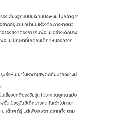
องเลี้ยงลูกแบบประคบประหงม ไม่กล้าดุว่า
่อยากอยู่บ้าน ที่น่าเป็นห่วงคือ การหายตัว
อรองสิ่งที่ต้องการกับพ่อแม่ อย่างเด็กบาง
ชดพ่อแม่ ปัญหาที่เกิดกับเด็กที่หนีออกจาก
่นถึงหันเข้าไปหายาเสพติดกันมากอย่างนี้
ง”
เรื่องปกติของวัยรุ่น ไม่ว่าจะในยุคใดสมัย
ฟชั่น ปัจจุบันมีเด็กบางคนหันเข้าไปหายา
ม เด็กๆ ก็รู้ แต่เพียงเพราะอยากที่จะตาม