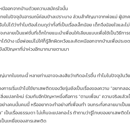
นใจหนีออกจากบ้านด้วยความสมัครใจนั้น
นปัจจุบันอารมณ์ค่อนข้างเปราะบาง ส่วนสำคัญมาจากพ่อแม่ ผู้ปกคร
ไม่ได้ว่าทำไมต้องโดนดุด่าทั้งที่เป็นเรื่องเล็กน้อย เด็กจึงน้อยใจและไม
ายเป็นแฟชั่นที่เด็กไทยแนะนำเพื่อนให้เลียนแบบเพื่อใช้เป็นวิธีการต่
ากได้บ้าง เมื่อพ่อแม่ไม่ให้ก็รู้สึกผิดหวังและคิดหนีออกจากบ้านเพื่อประ
ังมีปัญหาที่น่าห่วงอีกมากมายตามมา
ากในขณะนี้ หลายท่านอาจจะสงสัยว่าเกิดอะไรขึ้น ทำไมในปัจจุบันวัยรุ
รเริ่มเข้าไปใช้ยาเสพติดของวัยรุ่นยังเป็นเรื่องของความ ”อยากลอ
่งแปลกใหม่ ร่วมกับอีกปัญหาหนึ่งคือการ “ตามเพื่อน” ความจริงแล้วเป็น
ย่างคนนั้นคนนี้ หรืออยากจะทำอย่างที่เพื่อนทำ จนกระทั่งกลายมาเป็นแ
ัน” เป็นเรื่องธรรมดา ไม่เห็นจะแปลกอะไร ถ้าถามว่ารู้โทษของยาเสพติดไห
ปเป็นเหยื่อของสารเสพติด