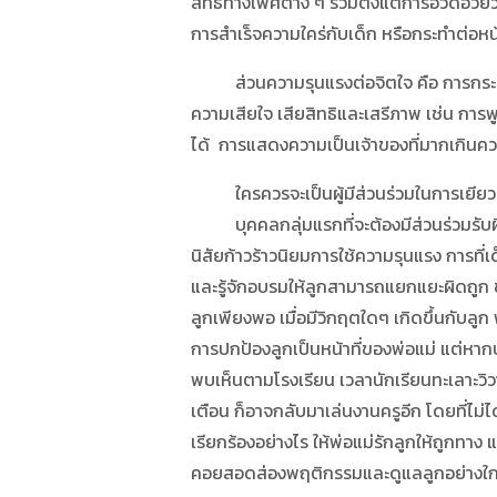
สิทธิทางเพศต่าง ๆ รวมตั้งแต่การอวดอวัยวะ
การสำเร็จความใคร่กับเด็ก หรือกระทำต่อหน้
ส่วนความรุนแรงต่อจิตใจ คือ การกระทำหรือ
ความเสียใจ เสียสิทธิและเสรีภาพ เช่น การ
ได้ การแสดงความเป็นเจ้าของที่มากเกินควร
ใครควรจะเป็นผู้มีส่วนร่วมในการเยียวย
บุคคลกลุ่มแรกที่จะต้องมีส่วนร่วมรับผิดชอ
นิสัยก้าวร้าวนิยมการใช้ความรุนแรง การที่เ
และรู้จักอบรมให้ลูกสามารถแยกแยะผิดถูก ชั
ลูกเพียงพอ เมื่อมีวิกฤตใดๆ เกิดขึ้นกับล
การปกป้องลูกเป็นหน้าที่ของพ่อแม่ แต่หากปก
พบเห็นตามโรงเรียน เวลานักเรียนทะเลาะวิ
เตือน ก็อาจกลับมาเล่นงานครูอีก โดยที่ไม่
เรียกร้องอย่างไร ให้พ่อแม่รักลูกให้ถูกทา
คอยสอดส่องพฤติกรรมและดูแลลูกอย่