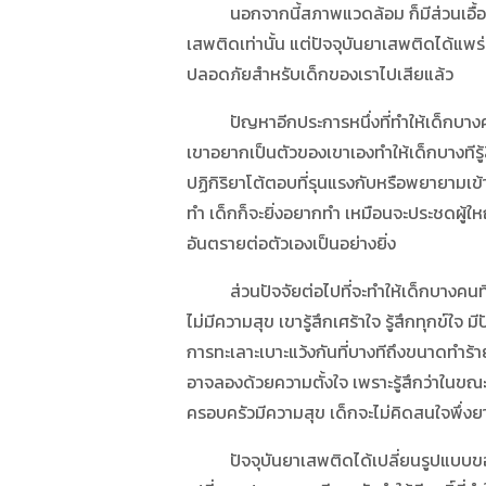
นอกจากนี้สภาพแวดล้อม ก็มีส่วนเอื้อให้ม
เสพติดเท่านั้น แต่ปัจจุบันยาเสพติดได้แพ
ปลอดภัยสำหรับเด็กของเราไปเสียแล้ว
ปัญหาอีกประการหนึ่งที่ทำให้เด็กบางคนเข้
เขาอยากเป็นตัวของเขาเองทำให้เด็กบางทีรู้ส
ปฏิกิริยาโต้ตอบที่รุนแรงกับหรือพยายามเข้าไ
ทำ เด็กก็จะยิ่งอยากทำ เหมือนจะประชดผู้ใหญ
อันตรายต่อตัวเองเป็นอย่างยิ่ง
ส่วนปัจจัยต่อไปที่จะทำให้เด็กบางคนที่เ
ไม่มีความสุข เขารู้สึกเศร้าใจ รู้สึกทุก
การทะเลาะเบาะแว้งกันที่บางทีถึงขนาดทำร้าย
อาจลองด้วยความตั้งใจ เพราะรู้สึกว่าในขณะที
ครอบครัวมีความสุข เด็กจะไม่คิดสนใจพึ่งยา
ปัจจุบันยาเสพติดได้เปลี่ยนรูปแบบของก