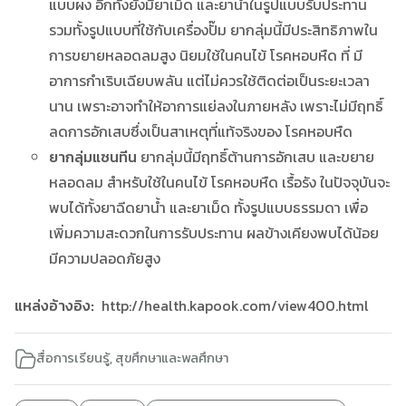
แบบผง อีกทั้งยังมียาเม็ด และยาน้ำในรูปแบบรับประทาน
รวมทั้งรูปแบบที่ใช้กับเครื่องปั๊ม ยากลุ่มนี้มีประสิทธิภาพใน
การขยายหลอดลมสูง นิยมใช้ในคนไข้ โรคหอบหืด ที่ มี
อาการกำเริบเฉียบพลัน แต่ไม่ควรใช้ติดต่อเป็นระยะเวลา
นาน เพราะอาจทำให้อาการแย่ลงในภายหลัง เพราะไม่มีฤทธิ์
ลดการอักเสบซึ่งเป็นสาเหตุที่แท้จริงของ โรคหอบหืด
ยากลุ่มแซนทีน
ยากลุ่มนี้มีฤทธิ์ต้านการอักเสบ และขยาย
หลอดลม สำหรับใช้ในคนไข้ โรคหอบหืด เรื้อรัง ในปัจจุบันจะ
พบได้ทั้งยาฉีดยาน้ำ และยาเม็ด ทั้งรูปแบบธรรมดา เพื่อ
เพิ่มความสะดวกในการรับประทาน ผลข้างเคียงพบได้น้อย
มีความปลอดภัยสูง
แหล่งอ้างอิง:
http://health.kapook.com/view400.html
สื่อการเรียนรู้
,
สุขศึกษาและพลศึกษา