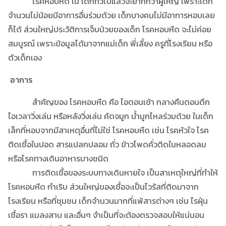
โรคหอบหืด ใน เด็กทั่วไปแล้วจะยากกว่าผู้ใหญ่ เพราะเด็ก
จำนวนไม่น้อยมีอาการอื่นร่วมด้วย เด็กบางคนไม่มีอาการหอบเลย
ก็ได้ ส่วนใหญ่ประวัติการเจ็บป่วยของเด็ก โรคหอบหืด จะไม่ค่อย
สมบูรณ์ เพราะข้อมูลได้มาจากแม่เด็ก พี่เลี้ยง ครูที่โรงเรียน หรือ
ตัวเด็กเอง
อาการ
สำคัญของ โรคหอบหืด คือ ไอตอนเช้า กลางคืนตอนดึก
ไอเวลาวิ่งเล่น หรือหลังวิ่งเล่น คัดจมูก น้ำมูกไหลร่วมด้วย ในเด็ก
เล็กที่หอบจากมีสาเหตุอื่นที่ไม่ใช่ โรคหอบหืด เช่น โรคหัวใจ โรค
ติดเชื้อในปอด สารแปลกปลอม ถั่ว ข้าวโพดคั่วติดในหลอดลม
หรือโรคทางเดินอาหารบางชนิด
การติดเชื้อของระบบทางเดินหายใจ เป็นสาเหตุใหญ่ที่ทำให้
โรคหอบหืด กำเริบ ส่วนใหญ่ของเชื้อจะเป็นไวรัสที่ติดมาจาก
โรงเรียน หรือที่ชุมชน เด็กจำนวนมากที่แพ้สารต่างๆ เช่น ไรฝุ่น
เชื้อรา แมลงสาบ และอื่นๆ จำเป็นที่จะต้องตรวจสอบให้แน่นอน