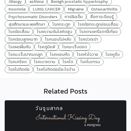
Allergy
asthma
Benigh prostatic hypertrophy
Insomnia
LUNG CANCER
Migraine
Osteoarthritis
Psychosomatic Disorders
การฝังเข็ม
สื่อการเรียนรู้
สุขศึกษาและพลศึกษา
โรคกระดูก
โรคข้อกระดูกอ่อนเสื่อม
โรคข้อเสื่อม
โรคความดันโลหิตสูง
โรคตาเขหรือตาขี้เกียจ
โรคต่อมลูกหมาก
โรคนอนไม่หลับ
โรคปวดเข่า
โรคผดผื่นคัน
โรคภูมิแพ้
โรคมะเร็งปอด
โรคมะเร็งปากมดลูก
โรคหอบหืด
โรคหัวใจวาย
โรคหูตึง
โรคเครียด
โรคเบาหวาน
โรคไต
โรคไมเกรน
โรคไม่ติดต่อ
โรคไม่ติดต่อมีอะไรบ้าง
Related Posts