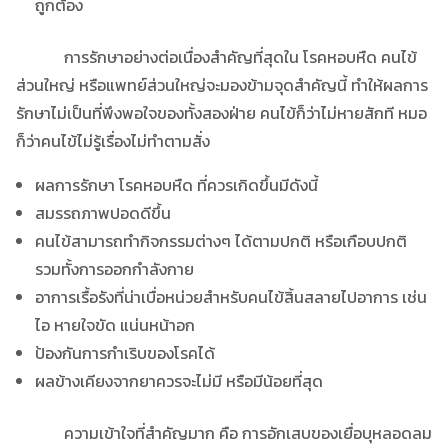
ถูกต้อง
การรักษาอย่างต่อเนื่องสำคัญที่สุดใน โรคหอบหืด คนไข้
ส่วนใหญ่ หรือแพทย์ส่วนใหญ่จะมองข้ามจุดสำคัญนี้ ทำให้ผลการ
รักษาไม่เป็นที่พึงพอใจของทั้งสองฝ่าย คนไข้ก็ว่าไม่หายสักที หมอ
ก็ว่าคนไข้ไม่รู้เรื่องไม่ทำตามสั่ง
ผลการรักษา โรคหอบหืด ที่ควรเกิดขึ้นมีดังนี้
สมรรถภาพปอดดีขึ้น
คนไข้สามารถทำกิจกรรมต่างๆ ได้ตามปกติ หรือเกือบปกติ
รวมทั้งการออกกำลังกาย
อาการเรื้อรังที่น่าเบื่อหน่วยสำหรับคนไข้สิ้นสลายไปอาการ เช่น
ไอ หายใจขัด แน่นหน้าอก
ป้องกันการกำเริบของโรคได้
ผลข้างเคียงจากยาควรจะไม่มี หรือมีน้อยที่สุด
ความเข้าใจที่สำคัญมาก คือ การอักเสบของเยื่อบุหลอดลม