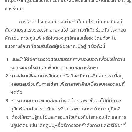
https://img.thaibuffer.com/u/2016/kantana/10health/T.jpg
การรักษา
การรักษา โรคหอบหืด จะต่างกันในคนไข้แต่ละคน ขึ้นอยู่
กับความรุนแรงของโรค อายุคนไข้ และภาวะที่เกิดร่วมกับ โรคหอบ
หืด เช่น ภาวะภูมิแพ้ หรือโพรงจมูกอักเสบเรื้อรัง โดยทั่วๆ ไป
แนวทางรักษาที่ยอมรับโดยผู้เชี่ยวชาญมีอยู่ 4 ข้อดังนี้
แนะนำให้ใช้การตรวจสอบสมรรถภาพของปอด เพื่อบ่งชี้ความ
รุนแรงของโรค และเพื่อติดตามวัดผลการรักษา
การใช้ยาเพื่อลดการอักเสบ หรือป้องกันการอักเสบของเยื่อบุ
หลอดลมร่วมกับการใช้ยา เพื่อคลายกล้ามเนื้อรอบหลอดลมที่
หดตัว
การควบคุมภาวะแวดล้อมต่าง ๆ โดยเฉพาะในคนไข้ที่มีภาวะ
ภูมิแพ้ร่วมด้วย รวมถึงการรักษาเฉพาะเจาะจงในภาวะภูมิแพ้
ต้องให้ความรู้คนไข้และครอบครัวเกี่ยวกับโรคหอบหืด และการ
ปฏิบัติตน เช่น เลิกสูบบุหรี่ วิธีการออกกำลังกาย และวิธีใช้ยาที่