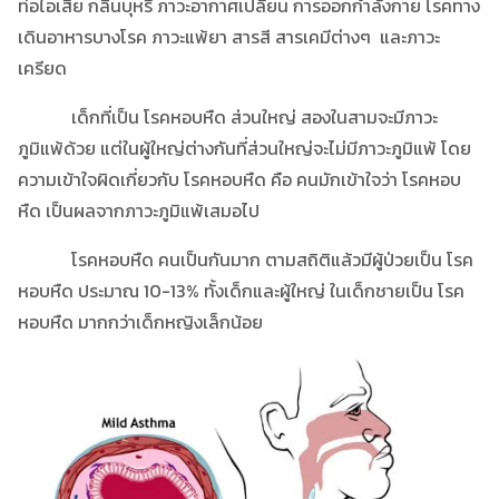
ท่อไอเสีย กลิ่นบุหรี่ ภาวะอากาศเปลี่ยน การออกกำลังกาย โรคทาง
เดินอาหารบางโรค ภาวะแพ้ยา สารสี สารเคมีต่างๆ และภาวะ
เครียด
เด็กที่เป็น โรคหอบหืด ส่วนใหญ่ สองในสามจะมีภาวะ
ภูมิแพ้ด้วย แต่ในผู้ใหญ่ต่างกันที่ส่วนใหญ่จะไม่มีภาวะภูมิแพ้ โดย
ความเข้าใจผิดเกี่ยวกับ โรคหอบหืด คือ คนมักเข้าใจว่า โรคหอบ
หืด เป็นผลจากภาวะภูมิแพ้เสมอไป
โรคหอบหืด คนเป็นกันมาก ตามสถิติแล้วมีผู้ป่วยเป็น โรค
หอบหืด ประมาณ 10-13% ทั้งเด็กและผู้ใหญ่ ในเด็กชายเป็น โรค
หอบหืด มากกว่าเด็กหญิงเล็กน้อย