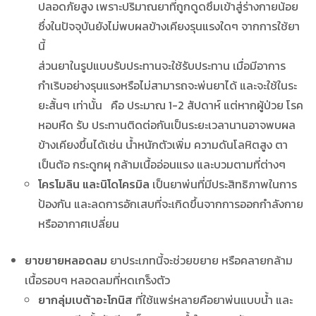
ปลอดภัยสูง เพราะปริมาณยาที่ถูกดูดซึมเข้าสู่ร่างกายน้อย
ซึ่งในปัจจุบันยังไม่พบผลข้างเคียงรุนแรงใดๆ จากการใช้ยา
นี้
ส่วนยาในรูปแบบรับประทานจะใช้รับประทาน เมื่อมีอาการ
กำเริบอย่างรุนแรงหรือไม่สามารถจะพ่นยาได้ และจะใช้ในระ
ยะสั้นๆ เท่านั้น คือ ประมาณ 1-2 สัปดาห์ แต่หากผู้ป่วย โรค
หอบหืด รับ ประทานติดต่อกันเป็นระยะเวลานานอาจพบผล
ข้างเคียงขึ้นได้เช่น น้ำหนักตัวเพิ่ม ความดันโลหิตสูง ตา
เป็นต้อ กระดูกผุ กล้ามเนื้ออ่อนแรง และบวมตามที่ต่างๆ
โครโมลิน และนิโดโครมิล
เป็นยาพ่นที่มีประสิทธิภาพในการ
ป้องกัน และลดการอักเสบที่จะเกิดขึ้นจากการออกกำลังกาย
หรืออากาศเปลี่ยน
ยาขยายหลอดลม
ยาประเภทนี้จะช่วยขยาย หรือคลายกล้าม
เนื้อรอบๆ หลอดลมที่หดเกร็งตัว
ยากลุ่มเบต้าอะโกนิส
ที่ใช้แพร่หลายคือยาพ่นแบบน้ำ และ