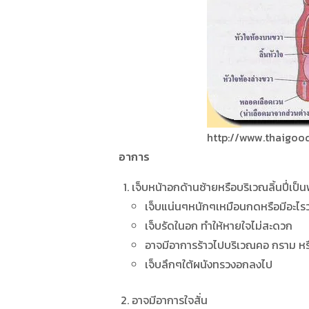
http://www.thaigoo
อาการ
เจ็บหน้าอกด้านซ้ายหรือบริเวณลิ้นปี่เป
เจ็บแน่นๆหนักๆเหมือนกดหรือมีอะไร
เจ็บรัดในอก ทำให้หายใจไม่สะดวก
อาจมีอาการร้าวไปบริเวณคอ กราม หร
เจ็บลึกๆใต้ผนังทรวงอกลงไป
อาจมีอาการใจสั่น