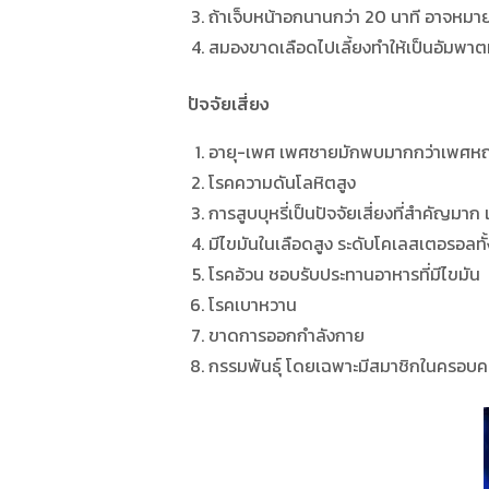
ถ้าเจ็บหน้าอกนานกว่า 20 นาที อาจหมาย
สมองขาดเลือดไปเลี้ยงทำให้เป็นอัมพาต
ปัจจัยเสี่ยง
อายุ-เพศ เพศชายมักพบมากกว่าเพศหญิง ผู
โรคความดันโลหิตสูง
การสูบบุหรี่เป็นปัจจัยเสี่ยงที่สำคัญมาก แก
มีไขมันในเลือดสูง ระดับโคเลสเตอรอลทั
โรคอ้วน ชอบรับประทานอาหารที
โรคเบาหวาน
ขาดการออกกำลังกาย
กรรมพันธุ์ โดยเฉพาะมีสมาชิกในครอบครัว