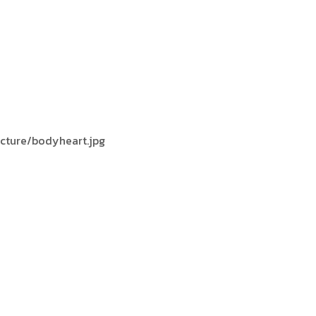
cture/bodyheart.jpg