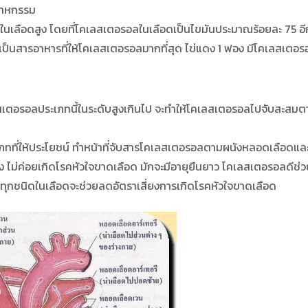
สาหกรรม
อดสูง โดยที่โคเลสเตอรอลในเลือดเป็นไขมันประมาณร้อยละ 75 อีกร้
ดงเป็นสารอาหารที่ให้โคเลสเตอรอลมากที่สุด ไข่แดง 1 ฟอง มีโคเลสเตอร
สเตอรอลประเภทนี้ในระดับสูงเกินไป จะทำให้โคเลสเตอรอลไปจับสะสมตา
ทที่ให้ประโยชน์ ทำหน้าที่จับสารโคเลสเตอรอลตามผนังหลอดเลือดแล
สูง ไม่ค่อยเกิดโรคหัวใจขาดเลือด มักจะมีอายุยืนยาว โคเลสเตอรอลดี
ุกชนิดในเลือดจะช่วยลดอัตราเสี่ยงการเกิดโรคหัวใจขาดเลือด