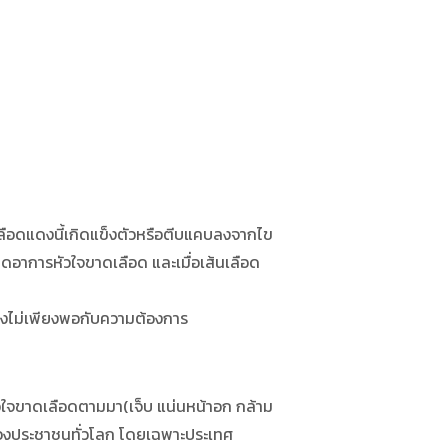
ือดแดงนี้เกิดแข็งตัวหรือตีบแคบลงจากไข
ดอาการหัวใจขาดเลือด และเมื่อเส้นเลือด
้ยงไม่เพียงพอกับความต้องการ
ใจขาดเลือดตามมา(เจ็บ แน่นหน้าอก กล้าม
ญของประชาชนทั่วโลก โดยเฉพาะประเทศ