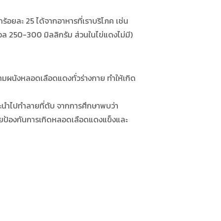
อยละ 25 ได้จากอาหารที่เราบริโภค เช่น
อล 250-300 มิลลิกรัม ส่วนในไข่แดงไม่มี)
มผนังหลอดเลือดแดงทั่วร่างกาย ทำให้เกิด
ะนำไปทำลายที่ตับ จากการศึกษาพบว่า
ช่วยป้องกันการเกิดหลอดเลือดแดงแข็งและ