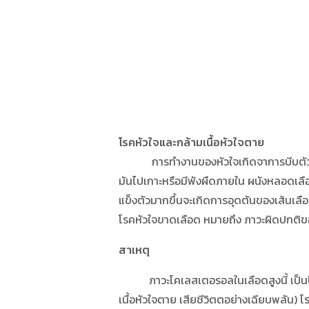
โรคหัวใจและกล้ามเนื้อหัวใจตาย
การทำงานของหัวใจเกิดจาการบีบตัวของกล
มันไปเกาะหรือมีพังผืดภายใน ผนังหลอดเลื
แข็งตัวมากขึ้นจะเกิดการอุดตันของเส้นเลือด
โรคหัวใจขาดเลือด หมายถึง ภาวะผิดปกติของ
สาเหตุ
ภาวะโคเลสเตอรอลในเลือดสูงนี้ เป็นปัจ
เนื้อหัวใจตาย เสียชีวิตตอย่างเฉียบพลัน