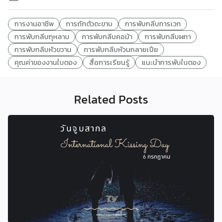
การงานอาชีพ
การถักตัวตะขาบ
การพับกลีบการเวก
การพับกลีบกุหลาบ
การพับกลีบคอม้า
การพับกลีบผกา
การพับกลีบหัวขวาน
การพับกลีบหัวนกลายเปีย
คุณค่าของงานใบตอง
สื่อการเรียนรู้
แนะนำการพับใบตอง
Related Posts