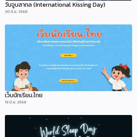
วันจูบสากล (International Kissing Day)
30 มิ.ย. 2568
เว็บนักเรียน.ไทย
19 มิ.ย. 2568