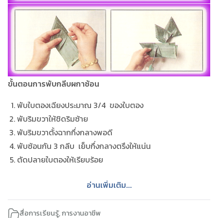
ขั้นตอนการพับกลีบผกาซ้อน
พับใบตองเฉียงประมาณ 3/4 ของใบตอง
พับริมขวาให้ชิดริมซ้าย
พับริมขวาตั้งฉากกึ่งกลางพอดี
พับซ้อนกัน 3 กลีบ เย็บกึ่งกลางตรึงให้แน่น
ตัดปลายใบตองให้เรียบร้อย
อ่านเพิ่มเติม...
สื่อการเรียนรู้
,
การงานอาชีพ