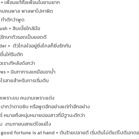
= เพื่อนแท้คือเพื่อนในยามยาก
 = คบคนพาล พาลพาไปหาผิด
ทำดีกว่าพูด
sh = สิบเบี้ยใกล้มือ
ู้รักษาตัวรอดเป็นยอดดี
= ตัวไกลใจอยู่ยิ่งไกลก็ยิ่งรักกัน
้นให้รีบตัก
เราะทีหลังดังกว่า
es = นินทากาเลเหมือนเทน้ำ
ะไรสายสำหรับการเริ่มต้น
ามเพราะขน คนงามเพราะแต่ง
ปากว่าตาขยิบ หรือพูดอีกอย่างแต่ทำอีกอย่าง
์ หมายถึงหนุ่มหมายปองสาวที่มีฐานะดีกว่า
อม งามภายนอกแต่ใจแย่ไง
ood fortune is at hand = ต้นร้ายปลายดี เริ่มต้นไม่ดีแต่ไปดีเอาต