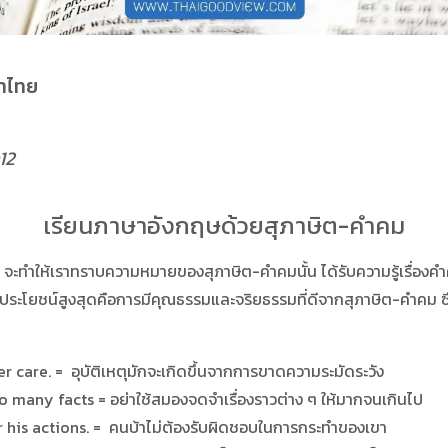
ษาไทย
12
เรียนภาษาอังกฤษด้วยสุภาษิต-คำคม
เราทราบความหมายของสุภาษิต-คำคมนั้น ได้รับความรู้เรื่องคำศัพท์ อ
ะโยชน์สูงสุดคือการมีคุณธรรมและจริยธรรมที่ดีจากสุภาษิต-คำคม ซึ่งส
 care. = อุบัติเหตุมักจะเกิดขึ้นจากการขาดความระมัดระวัง
many facts = อย่าใช้สมองจดจำเรื่องราวต่าง ๆ ให้มากจนเกินไป
his actions. = คนบ้าไม่ต้องรับผิดชอบในการกระทำของเขา