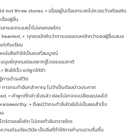
 not throw stones. = เมื่ออยู่ในเรือนกระจกไม่ควรขว้างก้อนหิน
ื่องผู้อื่น
เวลาและกระแสน้ำไม่เคยคอยใคร
heaviest. = ทุกคนมักคิดว่าภาระของตนหนักกว่าของผู้อื่นเสมอ
แก่เกินเรียน
นังสือทำให้เป็นคนที่สมบูรณ์
 มนุษย์ทุกคนย่อมอยากรู้โดยธรรมชาติ
ฟังให้เร็ว แต่พูดให้ช้า
นรู้การดำรงชีวิต
 การกระทำอันกล้าหาญ ไม่จำเป็นต้องป่าวประกาศ
. = คำพูดที่กล่าวไปแล้ว ย่อมไม่อาจจะเปลี่ยนแปลงได้
aiseworthy. = ถึงแม้ว่ากระทำสิ่งใดยังไม่เป็นผลสำเร็จ
อง
ตร่ตรองยั้งคิด ไม่เคยทำอันตรายใคร
ามมีระเบียบวินัย เป็นสิ่งที่ทำให้การทำงานราบรื่นขึ้น