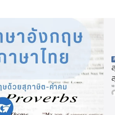
arch
r:
ส
18