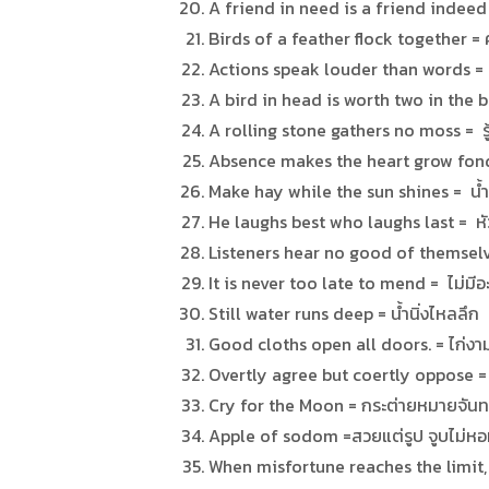
A friend in need is a friend indeed 
Birds of a feather flock together
Actions speak louder than words = 
A bird in head is worth two in the bu
A rolling stone gathers no moss = ร
Absence makes the heart grow fonder 
Make hay while the sun shines = น้ำขึ
He laughs best who laughs last = หัว
Listeners hear no good of themselv
It is never too late to mend = ไม่มีอ
Still water runs deep = น้ำนิ่งไหลลึก
Good cloths open all doors. = ไก่ง
Overtly agree but coertly oppose = 
Cry for the Moon = กระต่ายหมายจันทร
Apple of sodom =สวยแต่รูป จูบไม่ห
When misfortune reaches the limit, g