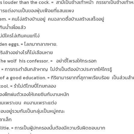
 louder than the cock. = สามีเป็นช้างเท้าหน้า ภรรยาเป็นช้างเท้าห
การแต่งงานเป็นของฟุ่มเฟือยที่แสนแพง
. = คนโง่สร้างบ้านอยู่ คนฉลาดซื้อบ้านสร้างเสร็จอยู่
นน้ำเผื่อแล้ว
่มีใครโง่เกินคนแก่โง่
olden eggs. = โลภมากลาภหาย.
งล้างอย่างไรก็ไม่เลือนหาย
he wolf his confessor. = อย่าชี้โพรงให้กระรอก
= การกระทำอันกล้าหาญ ไม่จำเป็นต้องป่าวประกาศให้ใครรู้
 a good education. = กิริยามารยาทที่สุภาพเรียบร้อย เป็นส่วนสำ
ol. = รำไม่ดีโทษปี่โทษกลอง
จงฝึกฝนตัวเองให้เคยชินกับงานหนัก
่งามเพราะขน คนงามเพราะแต่ง
อบอยู่รวมกันเป็นกลุ่มเป็นหมู่คณะ
ลาเล็ก
tie. = การเป็นผู้ปกครองนั้นต้องมีความรับผิดชอบมาก