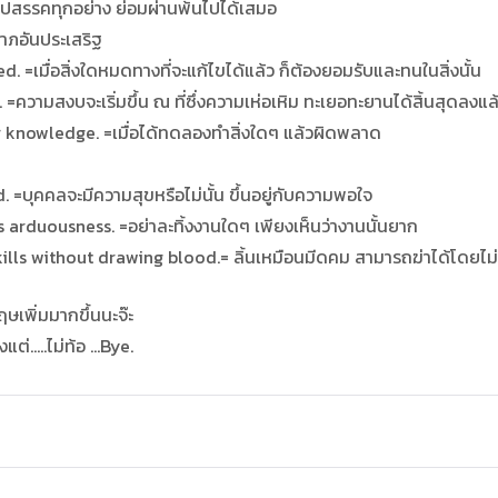
ุปสรรคทุกอย่าง ย่อมผ่านพ้นไปได้เสมอ
ลาภอันประเสริฐ
=เมื่อสิ่งใดหมดทางที่จะแก้ไขได้แล้ว ก็ต้องยอมรับและทนในสิ่งนั้น
วามสงบจะเริ่มขึ้น ณ ที่ซึ่งความเห่อเหิม ทะเยอทะยานได้สิ้นสุดลงแล
r knowledge. =เมื่อได้ทดลองทำสิ่งใดๆ แล้วผิดพลาด
บุคคลจะมีความสุขหรือไม่นั้น ขึ้นอยู่กับความพอใจ
 arduousness. =อย่าละทิ้งงานใดๆ เพียงเห็นว่างานนั้นยาก
 kills without drawing blood.= ลิ้นเหมือนมีดคม สามารถฆ่าได้โดยไม
เพิ่มมากขึ้นนะจ๊ะ
่…..ไม่ท้อ …Bye.