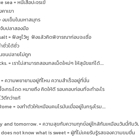
 sea = หนีเสือปะจรเข้
งคาเขา
= งมเข็มในมหาสมุทร
 จับปลาสองมือ
t = ฟังหูไว้หู ฟังแล้วคิดพิจารณาก่อนจะเชื่อ
ั่วได้ชั่ว
้นชนปลายไม่ถูก
s. = เราไม่สามารถสอนกลเม็ดใหม่ๆ ให้สุนัขแก่ได้….
= ความพยายามอยู่ที่ไหน ความสำเร็จอยู่ที่นั่น
ื้จะกระโดด หมายถึง คิดให้ดี รอบคอบก่อนที่จะทำอะไร
้ดีกว่าแก้
e = จงทำตัวให้เหมือนคนโรมันเมื่ออยู่ในกรุงโรม….
nd tomorrow. = ความสุขกับความทุกข์อยู่ใกล้กันเหมือนวันนี้กับวันพร
oes not know what is sweet = ผู้ที่ไม่เคยรับรู้รสของความขมขื่น