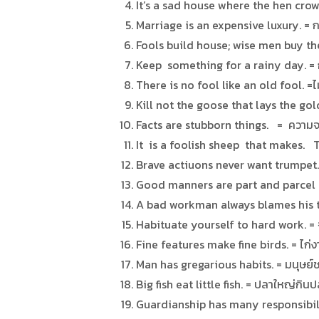
It’s a sad house where the hen crows
Marriage is an expensive luxury. = 
Fools build house; wise men buy them
Keep something for a rainy day. = กิ
There is no fool like an old fool. =ไม
Kill not the goose that lays the g
Facts are stubborn things. = ความจริ
It is a foolish sheep that makes. T
Brave actiuons never want trumpet. 
Good manners are part and parcel of
A bad workman always blames his to
Habituate yourself to hard work. = 
Fine features make fine birds. = ไก
Man has gregarious habits. = มนุษย์ช
Big fish eat little fish. = ปลาใหญ่กินป
Guardianship has many responsibilli