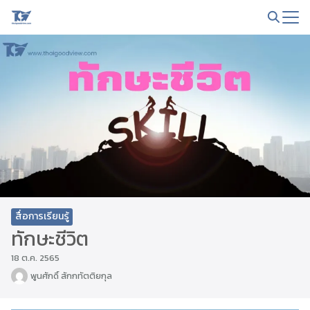
Skip
to
Search
content
for:
สื่อการเรียนรู้
ทักษะชีวิต
18 ต.ค. 2565
พูนศักดิ์ สักกทัตติยกุล