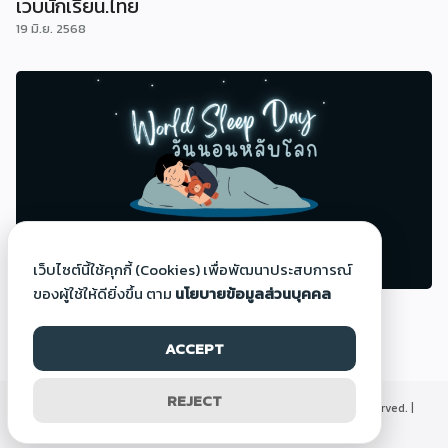
เว็บนักเรียน.ไทย
19 มิ.ย. 2568
เว็บไซต์นี้ใช้คุกกี้ (Cookies) เพื่อพัฒนาประสบการณ์
ของผู้ใช้ให้ดียิ่งขึ้น ตาม
นโยบายข้อมูลส่วนบุคคล
วันนอนหลับโลก (World Sleep Day)
14 มี.ค. 2568
ACCEPT
REJECT
©2000-2026 Thaigoodview.com, All rights reserved. |
นโยบายข้อมูลส่วนบุคคล