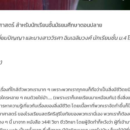
ยาศาสตร์ สำหรับนักเรียนชั้นมัธยมศึกษาตอนปลาย
อี่ยมปัญญา และนางสาววิรศา ฉินเฉลิมวงศ์ นักเรียนชั้น ม.4 
)
่องที่ใกล้ตัวพวกเรามาก ๆ เพราะพวกเราทุกคนก็ถือว่าเป็นสิ่งมีชีวิตชนิดหนึ
ครหลาย ๆ คนด้วยใช่ม้า….. (เพราะเราก็เคยเรียนมาเหมือนกัน) ซึ่งสิ่งเหล
่ต้องการหาความรู้เกี่ยวกับเรื่องของสิ่งมีชีวิต โดยเนื้อหาที่พวกเราจัดท
าศาสตร์ ของโรงเรียนสตรีศรีสุริโยทัยของพวกเรานี่เอง พวกเราก็ต้
ง ๆ นี้ มาจาก หนังสือ ว441 วิชา ชีววิทยา โดยผู้จัดทำก็หวังว่า ผู้ที่เข