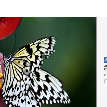
arch
r:
ส
ส
21