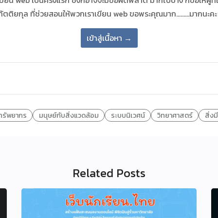
ัดเขียน web เป็นครั้งแรก ซึ่งก็อาจจะมีข้อผิดพลาด มากไปบ้าง ก็ขอให้ผู้ท
กกทัตติยกุล ที่ช่วยสอนให้พวกเราเขียน web ขอพระคุณมาก………มากนะคะ
เข้าสู่เนื้อหา →
บทรัพยากร
มนุษย์กับสิ่งแวดล้อม
ระบบนิเวศน์
วิทยาศาสตร์
สิ่งม
Related Posts