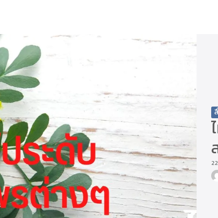
arch
r:
ส
ไ
22