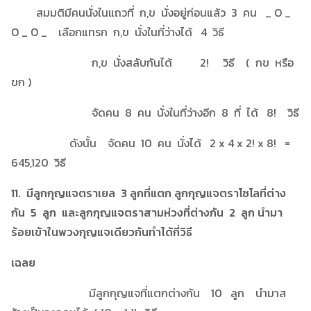
สมมติมีคนนั่งในแถวที่ ก,ข นั่งอยู่ก่อนแล้ว 3 คน _ O _
O _ O _ เลือกแทรก ก,ข นั่งในที่ว่างได้ 4 วิธี
ก,ข นั่งสลับกันได้ 2! วิธี ( กข หรือ
ขก )
จัดคน 8 คน นั่งในที่ว่างอีก 8 ที่ ได้ 8! วิธี
ดังนั้น จัดคน 10 คน นั่งได้ 2 x 4 x 2! x 8! =
645,120 วิธี
11. มีลูกกุญแจตราเยล 3 ลูกที่แตก ลูกกุญแจตราโซโลที่ต่าง
กัน 5 ลูก และลูกกุญแจตราสามห่วงที่ต่างกัน 2 ลูก นำมา
ร้อยเข้าในพวงกุญแจเดียวกันทำได้กี่วิธี
เฉลย
มีลูกกุญแจที่แตกต่างกัน 10 ลูก นำมาส