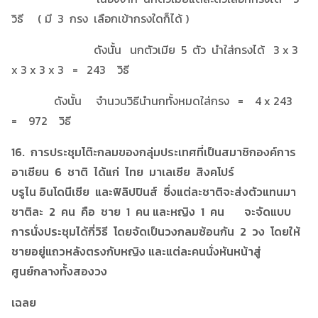
วิธี ( มี 3 กรง เลือกเข้ากรงใดก็ได้ )
ดังนั้น นกตัวเมีย 5 ตัว นำใส่กรงได้ 3 x 3
x 3 x 3 x 3 = 243 วิธี
ดังนั้น จำนวนวิธีนำนกทั้งหมดใส่กรง = 4 x 243
= 972 วิธี
16. การประชุมโต๊ะกลมของกลุ่มประเทศที่เป็นสมาชิกองค์การ
อาเซียน 6 ชาติ ได้แก่ ไทย มาเลเซีย สิงคโปร์
บรูไน อินโดนีเซีย และฟิลิปปินส์ ซึ่งแต่ละชาติจะส่งตัวแทนมา
ชาติละ 2 คน คือ ชาย 1 คน และหญิง 1 คน จะจัดแบบ
การนั่งประชุมได้กี่วิธี โดยจัดเป็นวงกลมซ้อนกัน 2 วง โดยให้
ชายอยู่แถวหลังตรงกับหญิง และแต่ละคนนั่งหันหน้าสู่
ศูนย์กลางทั้งสองวง
เฉลย