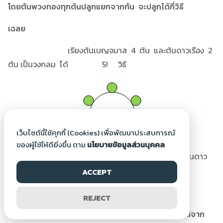
โดยต้นพวงทองทุกต้นปลูกแยกจากกัน จะปลูกได้กี่วิธี
เฉลย
เรียงต้นเบญจมาส 4 ต้น และต้นดาวเรือง 2
ต้น เป็นวงกลม ได้ 5! วิธี
เว็บไซต์นี้ใช้คุกกี้ (Cookies) เพื่อพัฒนาประสบการณ์
ของผู้ใช้ให้ดียิ่งขึ้น ตาม
นโยบายข้อมูลส่วนบุคคล
แทรกต้นพวงทอง 3 ต้น ระหว่างต้นเบญจมาสและต้นดาว
เรืองที่วางในตอนแรก ( มี 6 ที่ ) ได้ 6 x 5 x 4 วิธี
ACCEPT
ดังนั้น ปลูกได้ 5! x 6 x 5 x 4 = 14,400 วิธี
REJECT
28. จงหาว่ามีเลขกี่จำนวนที่มากกว่า 3,000,000 ที่ได้จาก