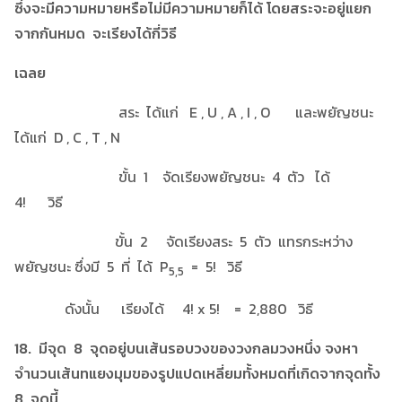
ซึ่งจะมีความหมายหรือไม่มีความหมายก็ได้ โดยสระจะอยู่แยก
จากกันหมด จะเรียงได้กี่วิธี
เฉลย
สระ ได้แก่ E , U , A , I , O และพยัญชนะ
ได้แก่ D , C , T , N
ขั้น 1 จัดเรียงพยัญชนะ 4 ตัว ได้
4! วิธี
ขั้น 2 จัดเรียงสระ 5 ตัว แทรกระหว่าง
พยัญชนะ ซึ่งมี 5 ที่ ได้ P
= 5! วิธี
5,5
ดังนั้น เรียงได้ 4! x 5! = 2,880 วิธี
18. มีจุด 8 จุดอยู่บนเส้นรอบวงของวงกลมวงหนึ่ง จงหา
จำนวนเส้นทแยงมุมของรูปแปดเหลี่ยมทั้งหมดที่เกิดจากจุดทั้ง
8 จุดนี้