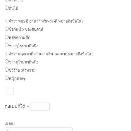
การสร้าง
ต้นไม้
4. คำว่า ทฤษฎี อ่านว่า ทริด-สะ-ดี หมายถึงข้อใด ?
ชื่อวันที่ 5 ของสัปดาห์
หลักความคิด
ชาวยุโรปชาติหนึ่ง
5. คำว่า ตฤณชาติ อ่านว่า ตริน-นะ-ชาด หมายถึงข้อใด ?
ชาวยุโรปชาติหนึ่ง
ชั่วร้าย เลวทราม
หญ้าต่างๆ
คะแนนที่ได้ =
เฉลย :