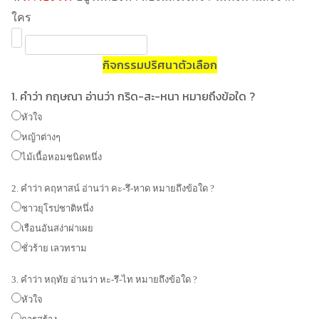
ใคร
กิจกรรมปริศนาตัวเลือก
1. คำว่า กฤษณา อ่านว่า กริด-สะ-หนา หมายถึงข้อใด ?
หัวใจ
หญ้าต่างๆ
ไม้เนื้อหอมชนิดหนึ่ง
2. คำว่า คฤหาสน์ อ่านว่า คะ-รึ-หาด หมายถึงข้อใด ?
ชาวยุโรปชาติหนึ่ง
เรือนอันสง่าผ่าเผย
ชั่วร้าย เลวทราม
3. คำว่า หฤทัย อ่านว่า หะ-รึ-ไท หมายถึงข้อใด ?
หัวใจ