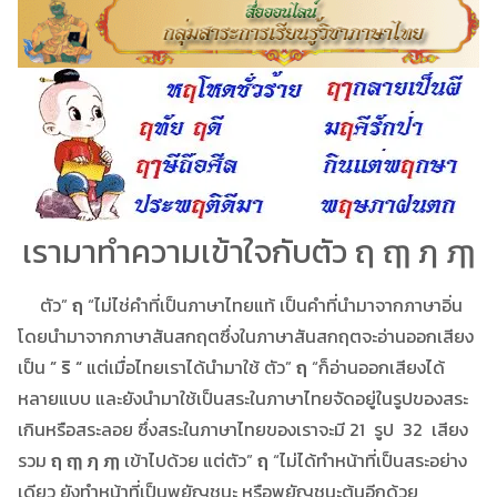
เรามาทำความเข้าใจกับตัว ฤ ฤๅ ฦ ฦๅ
ตัว”
ฤ
“ไม่ไช่คำที่เป็นภาษาไทยแท้ เป็นคำที่นำมาจากภาษาอิ่น
โดยนำมาจากภาษาสันสกฤตซึ่งในภาษาสันสกฤตจะอ่านออกเสียง
เป็น
” ริ “
แต่เมื่อไทยเราได้นำมาใช้ ตัว”
ฤ
“ก็อ่านออกเสียงได้
หลายแบบ และยังนำมาใช้เป็นสระในภาษาไทยจัดอยู่ในรูปของสระ
เกินหรือสระลอย ซึ่งสระในภาษาไทยของเราจะมี 21 รูป 32 เสียง
รวม
ฤ ฤๅ ฦ ฦๅ
เข้าไปด้วย แต่ตัว”
ฤ
“ไม่ได้ทำหน้าที่เป็นสระอย่าง
เดียว ยังทำหน้าที่เป็นพยัญชนะ หรือพยัญชนะต้นอีกด้วย