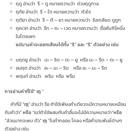
ฤดู อ่านว่า รึ – ดู หมายความว่า ช่วงฤดูกาล
ฤทัย อ่านว่า รึ – ไท หมายความว่า หัวใจ
ฤตียา อ่านว่า รึ – ตี – ยา หมายความว่า รังเกลียด ดูถูก
ฤคเวท อ่านว่า รึก – คะ – เวด หมายความว่า ชื่อคัมภีร์หนึ่ง
ในไตรเพท
แต่บางคำจะออกเสียงได้ทั้ง “ริ” และ “รึ” ตัวอย่าง เช่น
มฤตยู อ่านว่า มะ – ริด – ตะ – ยู หรือ มะ – รึด – ตะ – ยู
อมฤต อ่านว่า อะ – มะ – ริด หรือ อะ – มะ – รึด
พฤนท์ อ่านว่า พริน หรือ พรึน
การอ่านคำที่ใช้” ฤๅ “
คำที่มี
“ฤๅ”
อ่านว่า รือ ถ้าใช้เพียงคำเดียวจะมีความหมายเหมือน
กับคำว่า
” หรือ “
แต่ถ้าใช้ผสมกับคำอื่นจะไม่มีความหมายว่า
“หรือ
“
ส่วนมากจะพบ ตัว
” ฤๅ “
ในคำกลอน โคลง หรือคำประพันธ์ต่างๆ
ตัวอย่าง เช่น