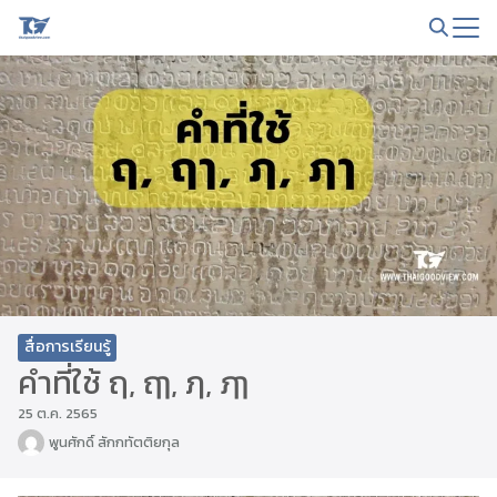
Skip
to
Search
content
for:
สื่อการเรียนรู้
คำที่ใช้ ฤ, ฤๅ, ฦ, ฦๅ
25 ต.ค. 2565
พูนศักดิ์ สักกทัตติยกุล