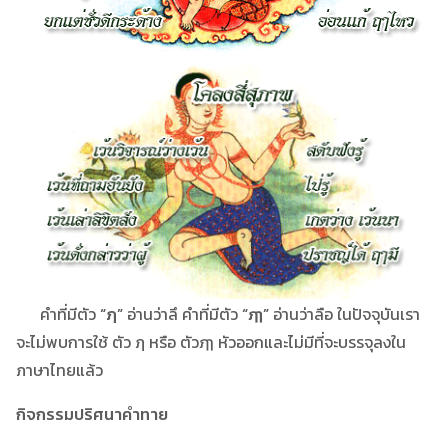
คำที่มีตัว
“ฦ”
อ่านว่าลึ คำที่มีตัว
“ฦๅ”
อ่านว่าลือ ในปัจจุบันเรา
จะไม่พบการใช้ ตัว ฦ หรือ ตัวฦๅ หัวออกและไม่มีที่จะบรรจุลงใน
ภาษาไทยแล้ว
กิจกรรมปริศนาคำทาย