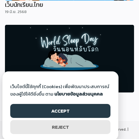
เว็บนักเรียน.ไทย
19 มิ.ย. 2568
เว็บไซต์นี้ใช้คุกกี้ (Cookies) เพื่อพัฒนาประสบการณ์
ของผู้ใช้ให้ดียิ่งขึ้น ตาม
นโยบายข้อมูลส่วนบุคคล
วันนอนหลับโลก (World Sleep Day)
14 มี.ค. 2568
ACCEPT
REJECT
©2000-2026 Thaigoodview.com, All rights reserved. |
นโยบายข้อมูลส่วนบุคคล