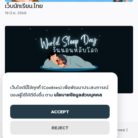
เว็บนักเรียน.ไทย
19 มิ.ย. 2568
เว็บไซต์นี้ใช้คุกกี้ (Cookies) เพื่อพัฒนาประสบการณ์
ของผู้ใช้ให้ดียิ่งขึ้น ตาม
นโยบายข้อมูลส่วนบุคคล
วันนอนหลับโลก (World Sleep Day)
14 มี.ค. 2568
ACCEPT
REJECT
©2000-2026 Thaigoodview.com, All rights reserved. |
นโยบายข้อมูลส่วนบุคคล