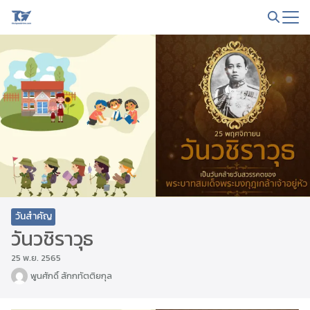
Skip
to
Search
content
for:
วันสำคัญ
วันวชิราวุธ
25 พ.ย. 2565
พูนศักดิ์ สักกทัตติยกุล