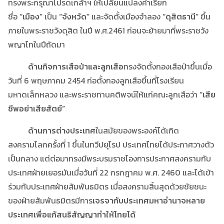
ทรงพระกรุณาโปรดเกล้าฯ ให้เปลี่ยนแปลงคำเรียก
ชื่อ
“เมือง”
เป็น
“จังหวัด”
และจัดตั้งเมืองจำลอง
“ดุสิตธานี”
ขึ้น
ภายในพระราชวังดุสิต ในปี พ.ศ.2461 ก่อนจะย้ายมาที่พระราชวัง
พญาไทในปีถัดมา
ด้านกิจการเสือป่าและลูกเสือ
ทรงจัดตั้งกองเสือป่าขึ้นเมื่อ
วันที่ 6 พฤษภาคม 2454 ก่อตั้งกองลูกเสือขึ้นที่โรงเรียน
มหาดเล็กหลวง และพระราชทานคติพจน์ให้แก่คณะลูกเสือว่า
“เสีย
ชีพอย่าเสียสัตย์”
ด้านการต่างประเทศ
ในสมัยของพระองค์ได้เกิด
สงครามโลกครั้งที่ 1 ขึ้นในทวีปยุโรป ประเทศไทยได้ประกาศวางตัว
เป็นกลาง แต่ต่อมาทรงมีพระบรมราชโองการประกาศสงครามกับ
ประเทศฝ่ายเยอรมันเมื่อวันที่ 22 กรกฎาคม พ.ศ. 2460 และได้เข้า
ร่วมกับประเทศฝ่ายสัมพันธมิตร เมื่อสงครามสิ้นสุดด้วยชัยชนะ
ของฝ่ายสัมพันธมิตรมีการ
เจรจากับประเทศมหาอำนาจหลาย
ประเทศเพื่อแก้สนธิสัญญาทำให้ไทยได้