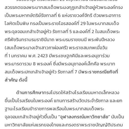
สวรรคตของพระบาทสมเด็จพระมงกุฏเกล้าเจ้าอยู่หัวพระองค์ทรง
เป็นพระมหากษัตริย์รัชกาลที่ 6 แห่งราชวงศ์จักรี ด้วยพระอาการ
โลหิตเป็นพิษ ทรงเป็นพระราชโอรสองค์ที่ 29 ในพระบาทสมเด็จ
พระจุลจอมเกล้าเจ้าอยู่หัว รัชกาลที่ 5 และองค์ที่ 2 ในสมเด็จพระ
ศรีพัชรินทราบรมราชินีนาถ พระบรมราชชนนี พระพันปีหลวง
(สมเด็จพระนางเจ้าเสาวภาผ่องศรี) พระราชสมภพเมื่อวัน
ที่ 1 มกราคม พ.ศ. 2423 มีพระเชษฐภคินีและพระอนุชาร่วม
พระมารดารวม 8 พระองค์ ซึ่งมีพระอนุชาองค์เล็กคือ พระบาท
สมเด็จพระปกเกล้าเจ้าอยู่หัว รัชกาลที่ 7 มี
พระราชกรณียกิจที่
สำคัญ ดังนี้
ด้านการศึกษา
ทรงโปรดให้สร้างโรงเรียนมหาดเล็กหลวง
ขึ้นเป็นโรงเรียนในพระองค์ แทนการสร้างวัดประจำรัชกาล และยก
ฐานะโรงเรียนข้าราชการพลเรือนในพระบาทสมเด็จพระ
จุลจอมเกล้าเจ้าอยู่หัวขึ้นเป็น
“จุฬาลงกรณ์มหาวิทยาลัย”
นับเป็น
มหาวิทยาลัยแห่งแรกของไทยและทรงตราพระราชบัญญัติประถม