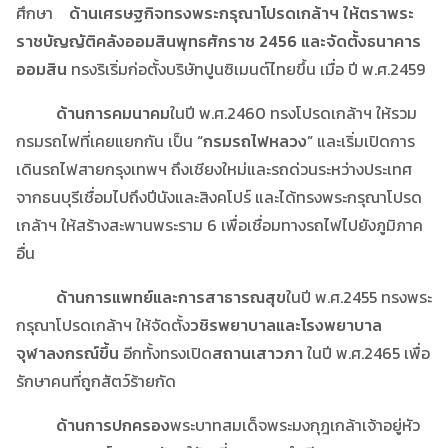
ศึกษา
ด้านเศรษฐกิจ
ทรงพระกรุณาโปรดเกล้าฯ ให้ตราพระ
ราชบัญญัติคลังออมสินพุทธศักราช
2456 และจัดตั้งธนาคาร
ออมสิน
ทรงริเริ่มก่อตั้งบริษัทปูนซิเมนต์ไทยขึ้น เมื่อ ปี พ.ศ.2459
ด้านการคมนาคม
ในปี พ.ศ.2460 ทรงโปรดเกล้าฯ ให้รวม
กรมรถไฟที่เคยแยกกัน เป็น
“กรมรถไฟหลวง”
และเริ่มเปิดการ
เดินรถไฟสายกรุงเทพฯ ถึงเชียงใหม่และรถด่วนระหว่างประเทศ
จากธนบุรีเชื่อมไปถึงปีนังและสิงคโปร์ และได้ทรงพระกรุณาโปรด
เกล้าฯ ให้สร้างสะพานพระราม 6 เพื่อเชื่อมทางรถไฟไปยังภูมิภาค
อื่น
ด้านการแพทย์และการสาธารณสุข
ในปี พ.ศ.2455 ทรงพระ
กรุณาโปรดเกล้าฯ ให้จัดตั้ง
วชิรพยาบาลและโรงพยาบาล
จุฬาลงกรณ์ขึ้น
อีกทั้งทรงเปิด
สถานเสาวภา
ในปี พ.ศ.2465 เพื่อ
รักษาคนที่ถูกสัตว์ร้ายกัด
ด้านการปกครอง
พระบาทสมเด็จพระมงกุฎเกล้าเจ้าอยู่หัว