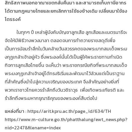
สิทธิสภาพนอกอาณาเขตกลับคืนมา และสามารถเก็บภาษีอากร
ได้ตามกฎหมายไทยและยกเลิกการใช้ธงช้างเดิม เปลี่ยนมาใช้ธง
ไตรรงค์
ในทุกๆ ปี เหล่าผู้บังคับบัญชาลูกเสือ ลูกเสือและเนตรนารีจะ
จัดให้มีพิธีวางพวงมาลา ตลอดจนการทำถวายราชสดุดีเพื่อ
เป็นการน้อมรำลึกในวันคล้ายวันสวรรคตของพระบาทสมเด็จพระม
งกุฏเกล้าเจ้าอยู่หัว ซึ่งพระองค์นั้นได้เป็นผู้ให้พระราชทานกำเนิด
กิจการลูกเสือไทยขึ้น จะเห็นว่า พระราชกรณียกิจที่พระบาทสมเด็จ
พระมงกุฏเกล้าเจ้าอยู่ได้ทรงริเริ่มและพัฒนาไว้ล้วนแต่เป็นราฐาน
ที่สำคัญซึ่งนำไปสู่ความเจริญของประเทศ จึงสำคัญอย่างยิ่งที่
พวกเราชาวไทยควรรำลึกถึงวันวชิราวุธ เพื่อเทิดพระเกียรติ และ
รำลึกถึงพระมหากรุณาธิคุณของพระองค์สืบต่อไป
แหล่งที่มา
: https://arit.kpru.ac.th/page_id/634/TH
https://www.m-culture.go.th/phatthalung/ewt_news.php?
nid=2247&filename=index