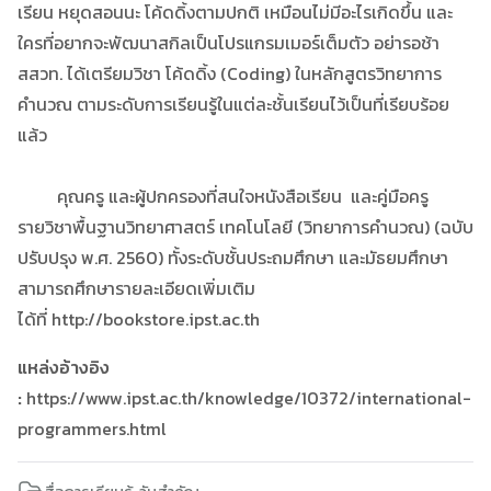
เรียน หยุดสอนนะ โค้ดดิ้งตามปกติ เหมือนไม่มีอะไรเกิดขึ้น และ
ใครที่อยากจะพัฒนาสกิลเป็นโปรแกรมเมอร์เต็มตัว อย่ารอช้า
สสวท. ได้เตรียมวิชา โค้ดดิ้ง (Coding) ในหลักสูตรวิทยาการ
คำนวณ ตามระดับการเรียนรู้ในแต่ละชั้นเรียนไว้เป็นที่เรียบร้อย
แล้ว
คุณครู และผู้ปกครองที่สนใจหนังสือเรียน และคู่มือครู
รายวิชาพื้นฐานวิทยาศาสตร์ เทคโนโลยี (วิทยาการคำนวณ) (ฉบับ
ปรับปรุง พ.ศ. 2560) ทั้งระดับชั้นประถมศึกษา และมัธยมศึกษา
สามารถศึกษารายละเอียดเพิ่มเติม
ได้ที่ http://bookstore.ipst.ac.th
แหล่งอ้างอิง
:
https://www.ipst.ac.th/knowledge/10372/international-
programmers.html