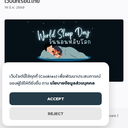
เว็บนักเรียน.ไทย
19 มิ.ย. 2568
เว็บไซต์นี้ใช้คุกกี้ (Cookies) เพื่อพัฒนาประสบการณ์
ของผู้ใช้ให้ดียิ่งขึ้น ตาม
นโยบายข้อมูลส่วนบุคคล
วันนอนหลับโลก (World Sleep Day)
14 มี.ค. 2568
ACCEPT
REJECT
©2000-2026 Thaigoodview.com, All rights reserved. |
นโยบายข้อมูลส่วนบุคคล