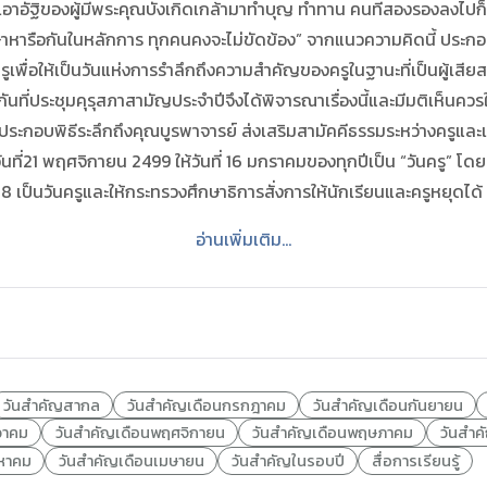
เอาอัฐิของผู้มีพระคุณบังเกิดเกล้ามาทำบุญ ทำทาน คนที่สองรองลงไปก็คื
กษาหารือกันในหลักการ ทุกคนคงจะไม่ขัดข้อง” จากแนวความคิดนี้ ประ
ันครูเพื่อให้เป็นวันแห่งการรำลึกถึงความสำคัญของครูในฐานะที่เป็นผู้เ
นที่ประชุมคุรุสภาสามัญประจำปีจึงได้พิจารณาเรื่องนี้และมีมติเห็นค
ประกอบพิธีระลึกถึงคุณบูรพาจารย์ ส่งเสริมสามัคคีธรรมระหว่างครูและเพื
วันที่21 พฤศจิกายน 2499 ให้วันที่ 16 มกราคมของทุกปีเป็น “วันครู” โ
8 เป็นวันครูและให้กระทรวงศึกษาธิการสั่งการให้นักเรียนและครูหยุดได้
อ่านเพิ่มเติม...
วันสำคัญสากล
วันสำคัญเดือนกรกฎาคม
วันสำคัญเดือนกันยายน
วาคม
วันสำคัญเดือนพฤศจิกายน
วันสำคัญเดือนพฤษภาคม
วันสำค
งหาคม
วันสำคัญเดือนเมษายน
วันสำคัญในรอบปี
สื่อการเรียนรู้