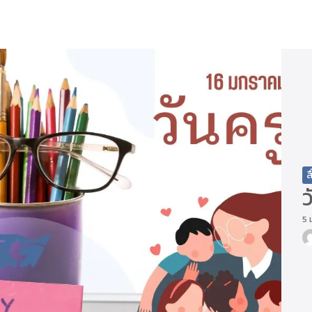
arch
r:
ส
ว
5 