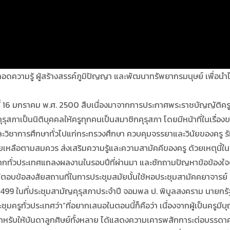
ยทอดความรู้ ผู้สร้างสรรค์ภูมิปัญญา และพัฒนาทรัพยากรมนุษย์ เพื่อนำ
อวันที่ 16 มกราคม พ.ศ. 2500 สืบเนื่องมาจากการประกาศพระราชบัญญัติครู
คุรุสภาเป็นนิติบุคคลให้ครูทุกคนเป็นสมาชิกคุรุสภา โดยมีหน้าที่ในเรื่
และวิชาการศึกษาทั่วไปแก่กระทรวงศึกษา ควบคุมจรรยาและวินัยของครู ร
ยเหลือตามสมควร ส่งเสริมความรู้และความสามัคคีของครู ด้วยเหตุนี้ในท
รูจากทั่วประเทศแถลงผลงานในรอบปีที่ผ่านมา และซักถามปัญหาข้อข้องใจ
ตอบข้อสงสัยสถานที่ในการประชุมสมัยนั้นใช้หอประชุมสามัคคยาจารย
. 2499 ในที่ประชุมสามัญคุรุสภาประจำปี จอมพล ป. พิบูลสงคราม นาย
ชุมครูทั่วประเทศว่า“ที่อยากเสนอในตอนนี้ก็คือว่า เนื่องจากผู้เป็นครูมีบ
งสำหรับให้บันดาลูกศิษย์ทั้งหลาย ได้แสดงความเคารพสักการะต่อบรรดาคร