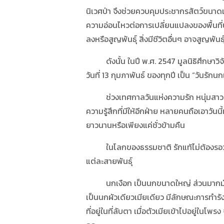
นิเวศป่า จึงช่วยควบคุมประชากรสัตว์ขนาดเ
ความอ่อนไหวต่อการเปลี่ยนแปลงของพื้นที่
ลงหรือสูญพันธุ์ สิ่งมีชีวิตอื่นๆ อาจสูญพัน
ดังนั้น ในปี พ.ศ. 2547 มูลนิธิศึกษาวิจ
วันที่ 13 กุมภาพันธ์ ของทุกปี เป็น “วันรั
ช่วงเทศกาลวันแห่งความรัก หนุ่มสาวต่าง
ความรู้สึกที่มีให้อีกฝ่าย หลายคนถือเอาวันน
ยาวนานหรือเพียงแค่ชั่วข้ามคืน
ในโลกของธรรมชาติ รักแท้ไม่ต้องรอวันพิเศ
แต่ละสายพันธุ์
นกเงือก เป็นนกขนาดใหญ่ ส่วนมากมักจะมี
เป็นนกผัวเดียวเมียเดียว มีลักษณะการทำรังท
ที่อยู่ในที่ลับตา เมื่อตัวเมียเข้าไปอยู่ในโ