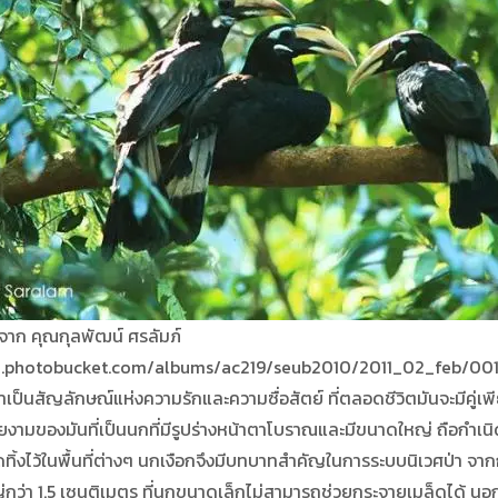
าก คุณกุลพัฒน์ ศรลัมภ์
01.photobucket.com/albums/ac219/seub2010/2011_02_feb/001
็นสัญลักษณ์แห่งความรักและความซื่อสัตย์ ที่ตลอดชีวิตมันจะมีคู่เพีย
ามของมันที่เป็นนกที่มีรูปร่างหน้าตาโบราณและมีขนาดใหญ่ ถือกำเนิดข
้งไว้ในพื้นที่ต่างๆ นกเงือกจึงมีบทบาทสำคัญในการระบบนิเวศป่า จาก
ว่า 1.5 เซนติเมตร ที่นกขนาดเล็กไม่สามารถช่วยกระจายเมล็ดได้ นอกจ