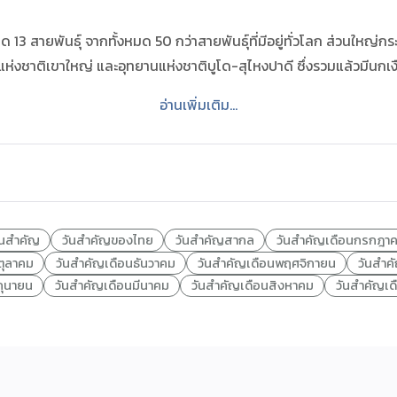
สายพันธุ์ จากทั้งหมด 50 กว่าสายพันธุ์ที่มีอยู่ทั่วโลก ส่วนใหญ่กระ
ห่งชาติเขาใหญ่ และอุทยานแห่งชาติบูโด-สุไหงปาดี ซึ่งรวมแล้วมีนก
อ่านเพิ่มเติม…
ันสำคัญ
วันสำคัญของไทย
วันสำคัญสากล
วันสำคัญเดือนกรกฎา
ตุลาคม
วันสำคัญเดือนธันวาคม
วันสำคัญเดือนพฤศจิกายน
วันสำ
ถุนายน
วันสำคัญเดือนมีนาคม
วันสำคัญเดือนสิงหาคม
วันสำคัญเ