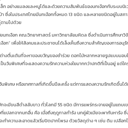
ล็ก อย่างแมลงและหนูได้และด้วยความสัมพันธ์ของนกเงือกกับระบบนิเวศ
ป่า ซึ่งในประเทศไทยมีนกเงือกทั้งหมด 13 ชนิด และหลายชนิดอยู่ในสภ
ธุ์ตามไปด้วย
ัยนกเงือก คณะวิทยาศาสตร์ มหาวิทยาลัยมหิดล ซึ่งดำเนินการศึกษาวิจ
กนกเงือก” เพื่อให้สังคมและประชาชนได้เล็งเห็นถึงความสำคัญของการอนุรัก
ตื่นเต้นที่จะหาของขวัญของชำร่วย ดอกไม้หลากหลายรูปแบบมอบให้กั
ี้เป็นวันพิเศษที่จะแสดงความรักความห่วงใยมากกว่าปกติที่เป็นอยู่ แต่ใคร
ษ หรือเทศกาลที่เกิดขึ้นปีละครั้ง แต่การแสดงความรักเกิดขึ้นได้ทุ
ขนสีดำสลับขาว ทั่วโลกมี 55 ชนิด มีการแพร่กระจายอยู่ในแถบเขตร
ี่แปลกจากนกอื่น คือ เมื่อถึงฤดูกาลทำรัง นกคู่ผัวเมียจะพากันหารัง ซึ
พรง จะทำความสะอาดแล้วเริ่มปิดปากโพรง ด้วยวัสดุต่าง ๆ เช่น ดิน เปลือกไม