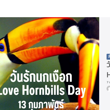
arch
r:
ส
ว
7 