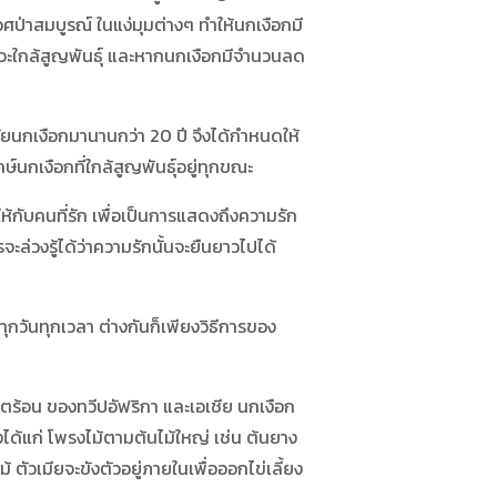
ป่าสมบูรณ์ ในแง่มุมต่างๆ ทำให้นกเงือกมี
าวะใกล้สูญพันธุ์ และหากนกเงือกมีจำนวนลด
ัยนกเงือกมานานกว่า 20 ปี จึงได้กำหนดให้
ษ์นกเงือกที่ใกล้สูญพันธุ์อยู่ทุกขณะ
บคนที่รัก เพื่อเป็นการแสดงถึงความรัก
จะล่วงรู้ได้ว่าความรักนั้นจะยืนยาวไปได้
กวันทุกเวลา ต่างกันก็เพียงวิธีการของ
้อน ของทวีปอัฟริกา และเอเชีย นกเงือก
่งได้แก่ โพรงไม้ตามต้นไม้ใหญ่ เช่น ต้นยาง
้ ตัวเมียจะขังตัวอยู่ภายในเพื่อออกไข่เลี้ยง