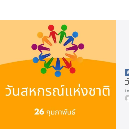
arch
r:
ส
1 