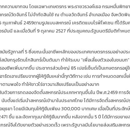
จากความยากจน โดยเฉพาะเกษตรกร พระราชวรวงค์เธอ กรมหมื่นพิทยา
หกรณ์วัดจันทร์ ไม่จำกัดสินใช้ ณ ตำบลวัดจันทร์ อำเภอเมือง จังหวั
6 กุมภาพันธ์ 2459ตามรูปแบบสหกรณ์ เครดิตแบบไรฟ์ไฟเซน ที่ได้รับความ
นี และเมื่อวันที่ 9 ตุลาคม 2527 ที่ประชุมคณะรัฐมนตรีมีมติกำหนดให้ว
ัฐกาลที่ 5 ซึ่งขณะนั้นอาชีพหลักของประเทศเกษตรกรรมอย่างประเท
ต่สมัยกรุงรัตนโกสินทร์เป็นต้นมา ทำให้ระบบ “เพื่อเลี้ยงตัวเองในชนบท”
องชีพเพิ่มมากขึ้น ประชากรส่วนใหญ่ 85 เปอร์เซ็นต์เป็นเกษตรกรอยู่
อารัดเอาเปรียบจากผู้ให้กู้ยืมเหล่านี้ทุกวิถีทาง เช่น การกำหนดดอกเบี้
ดเอาตามพอใจ ทำให้ชาวไร่ชาวนาเสียเปรียบเป็นอย่างมาก
ด้วยการทดลองจัดตั้งสหกรณ์ประเภทหาทุนขึ้นใน ปีพ.ศ.2459 การจัด
ปี นับตั้งแต่เริ่มนำสหกรณ์เข้ามาในประเทศไทย ได้มีการจัดตั้งสหกรณ์ประ
ะอยุธยา โดยมีเงินทุนให้กู้ยืมเพียง 300,000 บาทเศษ เมื่อเป็นที่ประจักษ
 ขึ้น และจัดหาทุนมาให้กู้ยืมมากขึ้น หลังจากนั้น 5 ปี ได้มีการขยายส
์จึงได้ขยายตัวอย่างรวดเร็ว เพราะรัฐบาลมีนโยบายส่งเสริมสหกรณ์ ม