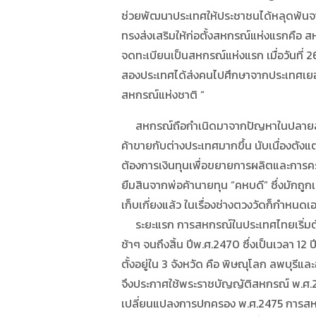
ช่วยพัฒนาประเทศให้ประชาชนได้หลุดพ้น
ทรงส่งเสริมให้ก่อตั้งสหกรณ์แห่งแรกคือ ส
จดทะเบียนเป็นสหกรณ์แห่งแรก เมื่อวันที่ 2
สองประเทศได้ส่งคนไปศึกษาจากประเทศเยอรมัน
สหกรณ์แห่งชาติ “
สหกรณ์ถือกำเนิดมาจากปัญหาในปลายสมัยร
ค้าขายกับต่างประเทศมากขึ้น นับเนื่องตังแ
ต้องการเงินทุนเพื่อขยายการผลิตและการคร
ยืมสินจากพ่อค้านายทุน “คหบดี” ซึ่งมักถูกเ
เก็บเกี่ยงแล้ว ในเรื่องช่างตวงวัดก็กำหน
ระยะแรก การสหกรณ์ในประเทศไทยเริ่มต้น
ช้าๆ จนถึงสิ้น ปีพ.ศ.2470 ซึ่งเป็นเวลา 12 
ตั้งอยู่ใน 3 จังหวัด คือ พิษณุโลก ลพบุรีแล
จึงประกาศใช้พระราชบัญญัติสหกรณ์ พ.ศ.2471
เปลี่ยนแปลงการปกครอง พ.ศ.2475 การสหกรณ