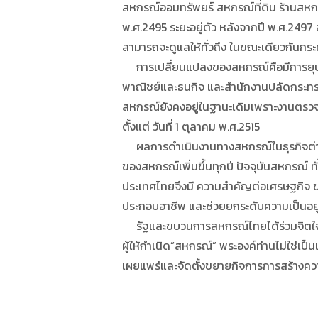
สหกรณ์ออมทรัพยร์ สหกรณ์ที่ดิน ร้านสหก
พ.ศ.2495 ระยะอยู่ตัว หลังจากปี พ.ศ.249
สามารถจะดูแลให้ทั่วถึง ในขณะเดียวกันกร
การเปลี่ยนแปลงของสหกรณ์คือมีการยุบกระ
พาณิชย์และธนกิจ และสำนักงานปลัดกระทร
สหกรณ์ยังคงอยู่ในฐานะเดิมเพราะงานตร
ตั้งแต่ วันที่ 1 ตุลาคม พ.ศ.2515
ผลการดำเนินงานทางสหกรณ์ในธุรกิจต่างๆ 
ของสหกรณ์เพิ่มขึ้นทุกปี ปัจจุบันสหกรณ์
ประเทศไทยจึงมี ความสำคัญต่อเศรษฐกิจ 
ประกอบอาชีพ และช่วยยกระดับความเป็นอยู่
รัฐและขบวนการสหกรณ์ไทยได้ร่วมจิตใจจัดง
ผู้ให้กำเนิด”สหกรณ์” พระองค์ท่านไม่ใช่เป็
เผยแพร่และจัดตั้งขยายกิจการการสร้างความ