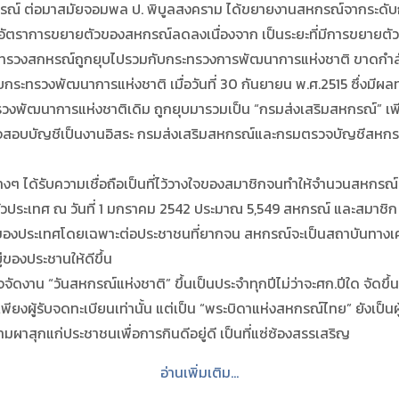
รณ์ ต่อมาสมัยจอมพล ป. พิบูลสงคราม ได้ขยายงานสหกรณ์จากระดับกรม
7 อัตราการขยายตัวของสหกรณ์ลดลงเนื่องจาก เป็นระยะที่มีการขยายต
ะทรวงสกหรณ์ถูกยุบไปรวมกับกระทรวงการพัฒนาการแห่งชาติ ขาดกำลังเจ้
ทรวงพัฒนาการแห่งชาติ เมื่อวันที่ 30 กันยายน พ.ศ.2515 ซึ่งมีผ
วงพัฒนาการแห่งชาติเดิม ถูกยุบมารวมเป็น “กรมส่งเสริมสหกรณ์” 
วจสอบบัญชีเป็นงานอิสระ กรมส่งเสริมสหกรณ์และกรมตรวจบัญชีสหก
ได้รับความเชื่อถือเป็นที่ไว้วางใจของสมาชิกจนทำให้จำนวนสหกรณ์
 ทั่วประเทศ ณ วันที่ 1 มกราคม 2542 ประมาณ 5,549 สหกรณ์ และสมาช
ของประเทศโดยเฉพาะต่อประชาชนที่ยากจน สหกรณ์จะเป็นสถาบันทางเศ
ของประชานให้ดีขึ้น
าน “วันสหกรณ์แห่งชาติ” ขึ้นเป็นประจำทุกปีไม่ว่าจะศก.ปีใด จัดขึ้
นเพียงผู้รับจดทะเบียนเท่านั้น แต่เป็น “พระบิดาแห่งสหกรณ์ไทย” ยังเป
ผาสุกแก่ประชาชนเพื่อการกินดีอยู่ดี เป็นที่แซ่ซ้องสรรเสริญ
อ่านเพิ่มเติม...