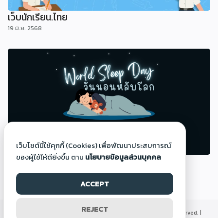
เว็บนักเรียน.ไทย
19 มิ.ย. 2568
เว็บไซต์นี้ใช้คุกกี้ (Cookies) เพื่อพัฒนาประสบการณ์
ของผู้ใช้ให้ดียิ่งขึ้น ตาม
นโยบายข้อมูลส่วนบุคคล
วันนอนหลับโลก (World Sleep Day)
14 มี.ค. 2568
ACCEPT
REJECT
©2000-2026 Thaigoodview.com, All rights reserved. |