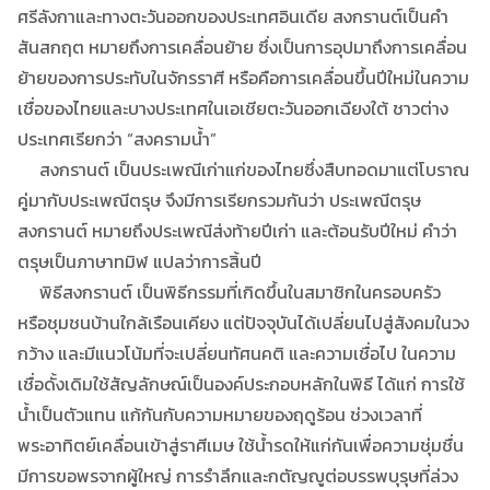
ศรีลังกาและทางตะวันออกของประเทศอินเดีย สงกรานต์เป็นคำ
สันสกฤต หมายถึงการเคลื่อนย้าย ซึ่งเป็นการอุปมาถึงการเคลื่อน
ย้ายของการประทับในจักรราศี หรือคือการเคลื่อนขึ้นปีใหม่ในความ
เชื่อของไทยและบางประเทศในเอเชียตะวันออกเฉียงใต้ ชาวต่าง
ประเทศเรียกว่า “สงครามน้ำ”
สงกรานต์ เป็นประเพณีเก่าแก่ของไทยซึ่งสืบทอดมาแต่โบราณ
คู่มากับประเพณีตรุษ จึงมีการเรียกรวมกันว่า ประเพณีตรุษ
สงกรานต์ หมายถึงประเพณีส่งท้ายปีเก่า และต้อนรับปีใหม่ คำว่า
ตรุษเป็นภาษาทมิฬ แปลว่าการสิ้นปี
พิธีสงกรานต์ เป็นพิธีกรรมที่เกิดขึ้นในสมาชิกในครอบครัว
หรือชุมชนบ้านใกล้เรือนเคียง แต่ปัจจุบันได้เปลี่ยนไปสู่สังคมในวง
กว้าง และมีแนวโน้มที่จะเปลี่ยนทัศนคติ และความเชื่อไป ในความ
เชื่อดั้งเดิมใช้สัญลักษณ์เป็นองค์ประกอบหลักในพิธี ได้แก่ การใช้
น้ำเป็นตัวแทน แก้กันกับความหมายของฤดูร้อน ช่วงเวลาที่
พระอาทิตย์เคลื่อนเข้าสู่ราศีเมษ ใช้น้ำรดให้แก่กันเพื่อความชุ่มชื่น
มีการขอพรจากผู้ใหญ่ การรำลึกและกตัญญูต่อบรรพบุรุษที่ล่วง