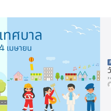
arch
r:
ส
3 