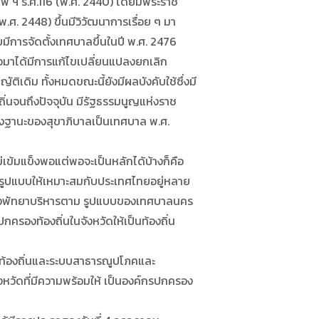
เทพ ฯ ร.ศ.116 (พ.ศ. 2440) โดยมีพระราช
ศ. 2448) ขึ้นมีวิวัฒนาการเรื่อย ๆ มา
ีการจัดตั้งเทศบาลขึ้นในปี พ.ศ. 2476
มาได้มีการแก้ไขเปลี่ยนแปลงยกเลิก
ดิม ทั้งหมดขณะนี้ยังมีผลบังคับใช้ซึ่งมี
่นจนถึงปัจจุบัน มีรัฐธรรมนูญแห่งราช
งฐานะของสุขาภิบาลเป็นเทศบาล พ.ศ.
ข้มแข็งพอแต่พอจะเป็นหลักได้บ้างก็คือ
รูปแบบให้เหมาะสมกับประเทศไทยอยู่หลาย
เมืองพัทยาบริหารตาม รูปแบบของเทศบาลนคร
รองท้องถิ่นในจังหวัดให้เป็นท้องถิ่น
ท้องถิ่นและระบบสาธารณูปโภคและ
งหวัดที่มีความพร้อมให้ เป็นองค์กรปกครอง