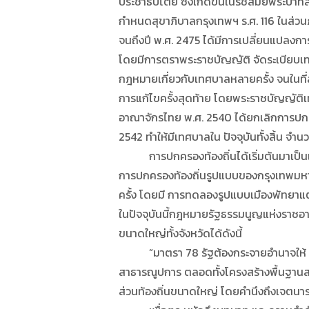
ประชาธิปไตย ซึ่งเกิดขึ้นในรัชสมัยพระบาทส
กำหนดสุขาภิบาลกรุงเทพฯ ร.ศ. 116 ในส่วนภ
จนถึงปี พ.ศ. 2475 ได้มีการเปลี่ยนแปลงก
โดยมีการตราพระราชบัญญัติ จัดระเบียบเท
กฎหมายเกี่ยวกับเทศบาลหลายครั้ง จนในที่
การแก้ไขครั้งสุดท้าย โดยพระราชบัญญัติเ
อาณาจักรไทย พ.ศ. 2540 ได้ยกเลิกการปกค
2542 ทำให้มีเทศบาลใน ปัจจุบันทั้งสิ้น จำนว
การปกครองท้องถิ่นได้เริ่มต้นมาเป็นเวลา
การปกครองท้องถิ่นรูปแบบของกรุงเทพมหาน
ครั้ง โดยมี การทดลองรูปแบบเมืองพัทยาแ
ในปัจจุบันนี้กฎหมายรัฐธรรมนูญแห่งราชอา
ขนาดใหญ่ทั้งจังหวัดได้ดังนี้
“มาตรา 78 รัฐต้องกระจายอำนาจให้ ท้อง
สาธารณูปการ ตลอดทั้งโครงสร้างพื้นฐานสาร
ส่วนท้องถิ่นขนาดใหญ่ โดยคำนึงถึงเจตนาร