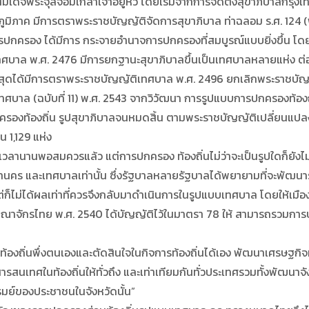
มเด็จพระจุลจอมเกล้าเจ้าอยู่หัว โดยเริ่มจากการจัดตั้งสุขาภิบาลกรุง
ูมิภาค มีการตราพระราชบัญญัติจัดการสุขาภิบาล ท่าฉลอม ร.ศ. 124 (พ.
ารปกครอง ได้มีการ กระจายอำนาจการปกครองที่สมบูรณ์แบบยิ่งขึ้น โดยม
ศบาล พ.ศ. 2476 มีการยกฐานะสุขาภิบาลขึ้นเป็นเทศบาลหลายแห่ง ต่อ
สุดได้มีการตราพระราชบัญญัติเทศบาล พ.ศ. 2496 ยกเลิกพระราชบัญญัติเ
ทศบาล (ฉบับที่ 11) พ.ศ. 2543 จากวิวัฒนา การรูปแบบการปกครองท้องถิ
รองท้องถิ่น รูปสุขาภิบาลจนหมดสิ้น ตามพระราชบัญญัติเปลี่ยนแปล
น 1,129 แห่ง
นานพอสมควรแล้ว แต่การปกครอง ท้องถิ่นไม่ว่าจะเป็นรูปใดก็ยังไม่เ
คร และเทศบาลเท่านั้น ซึ่งรัฐบาลหลายรัฐบาลได้พยายามที่จะพัฒนา
ต่ก็ไม่ได้ผลเท่าที่ควรจึงกลับมาดำเนินการในรูปแบบเทศบาล โดยให้
ณาจักรไทย พ.ศ. 2540 ได้บัญญัติไว้ในมาตรา 78 ให้ สามารถรวมการปกค
ถิ่นพึ่งตนเองและตัดสินใจในกิจการท้องถิ่นได้เอง พัฒนาเศรษฐกิจ
สนเทศในท้องถิ่นให้ทั่วถึง และเท่าเทียมกันทั่วประเทศรวมทั้งพัฒนาจั
มย์ของประชาชนในจังหวัดนั้น”