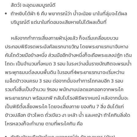
สัตว์) จะอุดมสมบูรณ์ดี
ถ้าหยิบได้ผ้า 6 คืบ พยากรณ์ว่า น้ำจะน้อย นาในที่ลุ่มจะได้ผล
บริบูรณ์ดี แต่นาในที่ดอนจะเสียหายไม่ได้ผลเต็มที่
หลังจากทำการเสี่ยงทายผ้านุ่งแล้ว ก็จะเริ่มเคลื่อนขบวน
ประกอบพิธีจรดพระนังคัลแรกนาขวัญ โดยพระยาแรกนาจับหาง
คันไถด้วยมือข้างหนี่ง ส่วนมืออีกข้างหนึ่งก็จะถือพระแสงปฏัก เดิน
ไถดะ เป็นจำนวนทั้งหมด 3 รอบ ในระหว่างนั้นราชบัณฑิตจะพรมน้ำ
พระพุทธมนต์ลงบนพื้นดิน ในรอบที่4พระยาแรกนาจะเริ่มหว่าน
เมล็ดข้าวจนครบ 3 รอบ ต่อจากนั้นจะทำการไถกลบอีก 3 รอบ
รวมทั้งสิ้นเป็นจำนวน 9รอบ พนักงานปลดแอกออกจากพระโค
พระยาแรกนา พร้อมเทพี กลับไปโรงพิธีพราหมณ์ หลังจากนั้นจะ
เป็นพิธีตั้งเลี้ยงพระโค โดยจะเสี่ยงทาย ของกิน 7 สิ่ง อันได้แก่
ข้าวเปลือก ข้าวโพด ถั่วเขียว งา เหล้า น้ำ และหญ้า ถ้าโคกินสิ่งใด
โหรหลวงก็จะทำนาย ตามที่พระโคกิน คือ
ถ้ากินข้าวหรือข้าวโพด พยากรณ์ว่า ธัญญาหาร (ข้าว)