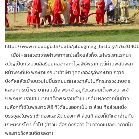
https://www.moac.go.th/data/ploughing_history/l/6204
เมื่อโหรหลวงถวายคำพยากรณ์เสร็จแล้วก็จะแห่พระยาแรกนา
ขวัญเป็นกระบวนอิสริยยศออกจากโรงพิธีพราหมณ์ผ่านพลับพลา
หน้าพระที่นั่ง พระยาแรกนาเข้าเฝ้าทูลละอองธุลีพระบาท ถวาย
บังคัลแล้วเข้าขบวนไปขึ้นรถยนต์หลวงกลับไปที่กระทรวงเกษตร
และสหกรณ์ พระบาทสมเด็จ พระเจ้าอยู่หัวและสมเด็จพระนางเจ้า
ฯ พระบรมราชชินีนาถเสด็จพระราชดำเนินกลับ หลังจากนั้นข้าว
เปลือกที่ใช้ในพระราชพิธี ที่ได้แบ่งออกเป็น ๒ ส่วน คือส่วนหนึ่ง
บรรจุลงในพระเช้าทองและเงินของเทพี ส่วนที่ สองก็ให้แจกจ่ายกับ
เกษตรกรโดยทั่วไป (ข้าวเปลือกดังกล่าวนำมาจากแปลงนาภายใน
พระราชวังสวนจิตรลดา)