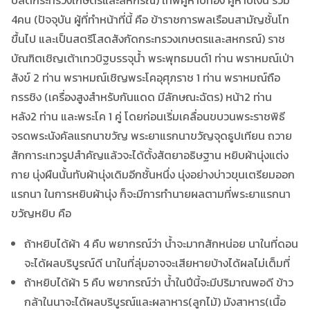
4คน (ปัจจุบัน ผู้ที่ทำหน้าที่นี้ คือ ข้าราชการพลเรือนสามัญชั้นโท
ขื้นไป และเป็นสตรีโสดสังกัดกระทรวงเกษตรและสหกรณ์) ราช
บัณฑิตเชิญเต้าเทวบิฐบรรจุน้ำ พระพุทธมนต์1 ท่าน พราหมณ์เป่า
สังข์ 2 ท่าน พราหมณ์เชิญพระโคอุศุภราช 1 ท่าน พราหมณ์ถือ
กรรชิง (เครื่องสูงสำหรับกันแดด มีลักษณะฉัตร) หน้า2 ท่าน
หลัง2 ท่าน และพระโค 1 คู่ โดยก่อนเริ่มเคลื่อนขบวนพระราชพิธี
จรดพระนังคัลแรกนาขวัญ พระยาแรกนาขวัญจุดธูปเทียน ถวาย
สักการะเทวรูปสำคัญแล้วจะได้ตั้งสัตยาอธิษฐาน หยิบผ้านุ่งแต่ง
กาย นุ่งผืนนั้นทับผ้านุ่งเดิมอีกชั้นหนึ่ง นุ่งอย่างบ่าวขุนเตรียมออก
แรกนา ในการหยิบผ้านุ่ง ก็จะมีการทำนายผลตามที่พระยาแรกนา
ขวัญหยิบ คือ
ถ้าหยิบได้ผ้า 4 คืบ พยากรณ์ว่า น้ำจะมากสักหน่อย นาในที่ดอน
จะได้ผลบริบูรณ์ดี นาในที่ลุ่มอาจจะเสียหายบ้างได้ผลไม่เต็มที่
ถ้าหยิบได้ผ้า 5 คืบ พยากรณ์ว่า น้ำในปีนี้จะมีปริมาณพอดี ข้าว
กล้าในนาจะได้ผลบริบูรณ์และผลาหาร(ลูกไม้) มังสาหาร(เนื้อ