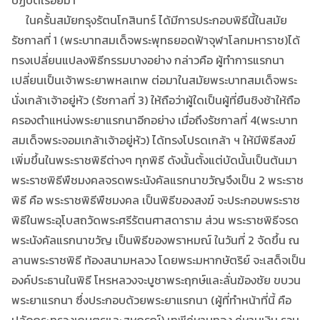
ในครั้นสมัยกรุงรัตนโกสินทร์ ได้มีการประกอบพิธีนี้ในสมัย
รัชกาลที่ 1 (พระบาทสมเด็จพระพุทธยอดฟ้าจุฬาโลกมหาราช)ได้
ทรงเปลี่ยนแปลงพิธีกรรมบางอย่าง กล่าวคือ ผู้ทำการแรกนา
เปลี่ยนเป็นเจ้าพระยาพหลเทพ ต่อมาในสมัยพระบาทสมเด็จพระ
นั่งเกล้าเจ้าอยู่หัว (รัชกาลที่ 3) ให้ถือว่าผู้ใดเป็นผู้ที่ยืนชิงช้าให้ถือ
ครองตำแหน่งพระยาแรกนาอีกอย่าง เมื่อถึงรัชกาลที่ 4(พระบาท
สมเด็จพระจอมเกล้าเจ้าอยู่หัว) ได้ทรงโปรดเกล้า ฯ ให้มีพิธีสงฆ์
เพิ่มขึ้นในพระราชพิธีต่างๆ ทุกพิธี ดังนั้นตั้งแต่บัดนั้นเป็นต้นมา
พระราชพิธีพืชมงคลจรดพระนังคัลแรกนาขวัญจึงเป็น 2 พระราช
พิธี คือ พระราชพิธีพืชมงคล เป็นพิธีของสงฆ์ จะประกอบพระราช
พิธีในพระอุโบสถวัดพระศรีรัตนศาสดาราม ส่วน พระราชพิธีจรด
พระนังคัลแรกนาขวัญ เป็นพิธีของพราหมณ์ ในวันที่ 2 จัดขึ้น ณ
ลานพระราชพิธี ท้องสนามหลวง โดยพระมหากษัตริย์ จะเสด็จเป็น
องค์ประธานในพิธี โหรหลวงจะบูชาพระฤกษ์และลั่นฆ้องชัย ขบวน
พระยาแรกนา ซึ่งประกอบด้วยพระยาแรกนา (ผู้ที่ทำหน้าที่นี้ คือ
ปลัดกระทรวงเกษตรและสหกรณ์) เทพีคู่หาบทอง คู่หาบเงิน รวม