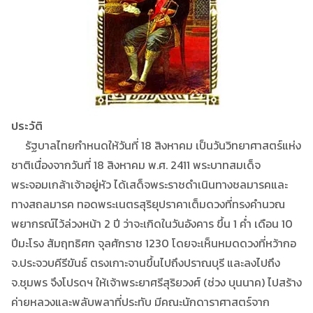
ประวัติ
รัฐบาลไทยกำหนดให้วันที่ 18 สิงหาคม เป็นวันวิทยาศาสตร์แห่ง
ชาติเนื่องจากวันที่ 18 สิงหาคม พ.ศ. 2411 พระบาทสมเด็จ
พระจอมเกล้าเจ้าอยู่หัว ได้เสด็จพระราชดำเนินทางชลมารคและ
ทางสถลมารค ทอดพระเนตรสุริยุปราคาเต็มดวงที่ทรงคำนวณ
พยากรณ์ไว้ล่วงหน้า 2 ปี ว่าจะเกิดในวันอังคาร ขึ้น 1 ค่ำ เดือน 10
ปีมะโรง สัมฤทธิศก จุลศักราช 1230 โดยจะเห็นหมดดวงที่หว้ากอ
จ.ประจวบคีรีขันธ์ ตรงเกาะจานขึ้นไปถึงปราณบุรี และลงไปถึง
จ.ชุมพร จึงโปรดฯ ให้เจ้าพระยาศรีสุริยวงศ์ (ช่วง บุนนาค) ไปสร้าง
ค่ายหลวงและพลับพลาที่ประทับ มีคณะนักดาราศาสตร์จาก