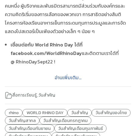
คนหนึ่ง ผู้บริจาคและพันธมิตรสามารถมีส่วนร่วมกับองค์กรและ
ความคิดริเริ่มของการเลือกของพวกเขา การสาธิตอย่างสันติ
โครงการห้องเรียนอาหารเย็นการระดมทุนการประมูลและการจัด
แสดงโปสเตอร์เป็นเพียงตัวอย่างเล็ก ๆ น้อย ๆ
เชื่อมต่อกับ World Rhino Day ได้ที่
facebook.com/WorldRhinoDay
และติดตามเราได้ที่
@ RhinoDaySept22 !
อ่านเพิ่มเติม...
สื่อการเรียนรู้
,
วันสำคัญ
rhino
WORLD RHINO DAY
วันสำคัญ
วันสำคัญของไทย
วันสำคัญสากล
วันสำคัญเดือนกรกฎาคม
วันสำคัญเดือนกันยายน
วันสำคัญเดือนกุมภาพันธ์