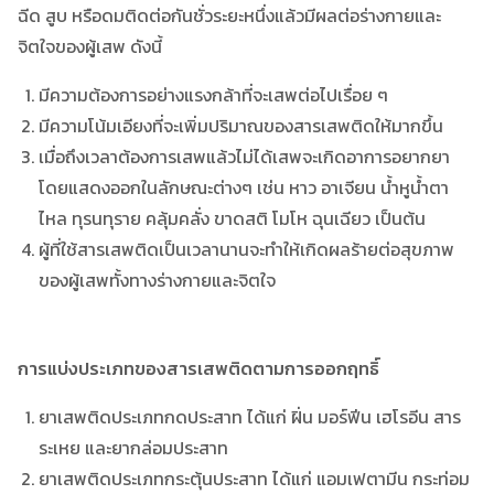
ฉีด สูบ หรือดมติดต่อกันชั่วระยะหนึ่งแล้วมีผลต่อร่างกายและ
จิตใจของผู้เสพ ดังนี้
มีความต้องการอย่างแรงกล้าที่จะเสพต่อไปเรื่อย ๆ
มีความโน้มเอียงที่จะเพิ่มปริมาณของสารเสพติดให้มากขึ้น
เมื่อถึงเวลาต้องการเสพแล้วไม่ได้เสพจะเกิดอาการอยากยา
โดยแสดงออกในลักษณะต่างๆ เช่น หาว อาเจียน น้ำหูน้ำตา
ไหล ทุรนทุราย คลุ้มคลั่ง ขาดสติ โมโห ฉุนเฉียว เป็นต้น
ผู้ที่ใช้สารเสพติดเป็นเวลานานจะทำให้เกิดผลร้ายต่อสุขภาพ
ของผู้เสพทั้งทางร่างกายและจิตใจ
การแบ่งประเภทของสารเสพติดตามการออกฤทธิ์
ยาเสพติดประเภทกดประสาท ได้แก่ ฝิ่น มอร์ฟีน เฮโรอีน สาร
ระเหย และยากล่อมประสาท
ยาเสพติดประเภทกระตุ้นประสาท ได้แก่ แอมเฟตามีน กระท่อม