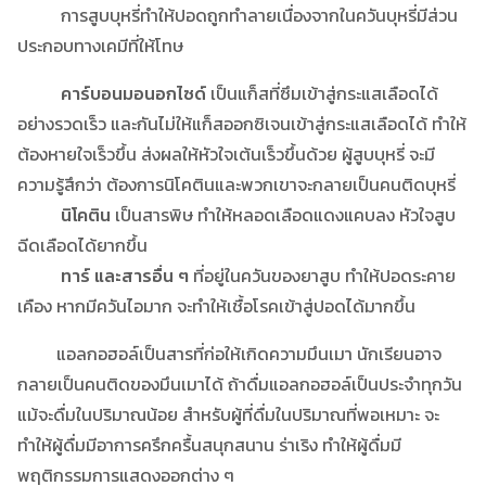
การสูบบุหรี่ทำให้ปอดถูกทำลายเนื่องจากในควันบุหรี่มีส่วน
ประกอบทางเคมีที่ให้โทษ
คาร์บอนมอนอกไซด์
เป็นแก็สที่ซึมเข้าสู่กระแสเลือดได้
อย่างรวดเร็ว และกันไม่ให้แก็สออกซิเจนเข้าสู่กระแสเลือดได้ ทำให้
ต้องหายใจเร็วขึ้น ส่งผลให้หัวใจเต้นเร็วขึ้นด้วย ผู้สูบบุหรี่ จะมี
ความรู้สึกว่า ต้องการนิโคตินและพวกเขาจะกลายเป็นคนติดบุหรี่
นิโคติน
เป็นสารพิษ ทำให้หลอดเลือดแดงแคบลง หัวใจสูบ
ฉีดเลือดได้ยากขึ้น
ทาร์ และสารอื่น ๆ
ที่อยู่ในควันของยาสูบ ทำให้ปอดระคาย
เคือง หากมีควันไอมาก จะทำให้เชื้อโรคเข้าสู่ปอดได้มากขึ้น
แอลกอฮอล์เป็นสารที่ก่อให้เกิดความมึนเมา นักเรียนอาจ
กลายเป็นคนติดของมึนเมาได้ ถ้าดื่มแอลกอฮอล์เป็นประจำทุกวัน
แม้จะดื่มในปริมาณน้อย สำหรับผู้ที่ดื่มในปริมาณที่พอเหมาะ จะ
ทำให้ผู้ดื่มมีอาการครึกครื้นสนุกสนาน ร่าเริง ทำให้ผู้ดื่มมี
พฤติกรรมการแสดงออกต่าง ๆ