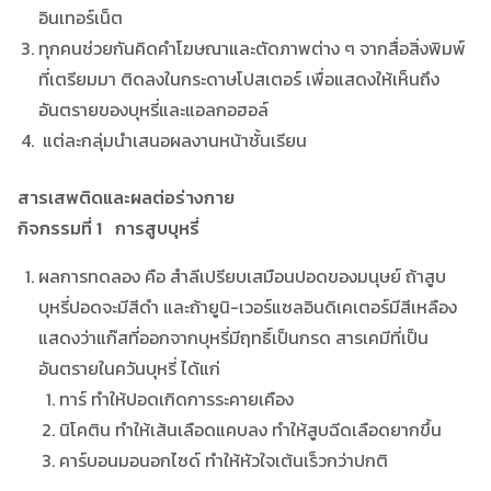
อินเทอร์เน็ต
ทุกคนช่วยกันคิดคำโฆษณาและตัดภาพต่าง ๆ จากสื่อสิ่งพิมพ์
ที่เตรียมมา ติดลงในกระดาษโปสเตอร์ เพื่อแสดงให้เห็นถึง
อันตรายของบุหรี่และแอลกอฮอล์
แต่ละกลุ่มนำเสนอผลงานหน้าชั้นเรียน
สารเสพติดและผลต่อร่างกาย
กิจกรรมที่ 1 การสูบบุหรี่
ผลการทดลอง คือ สำลีเปรียบเสมือนปอดของมนุษย์ ถ้าสูบ
บุหรี่ปอดจะมีสีดำ และถ้ายูนิ-เวอร์แซลอินดิเคเตอร์มีสีเหลือง
แสดงว่าแก๊สที่ออกจากบุหรี่มีฤทธิ์เป็นกรด สารเคมีที่เป็น
อันตรายในควันบุหรี่ ได้แก่
ทาร์ ทำให้ปอดเกิดการระคายเคือง
นิโคติน ทำให้เส้นเลือดแคบลง ทำให้สูบฉีดเลือดยากขึ้น
คาร์บอนมอนอกไซด์ ทำให้หัวใจเต้นเร็วกว่าปกติ