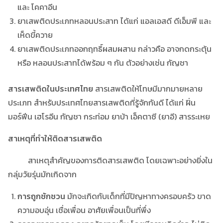
และ โคคาอีน
ยาเสพติดประเภทหลอนประสาท ได้แก่ แอลเอสดี ดีเอ็มพี และ
เห็ดขี้ควาย
ยาเสพติดประเภทออกฤทธิ์ผสมผสาน กล่าวคือ อาจกดกระตุ้น
หรือ หลอนประสาทได้พร้อม ๆ กัน ตัวอย่างเช่น กัญชา
สารเสพติดในประเทศไทย
สารเสพติดให้โทษมีมากมายหลาย
ประเภท สำหรับประเทศไทยสารเสพติดที่รู้จักกันดี ได้แก่ ฝิ่น
มอร์ฟีน เฮโรอีน กัญชา กระท่อม ยาบ้า เอ็คตาซี (ยาอี) สารระเหย
สาเหตุที่ทำให้ติดสารเสพติด
สาเหตุสำคัญของการติดสารเสพติด โดยเฉพาะอย่างยิ่งใน
กลุ่มวัยรุ่นมักเกิดจาก
การถูกชักชวน
มักจะเกิดกับเด็กที่มีปัญหาทางครอบครัว ขาด
ความอบอุ่น เชื่อเพื่อน อาศัยเพื่อนเป็นที่พึ่ง