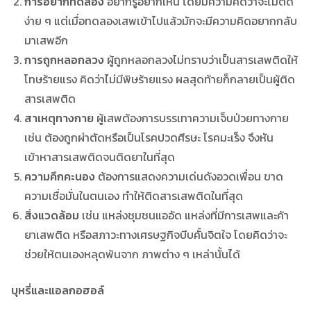
การอยากทดลอง
อยากรู้อยากเห็น โดยมีความคิดว่าจะไม่ติด
ง่าย ๆ แต่เมื่อทดลองเสพเข้าไปแล้วมักจะมีความคิดอยากกลับ
มาเสพอีก
การถูกหลอกลวง
ผู้ถูกหลอกลวงไม่ทราบว่าเป็นสารเสพติดให้
โทษร้ายแรง คิดว่าไม่มีพิษร้ายแรง ผลสุดท้ายก็กลายเป็นผู้ติด
สารเสพติด
สาเหตุทางกาย
ผู้เสพต้องการบรรเทาความเจ็บป่วยทางกาย
เช่น ต้องถูกผ่าตัดหรือเป็นโรคปวดศีรษะ โรคมะเร็ง จึงหัน
เข้าหาสารเสพติดจนติดยาในที่สุด
ความคึกคะนอง
ต้องการแสดงความเด่นดังอวดเพื่อน ขาด
ความเชื่อมั่นในตนเอง ทำให้ติดสารเสพติดในที่สุด
สิ่งแวดล้อม
เช่น แหล่งชุมชนแออัด แหล่งที่มีการเสพและค้า
ยาเสพติด หรือสภาวะทางเศรษฐกิจบีบคั้นจิตใจ โดยคิดว่าจะ
ช่วยให้ตนเองหลุดพ้นจาก ภาพต่าง ๆ เหล่านั้นได้
บุหรี่และแอลกอฮอล์