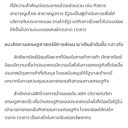
ที่มีความสำคัญต่อประชาชนโดยส่วนรวม เช่น กิจการ
สาธารณูปโภค สาธารณูปการ รัฐจะเป็นผู้ดำเนินการเพื่อให้
บริการกับประชาชนเอง (กลไกรัฐ) แต่กิจการโดยทั่วไปจะปล่อย
ให้เป็นไปตามระบบของกลไกตลาด (ราคา)
แนวคิดทางเศรษฐศาสตร์มีการพัฒนามาเป็นลำดับขั้น
กล่าวคือ
ลัทธิพาณิชย์นิยมคือพวกที่นิยมในการทำการค้า นักพาณิชย์
นิยมมีความเชื่อว่าประเทศจะมีความมั่งคั่งในทางเศรษฐกิจก็ต่อเมื่อ
ประเทศมีดุลการค้าที่เกินดุล โดยสนับสนุนให้รัฐบาลเข้ามามี
บทบาทในการควบคุมและแทรกแซงกิจกรรมทางเศรษฐกิจ
สำนักคลาสสิกโดยการนำของอดัม สมิท (บิดาแห่งวิชา
เศรษฐศาสตร์) เชื่อว่าเศรษฐกิจของประเทศจะมั่งคั่งก็ต่อเมื่อรัฐไม่
เข้ามาแทรกแซงในกิจกรรมทางเศรษฐกิจ โดยปล่อยให้กลไก
ตลาด (ราคา) เป็นกลไกในการจัดสรรทรัพยากร