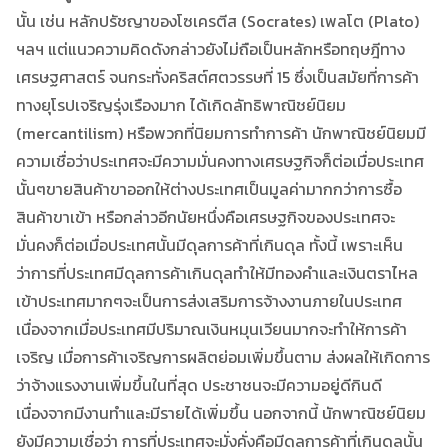
นั้น เช่น หลักปรัชญาของโซเครตีส (Socrates) เพลโต (Plato)
ฯลฯ แต่แนวความคิดดังกล่าวยังไม่ถือเป็นหลักหรือทฤษฎีทาง
เศรษฐศาสตร์ จนกระทั่งคริสต์ศตวรรษที่ 15 ซึ่งเป็นสมัยที่การค้า
ทางยุโรปเจริญรุ่งเรืองมาก ได้เกิดลัทธิพาณิชย์นิยม
(mercantilism) หรือพวกที่นิยมการทำการค้า นักพาณิชย์นิยมมี
ความเชื่อว่าประเทศจะมีความมั่นคงทางเศรษฐกิจก็ต่อเมื่อประเทศ
นั้นๆขายสินค้าขาออกให้ต่างประเทศเป็นมูลค่ามากกว่าการซื้อ
สินค้าขาเข้า หรือกล่าวอีกนัยหนึ่งคือเศรษฐกิจของประเทศจะ
มั่นคงก็ต่อเมื่อประเทศนั้นมีดุลการค้าที่เกินดุล ทั้งนี้ เพราะเห็น
ว่าการที่ประเทศมีดุลการค้าเกินดุลทำให้มีทองคำและเงินตราไหล
เข้าประเทศมากๆจะเป็นการส่งเสริมการจ้างงานภายในประเทศ
เนื่องจากเมื่อประเทศมีปริมาณเงินหมุนเวียนมากจะทำให้การค้า
เจริญ เมื่อการค้าเจริญการผลิตย่อมเพิ่มขึ้นตาม ส่งผลให้เกิดการ
ว่าจ้างแรงงานเพิ่มขึ้นในที่สุด ประชาชนจะมีความอยู่ดีกินดี
เนื่องจากมีงานทำและมีรายได้เพิ่มขึ้น นอกจากนี้ นักพาณิชย์นิยม
ยังมีความเชื่อว่า การที่ประเทศจะมั่งคั่งคือมีดุลการค้าที่เกินดุลนั้น