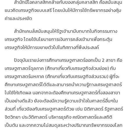
สำนักนีโอคลาสสิกคล้ายกับของกลุ่มคลาสสิก คือสนับสนุน
แนวคิดเศรษฐกิจแบบเสรี โดยเน้นให้มีการใช้ทรัพยากรอย่างคุ้ม
ค่าและประหยัด
สำนักเคนส์สนับสนุนให้รัฐเข้ามามีบทบาทในกิจกรรมทาง
เศรษฐกิจ โดยใช้นโยบายการเงินการคลังเข้ามาเพื่อกระตุ้น
เศรษฐกิจให้มีการขยายตัวไปในทิศทางที่พึงประสงค์
ปัจจุบันเราแบ่งการศึกษาเศรษฐศาสตร์ออกเป็น 2 สาขา คือ
เศรษฐศาสตร์จุลภาค (ศึกษาเกี่ยวกับเศรษฐกิจส่วนย่อย) กับ
เศรษฐศาสตร์มหภาค (ศึกษาเกี่ยวกับเศรษฐกิจส่วนรวม) ผู้ที่จะ
ศึกษาเศรษฐศาสตร์ได้ดีและสามารถนำความรู้ทางเศรษฐศาสตร์
ไปใช้ให้เกิดผล นอกจากจะต้องศึกษาเศรษฐศาสตร์ทั้งสองสาขา
เป็นอย่างดีแล้ว ยังจะต้องมีความรู้ความเข้าใจในศาสตร์อื่นๆใน
ส่วนที่ เกี่ยวข้องกับเศรษฐศาสตร์ด้วย เช่น นิติศาสตร์ รัฐศาสตร์
จิตวิทยา ประวัติศาสตร์ บริหารธุรกิจ คณิตศาสตร์และสถิติ
เป็นต้น และจากความไม่สมดุลระหว่างปริมาณทรัพยากรของโลก