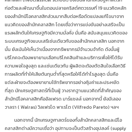
ก่อตัวและพัฒนาขึ้นในตอนปลายคริสต์ศตวรรษที่ 19 แนวคิดหลัก
ของสำนักนีโอคลาสสิกส่วนมากสืบต่อหรือดัดแปลงแก้ไขมาจาก
แนวคิดของสำนักคลาสสิก โดยเชื่อว่าการแข่งขันอย่างเสรีจะเป็น
แรงผลักดันให้เศรษฐกิจมีความมั่งคั่ง นั่นคือ สนับสนุนแนวคิดของ
ระบบเศรษฐกิจแบบเสรีเช่นเดียวกับของสำนักคลาสสิก นอกจาก
นั้น ยังเน้นให้เห็นว่าเนื่องจากทรัพยากรมีจำนวนจำกัด ดังนั้นผู้
บริโภคจะต้องพยายามเลือกบริโภคสินค้าและบริการเพื่อให้ได้รับ
ความพอใจสูงสุด และเช่นเดียวกัน ผู้ผลิตจะต้องตัดสินใจเลือกวิธี
การผลิตที่ทำให้เสียต้นทุนต่ำที่สุดหรือให้ได้กำไรสูงสุด นั่นคือ
แต่ละฝ่ายจะต้องพยายามใช้ทรัพยากรอย่างคุ้มค่าและประหยัด
ที่สุด นักเศรษฐศาสตร์ที่เป็นผู้ วางรากฐานแนวคิดที่สำคัญของ
สำนักนีโอคลาสสิกคืออัลเฟรด มาร์แชลล์ นอกจากนี้ ยังมีเลอง
วาลรา ( Walras) วิลเฟรโด พาเรโต (Vilfredo Pareto) ฯลฯ
นอกจากนี้ นักเศรษฐศาสตร์ของทั้งสำนักคลาสสิกและนีโอ
คลาสสิกต่างมีความเชื่อว่า อุปทานจะเป็นตัวสร้างอุปสงค์ (supply