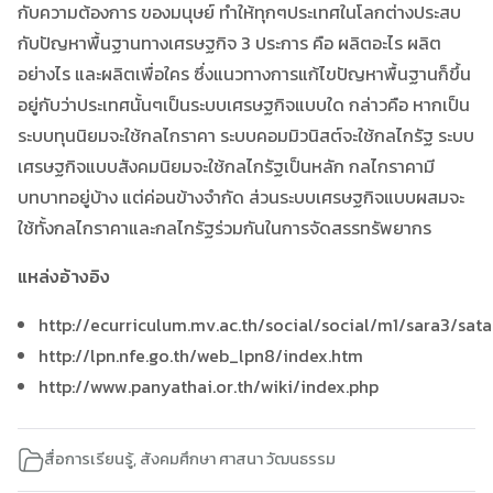
กับความต้องการ ของมนุษย์ ทำให้ทุกๆประเทศในโลกต่างประสบ
กับปัญหาพื้นฐานทางเศรษฐกิจ 3 ประการ คือ ผลิตอะไร ผลิต
อย่างไร และผลิตเพื่อใคร ซึ่งแนวทางการแก้ไขปัญหาพื้นฐานก็ขึ้น
อยู่กับว่าประเทศนั้นๆเป็นระบบเศรษฐกิจแบบใด กล่าวคือ หากเป็น
ระบบทุนนิยมจะใช้กลไกราคา ระบบคอมมิวนิสต์จะใช้กลไกรัฐ ระบบ
เศรษฐกิจแบบสังคมนิยมจะใช้กลไกรัฐเป็นหลัก กลไกราคามี
บทบาทอยู่บ้าง แต่ค่อนข้างจำกัด ส่วนระบบเศรษฐกิจแบบผสมจะ
ใช้ทั้งกลไกราคาและกลไกรัฐร่วมกันในการจัดสรรทรัพยากร
แหล่งอ้างอิง
http://ecurriculum.mv.ac.th/social/social/m1/sara3/sa
http://lpn.nfe.go.th/web_lpn8/index.htm
http://www.panyathai.or.th/wiki/index.php
สื่อการเรียนรู้
,
สังคมศึกษา ศาสนา วัฒนธรรม