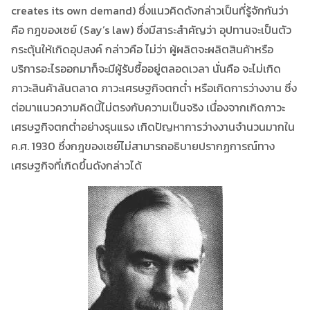
creates its own demand) ซึ่งแนวคิดดังกล่าวเป็นที่รู้จักกันว่า
คือ กฎของเซย์ (Say’s law) ซึ่งมีสาระสำคัญว่า อุปทานจะเป็นตัว
กระตุ้นให้เกิดอุปสงค์ กล่าวคือ ไม่ว่า ผู้ผลิตจะผลิตสินค้าหรือ
บริการอะไรออกมาก็จะมีผู้รับซื้ออยู่ตลอดเวลา นั่นคือ จะไม่เกิด
ภาวะสินค้าล้นตลาด ภาวะเศรษฐกิจตกต่ำ หรือเกิดการว่างงาน ซึ่ง
ต่อมาแนวความคิดนี้ไม่ตรงกับความเป็นจริง เนื่องจากเกิดภาวะ
เศรษฐกิจตกต่ำอย่างรุนแรง เกิดปัญหาการว่างงานจำนวนมากใน
ค.ศ. 1930 ซึ่งกฎของเซย์ไม่สามารถอธิบายปรากฏการณ์ทาง
เศรษฐกิจที่เกิดขึ้นดังกล่าวได้