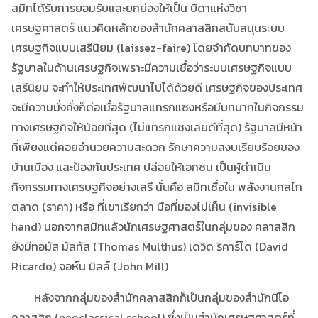
สมิทได้รับการยอมรับและยกย่องให้เป็น บิดาแห่งวิชา
เศรษฐศาสตร์ แนวคิดหลักของสำนักคลาสสิกสนับสนุนระบบ
เศรษฐกิจแบบเสรีนิยม (laissez-faire) โดยจำกัดบทบาทของ
รัฐบาลในด้านเศรษฐกิจเพราะมีความเชื่อว่าระบบเศรษฐกิจแบบ
เสรีนิยม จะทำให้ประเทศพัฒนาไปได้ด้วยดี เศรษฐกิจของประเทศ
จะมีความมั่งคั่งก็ต่อเมื่อรัฐบาลแทรกแซงหรือมีบทบาทในกิจกรรม
ทางเศรษฐกิจให้น้อยที่สุด (ไม่แทรกแซงเลยดีที่สุด) รัฐบาลมีหน้า
ที่เพียงแต่คอยอำนวยความสะดวก รักษาความสงบเรียบร้อยของ
บ้านเมือง และป้องกันประเทศ ปล่อยให้เอกชน เป็นผู้ดำเนิน
กิจกรรมทางเศรษฐกิจอย่างเสรี นั่นคือ สมิทเชื่อใน พลังงานกลไก
ตลาด (ราคา) หรือ ที่เขาเรียกว่า มือที่มองไม่เห็น (invisible
hand) นอกจากสมิทแล้วนักเศรษฐศาสตร์ในกลุ่มของ คลาสสิก
ยังมีทอมัส มัลทัส (Thomas Multhus) เดวิด ริคาร์โด (David
Ricardo) จอห์น มิลล์ (John Mill)
หลังจากกลุ่มของสำนักคลาสสิกก็เป็นกลุ่มของสำนักนีโอ
คลาสสิก (neoclassical school) ซึ่งเป็นสำนักเศรษฐศาสตร์ที่