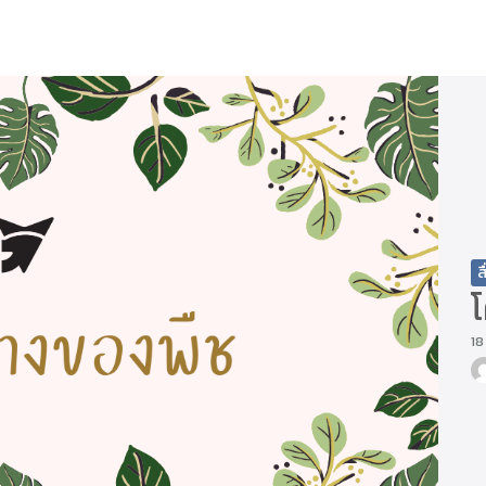
arch
r:
ส
18