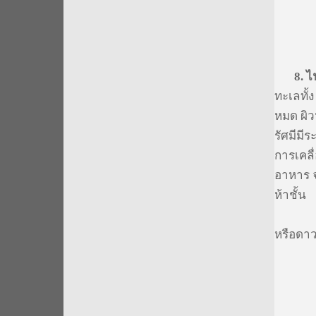
8.
ไ
ทะเลทั้ง
หมด ผิว
รัศมีมี
การเคลื
อาหาร 
ห้าชั้น
8.1 ชั
หรือดาว