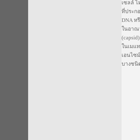
เซลล์ ไม
ที่ประก
DNA หรื
ในอาณาจ
(capsid
ในเมแทบ
เอนไซม
บางชนิด
ไข้เล
ไข้
โรคตั
โรคเอ
Orth
Pico
Hepat
Human