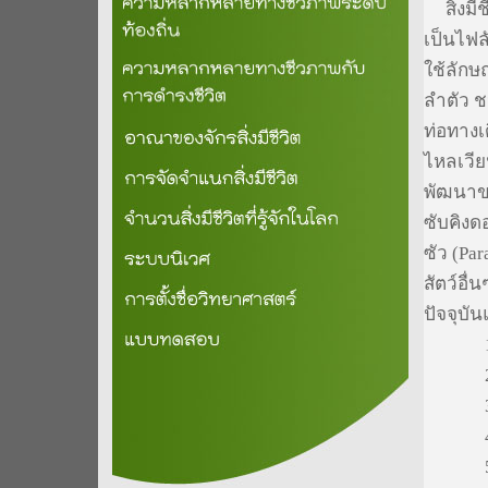
สิ่งมี
เป็นไฟล
ใช้ลักษ
ลำตัว 
ท่อทาง
ไหลเวี
พัฒนาขอ
ซับคิง
ซัว (Pa
สัตว์อื่
ปัจจุบัน
1
2
4
5