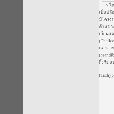
7.
ไฟ
เป็นปล้
มีโครง
ด้านข้
เวียนแ
(Chelice
แมงดาท
(Mandibu
กิ้งกือ แ
7.1 ไซ
(Tachyp