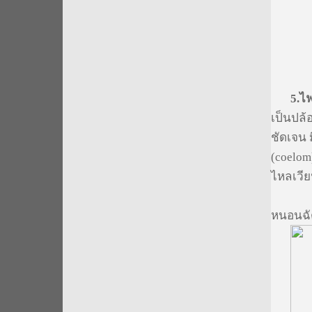
5.
ไฟ
เป็นปล้
ชัดเจน ม
(coelom
ไหลเวี
หนอนฉัต