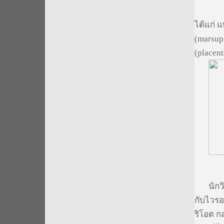
ได้แก่ แ
(marsup
(placen
นักวิทย
กับไวรอ
ริโอต กล