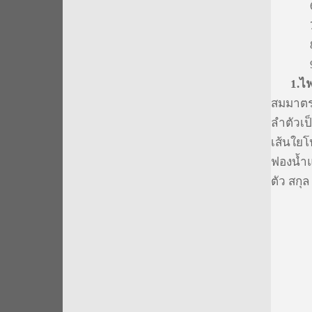
6
8
9
1.
ไฟ
สมมาต
ลำตัวเป
เส้นใยโ
ฟองน้ำแ
ตัว สกุล