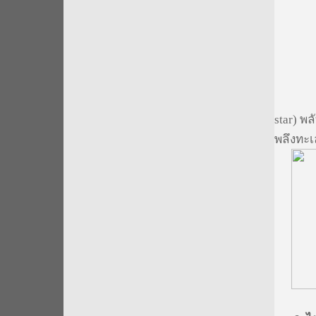
8.2ไค
star) พล
พลึงทะเล