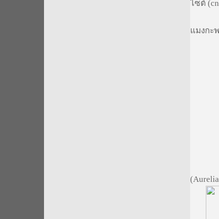
ไซต์ (c
แมงกะพร
2.2 ชั
(Aureli