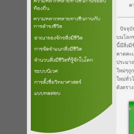
ค
ปัจจุบั
บนโลกข
นี้มีสิ่
คาดคะเน
ประมาณ 
ใหม่ๆถู
ใหม่ทั่ว
ดังตราง