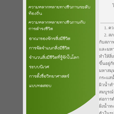
1. ความ
2. สภาพ
กับสภา
และมหา
ทำให้สิ่
ขึ้นอยู
มหาสมุท
กระแสน้ำ
ผิวน้ำท
สมบูรณ์
ต่อการด
ฝั่งน้ำ
ตัวในรู