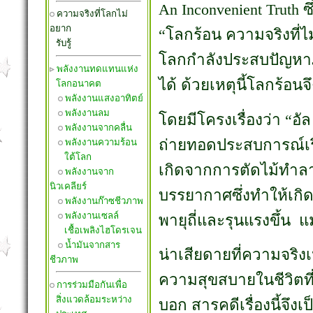
An Inconvenient Truth ซ
ความจริงที่โลกไม่
อยาก
“โลกร้อน ความจริงที่ไม
รับรู้
โลกกำลังประสบปัญหาภ
พลังงานทดแทนแห่ง
ได้ ด้วยเหตุนี้โลกร้อน
โลกอนาคต
พลังงานแสงอาทิตย์
พลังงานลม
โดยมีโครงเรื่องว่า “อ
พลังงานจากคลื่น
ถ่ายทอดประสบการณ์เรื
พลังงานความร้อน
ใต้โลก
เกิดจากการตัดไม้ทำลา
พลังงานจาก
นิวเคลียร์
บรรยากาศซึ่งทำให้เกิ
พลังงานก๊าซชีวภาพ
พลังงานเซลล์
พายุถี่และรุนแรงขึ้น 
เชื้อเพลิงไฮโดรเจน
น้ำมันจากสาร
น่าเสียดายที่ความจริงเ
ชีวภาพ
ความสุขสบายในชีวิตที่
การร่วมมือกันเพื่อ
สิ่งแวดล้อมระหว่าง
บอก สารคดีเรื่องนี้จึ